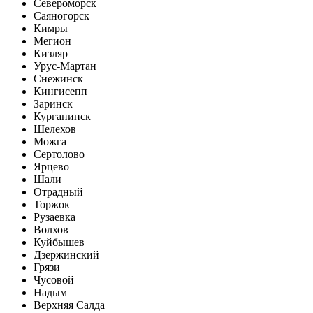
Североморск
Саяногорск
Кимры
Мегион
Кизляр
Урус-Мартан
Снежинск
Кингисепп
Заринск
Курганинск
Шелехов
Можга
Сертолово
Ярцево
Шали
Отрадный
Торжок
Рузаевка
Волхов
Куйбышев
Дзержинский
Грязи
Чусовой
Надым
Верхняя Салда