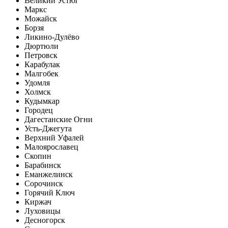
Великий Устюг
Маркс
Можайск
Борзя
Ликино-Дулёво
Дюртюли
Петровск
Карабулак
Малгобек
Удомля
Холмск
Кудымкар
Городец
Дагестанские Огни
Усть-Джегута
Верхний Уфалей
Малоярославец
Скопин
Барабинск
Еманжелинск
Сорочинск
Горячий Ключ
Киржач
Луховицы
Десногорск