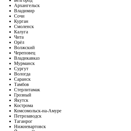
Белгород
Архангельск
Владимир
Сочи
Курган
Смоленск
Калуга
Чита
Орёл
Волжский
Череповец
Владикавказ
Мурманск
Сургут
Вологда
Саранск
Тамбов
Стерлитамак
Грозный
Якутск
Кострома
Комсомольск-на-Амуре
Петрозаводск
Таганрог
Нижневартовск