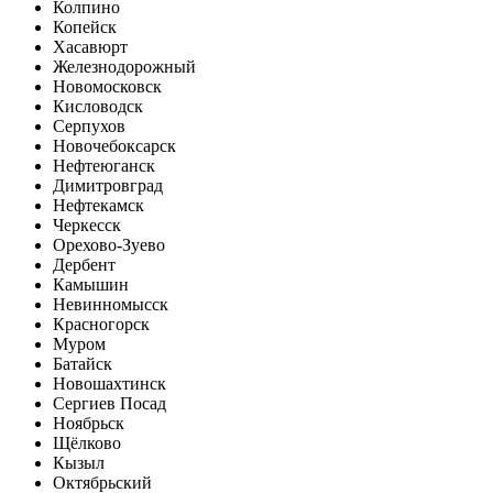
Колпино
Копейск
Хасавюрт
Железнодорожный
Новомосковск
Кисловодск
Серпухов
Новочебоксарск
Нефтеюганск
Димитровград
Нефтекамск
Черкесск
Орехово-Зуево
Дербент
Камышин
Невинномысск
Красногорск
Муром
Батайск
Новошахтинск
Сергиев Посад
Ноябрьск
Щёлково
Кызыл
Октябрьский