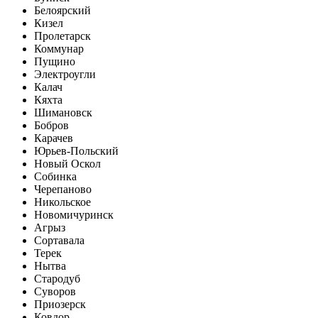
Белоярский
Кизел
Пролетарск
Коммунар
Пущино
Электроугли
Калач
Кяхта
Шимановск
Бобров
Карачев
Юрьев-Польский
Новый Оскол
Собинка
Черепаново
Никольское
Новомичуринск
Агрыз
Сортавала
Терек
Нытва
Стародуб
Суворов
Приозерск
Ковдор