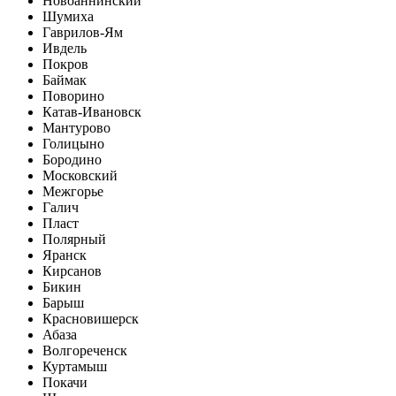
Новоаннинский
Шумиха
Гаврилов-Ям
Ивдель
Покров
Баймак
Поворино
Катав-Ивановск
Мантурово
Голицыно
Бородино
Московский
Межгорье
Галич
Пласт
Полярный
Яранск
Кирсанов
Бикин
Барыш
Красновишерск
Абаза
Волгореченск
Куртамыш
Покачи