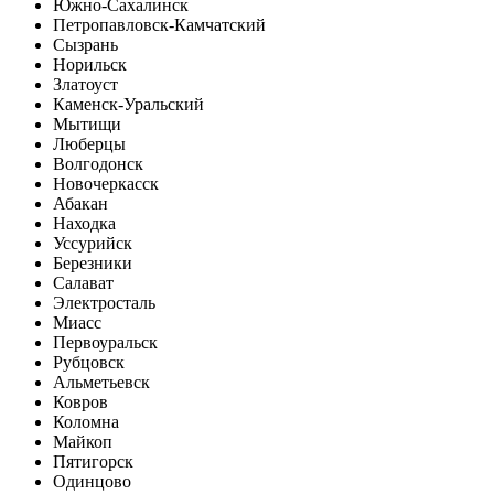
Южно-Сахалинск
Петропавловск-Камчатский
Сызрань
Норильск
Златоуст
Каменск-Уральский
Мытищи
Люберцы
Волгодонск
Новочеркасск
Абакан
Находка
Уссурийск
Березники
Салават
Электросталь
Миасс
Первоуральск
Рубцовск
Альметьевск
Ковров
Коломна
Майкоп
Пятигорск
Одинцово