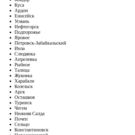
Куса
Ардон
Енисейск
Усмань
Нефтегорск
Подпорожье
Яровое
Петровск-Забайкальский
Инза
Слюдянка
Апрелевка
Рыбное
Талица
Жуковка
Харабали
Козельск
Арск
Осташков
Туринск
Чегем
Нижняя Салда
Почеп
Сельцо
Константиновск