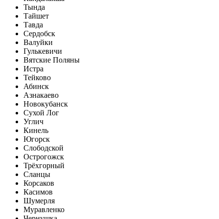
Тында
Тайшет
Тавда
Сердобск
Валуйки
Гулькевичи
Вятские Поляны
Истра
Тейково
Абинск
Азнакаево
Новокубанск
Сухой Лог
Углич
Кинель
Югорск
Слободской
Острогожск
Трёхгорный
Сланцы
Корсаков
Касимов
Шумерля
Муравленко
Чернушка