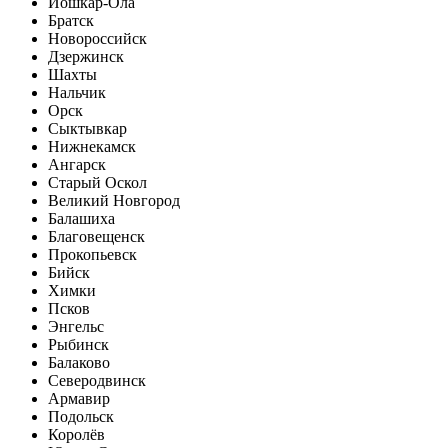
Йошкар-Ола
Братск
Новороссийск
Дзержинск
Шахты
Нальчик
Орск
Сыктывкар
Нижнекамск
Ангарск
Старый Оскол
Великий Новгород
Балашиха
Благовещенск
Прокопьевск
Бийск
Химки
Псков
Энгельс
Рыбинск
Балаково
Северодвинск
Армавир
Подольск
Королёв