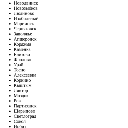
Новодвинск
Новозыбков
Людиново
Изобильный
Мариинск
Черняховск
Заволжье
Апшеронск
Коряжма
Каменка
Елизово
Фролово
Урай
Тосно
Алексеевка
Коркино
Кыштым
Лянтор
Моздок
Реж
Партизанск
Шарыпово
Светлоград
Сокол
Ирбит