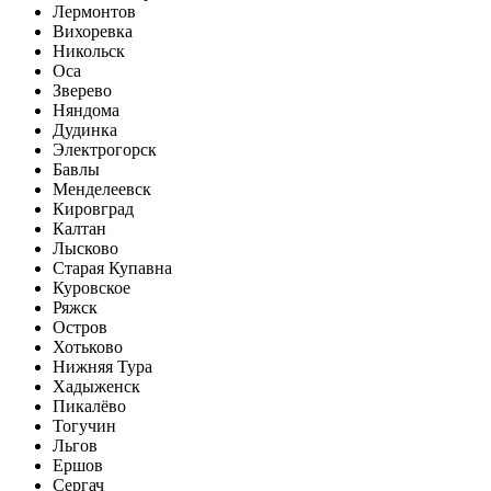
Лермонтов
Вихоревка
Никольск
Оса
Зверево
Няндома
Дудинка
Электрогорск
Бавлы
Менделеевск
Кировград
Калтан
Лысково
Старая Купавна
Куровское
Ряжск
Остров
Хотьково
Нижняя Тура
Хадыженск
Пикалёво
Тогучин
Льгов
Ершов
Сергач