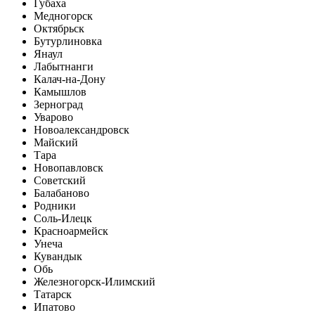
Губаха
Медногорск
Октябрьск
Бутурлиновка
Янаул
Лабытнанги
Калач-на-Дону
Камышлов
Зерноград
Уварово
Новоалександровск
Майский
Тара
Новопавловск
Советский
Балабаново
Родники
Соль-Илецк
Красноармейск
Унеча
Кувандык
Обь
Железногорск-Илимский
Татарск
Ипатово