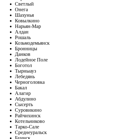
Светлый
Онега
Шахунья
Ковылкино
Нарьян-Мар
Алдан
Рошаль
Козьмодемьянск
Бронницы
Данков
Лодейное Поле
Боготол
Тырныауз
Лебедянь
Черноголовка
Бакал
Алагир
Абдулино
Сысерть
Суровикино
Райчихинск
Котельниково
Тарко-Сале
Среднеуральск
Буинск