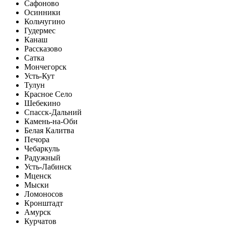
Сафоново
Осинники
Кольчугино
Гудермес
Канаш
Рассказово
Сатка
Мончегорск
Усть-Кут
Тулун
Красное Село
Шебекино
Спасск-Дальний
Камень-на-Оби
Белая Калитва
Печора
Чебаркуль
Радужный
Усть-Лабинск
Мценск
Мыски
Ломоносов
Кронштадт
Амурск
Курчатов