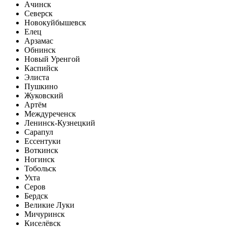
Ачинск
Северск
Новокуйбышевск
Елец
Арзамас
Обнинск
Новый Уренгой
Каспийск
Элиста
Пушкино
Жуковский
Артём
Междуреченск
Ленинск-Кузнецкий
Сарапул
Ессентуки
Воткинск
Ногинск
Тобольск
Ухта
Серов
Бердск
Великие Луки
Мичуринск
Киселёвск