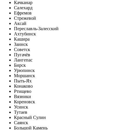
Качканар
Салехард
Ефремов
Стрежевой
Аксай
Переславль-Залесский
Ахтубинск
Кашира
Заинск
Советск
Пугачёв
Лангепас
Бирск
Урюпинск
Моршанск
Пыть-Ях
Конаково
Ртищево
Вязники
Кореновск
Усинск
Тутаев
Красный Сулин
Саянск
Большой Камень