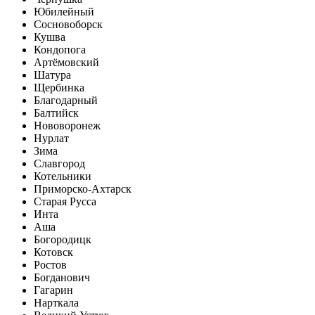
Юбилейный
Сосновоборск
Кушва
Кондопога
Артёмовский
Шатура
Щербинка
Благодарный
Балтийск
Нововоронеж
Нурлат
Зима
Славгород
Котельники
Приморско-Ахтарск
Старая Русса
Инта
Аша
Богородицк
Котовск
Ростов
Богданович
Гагарин
Нарткала