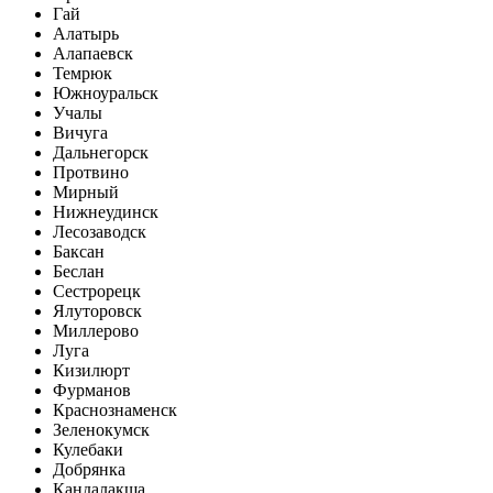
Гай
Алатырь
Алапаевск
Темрюк
Южноуральск
Учалы
Вичуга
Дальнегорск
Протвино
Мирный
Нижнеудинск
Лесозаводск
Баксан
Беслан
Сестрорецк
Ялуторовск
Миллерово
Луга
Кизилюрт
Фурманов
Краснознаменск
Зеленокумск
Кулебаки
Добрянка
Кандалакша