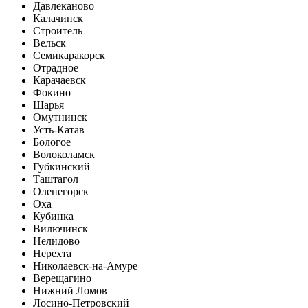
Давлеканово
Калачинск
Строитель
Вельск
Семикаракорск
Отрадное
Карачаевск
Фокино
Шарья
Омутнинск
Усть-Катав
Бологое
Волоколамск
Губкинский
Таштагол
Оленегорск
Оха
Кубинка
Вилючинск
Нелидово
Нерехта
Николаевск-на-Амуре
Верещагино
Нижний Ломов
Лосино-Петровский