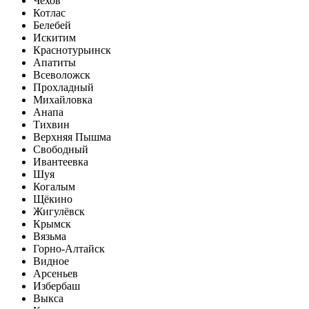
Чехов
Котлас
Белебей
Искитим
Краснотурьинск
Апатиты
Всеволожск
Прохладный
Михайловка
Анапа
Тихвин
Верхняя Пышма
Свободный
Ивантеевка
Шуя
Когалым
Щёкино
Жигулёвск
Крымск
Вязьма
Горно-Алтайск
Видное
Арсеньев
Избербаш
Выкса