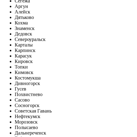
Сегежа
Аргун
Алейск
Дятьково
Кохма
Знаменск
Дедовск
Североуральск
Карталы
Карпинск
Карасук
Кировск
Топки
Кимовск
Костомукша
Дивногорск
Гусев
Похвистнево
Сасово
Сосногорск
Советская Гавань
Нефтекумск
Морозовск
Полысаево
Дальнереченск