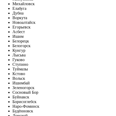
Михайловск
Елабуга
Дубна
Воркута
Новоалтайск
Егорьевск
Асбест
Ишим
Белорецк
Белогорск
Кунгур
Лысьва
Гуково
Ступино
Туймазы
Кстово
Вольск
Ишимбай
Зеленогорск
Сосновый Бор
Буйнакск
Борисоглебск
Наро-Фоминск
Будённовск
Донской