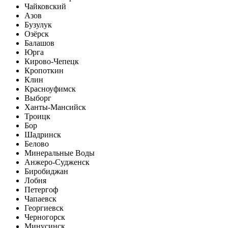
Чайковский
Азов
Бузулук
Озёрск
Балашов
Юрга
Кирово-Чепецк
Кропоткин
Клин
Красноуфимск
Выборг
Ханты-Мансийск
Троицк
Бор
Шадринск
Белово
Минеральные Воды
Анжеро-Судженск
Биробиджан
Лобня
Петергоф
Чапаевск
Георгиевск
Черногорск
Минусинск