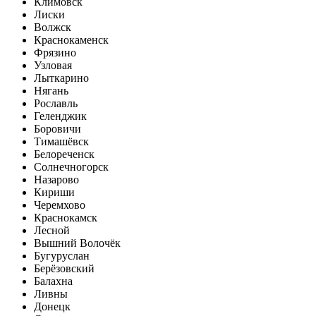
Климовск
Лиски
Волжск
Краснокаменск
Фрязино
Узловая
Лыткарино
Нягань
Рославль
Геленджик
Боровичи
Тимашёвск
Белореченск
Солнечногорск
Назарово
Кириши
Черемхово
Краснокамск
Лесной
Вышний Волочёк
Бугуруслан
Берёзовский
Балахна
Ливны
Донецк