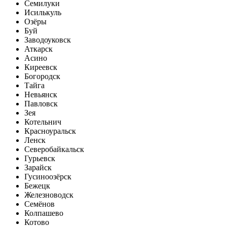
Семилуки
Исилькуль
Озёры
Буй
Заводоуковск
Аткарск
Асино
Киреевск
Богородск
Тайга
Невьянск
Павловск
Зея
Котельнич
Красноуральск
Ленск
Северобайкальск
Гурьевск
Зарайск
Гусиноозёрск
Бежецк
Железноводск
Семёнов
Колпашево
Котово