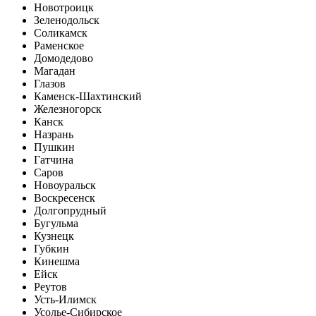
Новотроицк
Зеленодольск
Соликамск
Раменское
Домодедово
Магадан
Глазов
Каменск-Шахтинский
Железногорск
Канск
Назрань
Пушкин
Гатчина
Саров
Новоуральск
Воскресенск
Долгопрудный
Бугульма
Кузнецк
Губкин
Кинешма
Ейск
Реутов
Усть-Илимск
Усолье-Сибирское