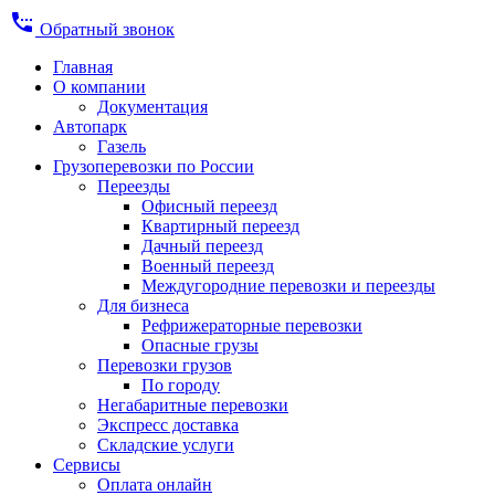
settings_phone
Обратный звонок
Главная
О компании
Документация
Автопарк
Газель
Грузоперевозки по России
Переезды
Офисный переезд
Квартирный переезд
Дачный переезд
Военный переезд
Междугородние перевозки и переезды
Для бизнеса
Рефрижераторные перевозки
Опасные грузы
Перевозки грузов
По городу
Негабаритные перевозки
Экспресс доставка
Складские услуги
Сервисы
Оплата онлайн