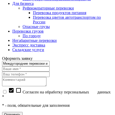
Для бизнеса
Рефрижераторные перевозки
Перевозка продуктов питания
Перевозка цветов автотранспортом по
России
Опасные грузы
Перевозки грузов
По городу
Негабаритные перевозки
Экспресс доставка
Складские услуги
Оформить заявку
check_box
check_box_outline_blank
Согласен на обработку персональных
данных
*
*
- поля, обязательные для заполнения