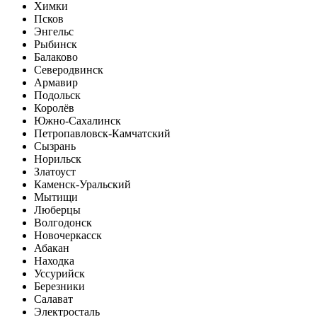
Химки
Псков
Энгельс
Рыбинск
Балаково
Северодвинск
Армавир
Подольск
Королёв
Южно-Сахалинск
Петропавловск-Камчатский
Сызрань
Норильск
Златоуст
Каменск-Уральский
Мытищи
Люберцы
Волгодонск
Новочеркасск
Абакан
Находка
Уссурийск
Березники
Салават
Электросталь