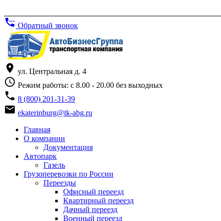
settings_phone
Обратный звонок
place
ул. Центральная д. 4
access_time
Режим работы: с 8.00 - 20.00 без выходных
phone
8 (800) 201-31-39
email
ekaterinburg@tk-abg.ru
Главная
О компании
Документация
Автопарк
Газель
Грузоперевозки по России
Переезды
Офисный переезд
Квартирный переезд
Дачный переезд
Военный переезд