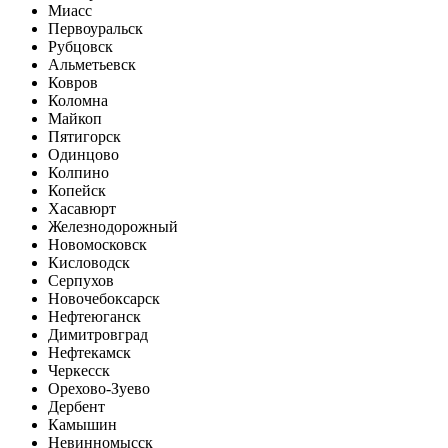
Миасс
Первоуральск
Рубцовск
Альметьевск
Ковров
Коломна
Майкоп
Пятигорск
Одинцово
Колпино
Копейск
Хасавюрт
Железнодорожный
Новомосковск
Кисловодск
Серпухов
Новочебоксарск
Нефтеюганск
Димитровград
Нефтекамск
Черкесск
Орехово-Зуево
Дербент
Камышин
Невинномысск