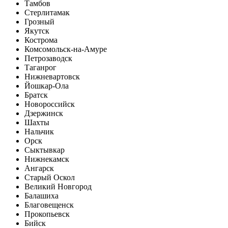
Тамбов
Стерлитамак
Грозный
Якутск
Кострома
Комсомольск-на-Амуре
Петрозаводск
Таганрог
Нижневартовск
Йошкар-Ола
Братск
Новороссийск
Дзержинск
Шахты
Нальчик
Орск
Сыктывкар
Нижнекамск
Ангарск
Старый Оскол
Великий Новгород
Балашиха
Благовещенск
Прокопьевск
Бийск