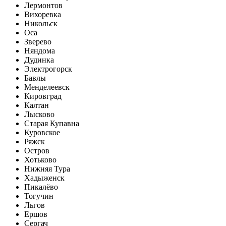
Лермонтов
Вихоревка
Никольск
Оса
Зверево
Няндома
Дудинка
Электрогорск
Бавлы
Менделеевск
Кировград
Калтан
Лысково
Старая Купавна
Куровское
Ряжск
Остров
Хотьково
Нижняя Тура
Хадыженск
Пикалёво
Тогучин
Льгов
Ершов
Сергач