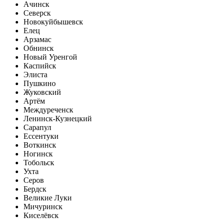
Ачинск
Северск
Новокуйбышевск
Елец
Арзамас
Обнинск
Новый Уренгой
Каспийск
Элиста
Пушкино
Жуковский
Артём
Междуреченск
Ленинск-Кузнецкий
Сарапул
Ессентуки
Воткинск
Ногинск
Тобольск
Ухта
Серов
Бердск
Великие Луки
Мичуринск
Киселёвск