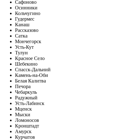
Сафоново
Осинники
Кольчугино
Гудермес
Канаш
Рассказово
Сатка
Мончегорск
Усть-Кут
Тулун
Красное Село
Шебекино
Спасск-Дальний
Камень-на-Оби
Белая Калитва
Печора
Чебаркуль
Радужный
Усть-Лабинск
Мценск
Мыски
Ломоносов
Кронштадт
Амурск
Курчатов