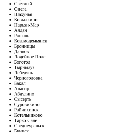
Светлый
Онега
Шахунья
Ковылкино
Нарьян-Мар
Алдан
Рошаль
Козьмодемьянск
Бронницы
Данков
Лодейное Поле
Боготол
Тырныауз
Лебедянь
Черноголовка
Бакал
Алагир
Абдулино
Сысерть
Суровикино
Райчихинск
Котельниково
Тарко-Сале
Среднеуральск
Буинск