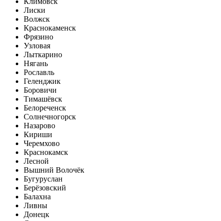
Климовск
Лиски
Волжск
Краснокаменск
Фрязино
Узловая
Лыткарино
Нягань
Рославль
Геленджик
Боровичи
Тимашёвск
Белореченск
Солнечногорск
Назарово
Кириши
Черемхово
Краснокамск
Лесной
Вышний Волочёк
Бугуруслан
Берёзовский
Балахна
Ливны
Донецк