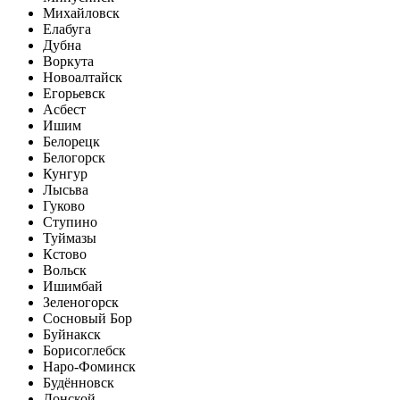
Михайловск
Елабуга
Дубна
Воркута
Новоалтайск
Егорьевск
Асбест
Ишим
Белорецк
Белогорск
Кунгур
Лысьва
Гуково
Ступино
Туймазы
Кстово
Вольск
Ишимбай
Зеленогорск
Сосновый Бор
Буйнакск
Борисоглебск
Наро-Фоминск
Будённовск
Донской