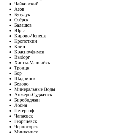
Чайковский
Азов
Бузулук
Озёрск
Балашов
Юрга
Кирово-Чепецк
Кропоткин
Клин
Красноуфимск
Выборг
Ханты-Мансийск
Троицк
Бор
Шадринск
Белово
Минеральные Воды
Анжеро-Судженск
Биробиджан
Лобня
Петергоф
Чапаевск
Георгиевск
Черногорск
Минусинск