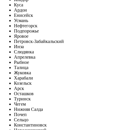
Куса
Ардон
Енисейск
Усмань
Нефтегорск
Подпорожье
Яровое
Петровск-Забайкальский
Инза
Слюдянка
Апрелевка
Рыбное
Талица
Жуковка
Харабали
Козельск
Арск
Осташков
Туринск
Чегем
Нижняя Салда
Почеп
Сельцо
Константиновск