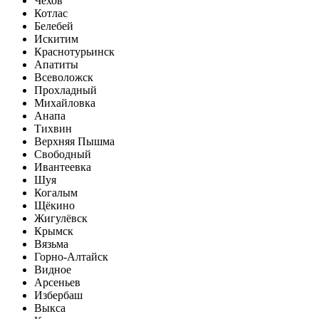
Чехов
Котлас
Белебей
Искитим
Краснотурьинск
Апатиты
Всеволожск
Прохладный
Михайловка
Анапа
Тихвин
Верхняя Пышма
Свободный
Ивантеевка
Шуя
Когалым
Щёкино
Жигулёвск
Крымск
Вязьма
Горно-Алтайск
Видное
Арсеньев
Избербаш
Выкса