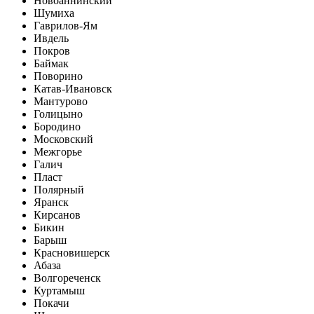
Новоаннинский
Шумиха
Гаврилов-Ям
Ивдель
Покров
Баймак
Поворино
Катав-Ивановск
Мантурово
Голицыно
Бородино
Московский
Межгорье
Галич
Пласт
Полярный
Яранск
Кирсанов
Бикин
Барыш
Красновишерск
Абаза
Волгореченск
Куртамыш
Покачи