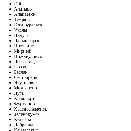
Гай
Алатырь
Алапаевск
Темрюк
Южноуральск
Учалы
Вичуга
Дальнегорск
Протвино
Мирный
Нижнеудинск
Лесозаводск
Баксан
Беслан
Сестрорецк
Ялуторовск
Миллерово
Луга
Кизилюрт
Фурманов
Краснознаменск
Зеленокумск
Кулебаки
Добрянка
Кандалакша