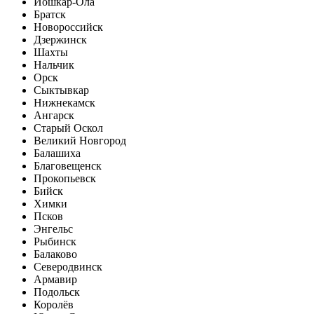
Йошкар-Ола
Братск
Новороссийск
Дзержинск
Шахты
Нальчик
Орск
Сыктывкар
Нижнекамск
Ангарск
Старый Оскол
Великий Новгород
Балашиха
Благовещенск
Прокопьевск
Бийск
Химки
Псков
Энгельс
Рыбинск
Балаково
Северодвинск
Армавир
Подольск
Королёв