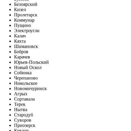
Белоярский
Кизел
Пролетарск
Коммунар
Пущино
Электроугли
Калач
Кяхта
Шимановск
Бобров
Карачев
Юрьев-Польский
Новый Оскол
Собинка
Черепаново
Никольское
Новомичуринск
Агрыз
Сортавала
Терек
Нытва
Стародуб
Суворов
Приозерск
Ковдор