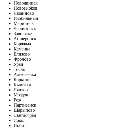
Новодвинск
Новозыбков
Людиново
Изобильный
Мариинск
Черняховск
Заволжье
Апшеронск
Коряжма
Каменка
Елизово
Фролово
Урай
Тосно
Алексеевка
Коркино
Кыштым
Лянтор
Моздок
Реж
Партизанск
Шарыпово
Светлоград
Сокол
Ирбит