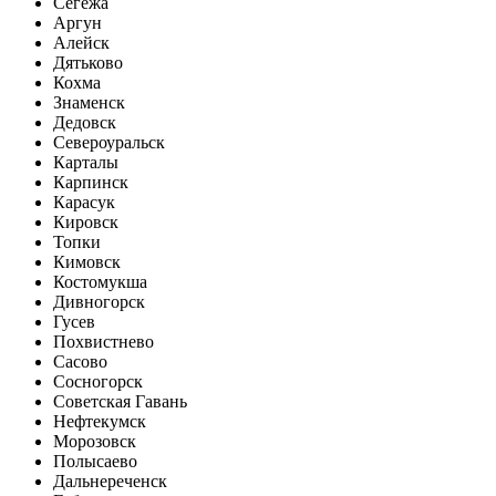
Сегежа
Аргун
Алейск
Дятьково
Кохма
Знаменск
Дедовск
Североуральск
Карталы
Карпинск
Карасук
Кировск
Топки
Кимовск
Костомукша
Дивногорск
Гусев
Похвистнево
Сасово
Сосногорск
Советская Гавань
Нефтекумск
Морозовск
Полысаево
Дальнереченск