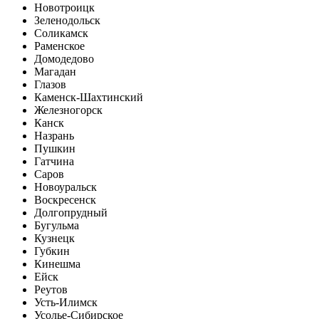
Новотроицк
Зеленодольск
Соликамск
Раменское
Домодедово
Магадан
Глазов
Каменск-Шахтинский
Железногорск
Канск
Назрань
Пушкин
Гатчина
Саров
Новоуральск
Воскресенск
Долгопрудный
Бугульма
Кузнецк
Губкин
Кинешма
Ейск
Реутов
Усть-Илимск
Усолье-Сибирское