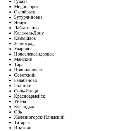
Губаха
Медногорск
Октябрьск
Бутурлиновка
Янаул
Лабытнанги
Калач-на-Дону
Камышлов
Зерноград
Уварово
Новоалександровск
Майский
Тара
Новопавловск
Советский
Балабаново
Родники
Соль-Илецк
Красноармейск
Унеча
Кувандык
Обь
Железногорск-Илимский
Татарск
Ипатово