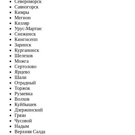
Североморск
Саяногорск
Кимры
Мегион
Кизляр
Урус-Мартан
Снежинск
Кингисепп
Заринск
Курганинск
Шелехов
Можга
Сертолово
Ярцево
Шали
Отрадный
Торжок
Рузаевка
Волхов
Куйбышев
Дзержинский
Грязи
Чусовой
Надым
Верхняя Салда