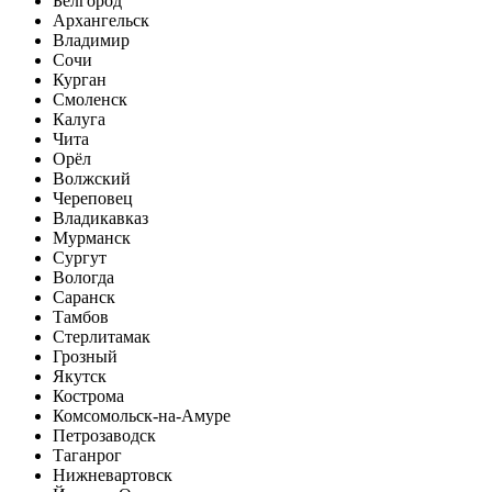
Белгород
Архангельск
Владимир
Сочи
Курган
Смоленск
Калуга
Чита
Орёл
Волжский
Череповец
Владикавказ
Мурманск
Сургут
Вологда
Саранск
Тамбов
Стерлитамак
Грозный
Якутск
Кострома
Комсомольск-на-Амуре
Петрозаводск
Таганрог
Нижневартовск