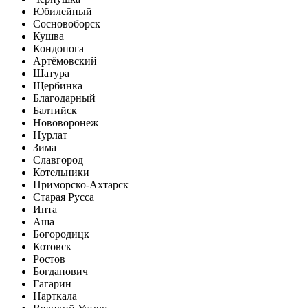
Юбилейный
Сосновоборск
Кушва
Кондопога
Артёмовский
Шатура
Щербинка
Благодарный
Балтийск
Нововоронеж
Нурлат
Зима
Славгород
Котельники
Приморско-Ахтарск
Старая Русса
Инта
Аша
Богородицк
Котовск
Ростов
Богданович
Гагарин
Нарткала