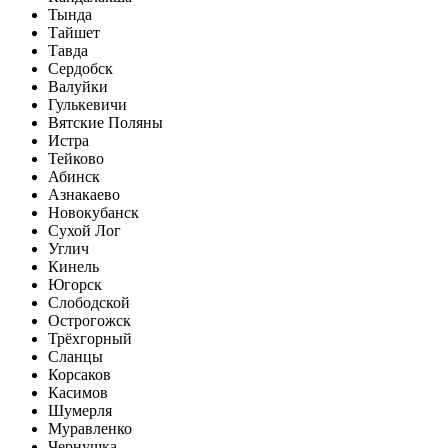
Тында
Тайшет
Тавда
Сердобск
Валуйки
Гулькевичи
Вятские Поляны
Истра
Тейково
Абинск
Азнакаево
Новокубанск
Сухой Лог
Углич
Кинель
Югорск
Слободской
Острогожск
Трёхгорный
Сланцы
Корсаков
Касимов
Шумерля
Муравленко
Чернушка