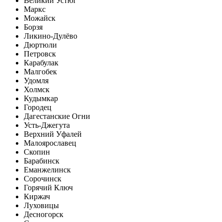
Великий Устюг
Маркс
Можайск
Борзя
Ликино-Дулёво
Дюртюли
Петровск
Карабулак
Малгобек
Удомля
Холмск
Кудымкар
Городец
Дагестанские Огни
Усть-Джегута
Верхний Уфалей
Малоярославец
Скопин
Барабинск
Еманжелинск
Сорочинск
Горячий Ключ
Киржач
Луховицы
Десногорск