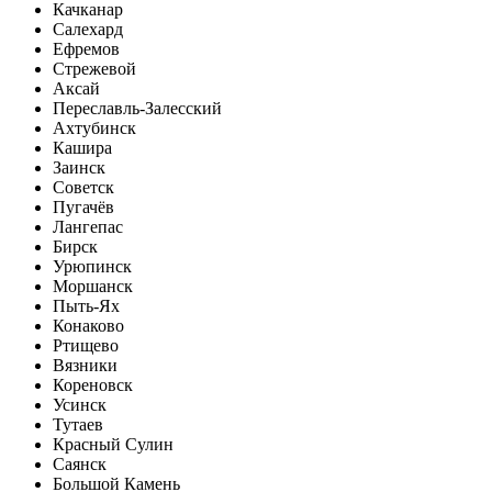
Качканар
Салехард
Ефремов
Стрежевой
Аксай
Переславль-Залесский
Ахтубинск
Кашира
Заинск
Советск
Пугачёв
Лангепас
Бирск
Урюпинск
Моршанск
Пыть-Ях
Конаково
Ртищево
Вязники
Кореновск
Усинск
Тутаев
Красный Сулин
Саянск
Большой Камень