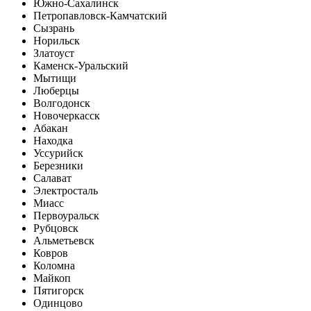
Южно-Сахалинск
Петропавловск-Камчатский
Сызрань
Норильск
Златоуст
Каменск-Уральский
Мытищи
Люберцы
Волгодонск
Новочеркасск
Абакан
Находка
Уссурийск
Березники
Салават
Электросталь
Миасс
Первоуральск
Рубцовск
Альметьевск
Ковров
Коломна
Майкоп
Пятигорск
Одинцово