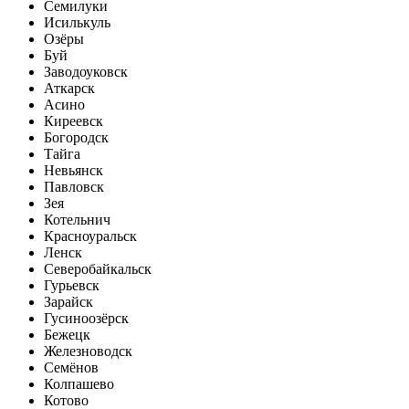
Семилуки
Исилькуль
Озёры
Буй
Заводоуковск
Аткарск
Асино
Киреевск
Богородск
Тайга
Невьянск
Павловск
Зея
Котельнич
Красноуральск
Ленск
Северобайкальск
Гурьевск
Зарайск
Гусиноозёрск
Бежецк
Железноводск
Семёнов
Колпашево
Котово