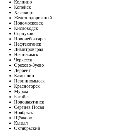
Колпино
Копейск
Хасавюрт
Железнодорожный
Новомосковск
Кисловодск
Серпухов
Новочебоксарск
Нефтеюганск
Димитровград
Нефтекамск
Черкесск
Орехово-Зуево
Дербент
Камышин
Невинномысск
Красногорск
Муром
Батайск
Новошахтинск
Сергиев Посад
Ноябрьск
Щёлково
Кызыл
Октябрьский