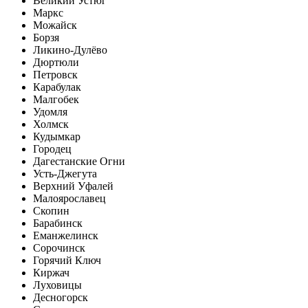
Великий Устюг
Маркс
Можайск
Борзя
Ликино-Дулёво
Дюртюли
Петровск
Карабулак
Малгобек
Удомля
Холмск
Кудымкар
Городец
Дагестанские Огни
Усть-Джегута
Верхний Уфалей
Малоярославец
Скопин
Барабинск
Еманжелинск
Сорочинск
Горячий Ключ
Киржач
Луховицы
Десногорск