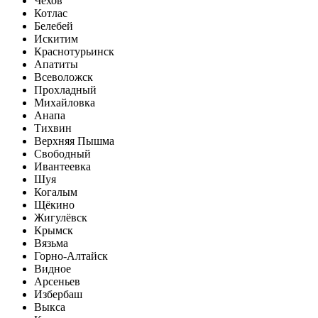
Чехов
Котлас
Белебей
Искитим
Краснотурьинск
Апатиты
Всеволожск
Прохладный
Михайловка
Анапа
Тихвин
Верхняя Пышма
Свободный
Ивантеевка
Шуя
Когалым
Щёкино
Жигулёвск
Крымск
Вязьма
Горно-Алтайск
Видное
Арсеньев
Избербаш
Выкса