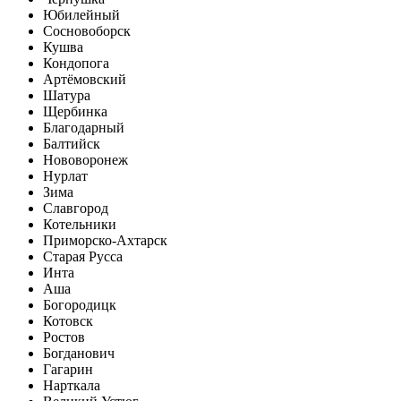
Юбилейный
Сосновоборск
Кушва
Кондопога
Артёмовский
Шатура
Щербинка
Благодарный
Балтийск
Нововоронеж
Нурлат
Зима
Славгород
Котельники
Приморско-Ахтарск
Старая Русса
Инта
Аша
Богородицк
Котовск
Ростов
Богданович
Гагарин
Нарткала