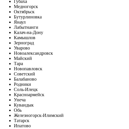
Губаха
Медногорск
Октябрьск
Бутурлиновка
Янаул
Лабытнанги
Калач-на-Дону
Камышлов
Зерноград
Уварово
Новоалександровск
Майский
Тара
Новопавловск
Советский
Балабаново
Родники
Соль-Илецк
Красноармейск
Унеча
Кувандык
Обь
Железногорск-Илимский
Татарск
Ипатово