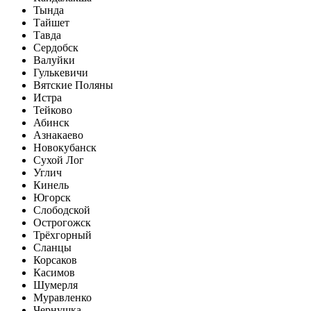
Тында
Тайшет
Тавда
Сердобск
Валуйки
Гулькевичи
Вятские Поляны
Истра
Тейково
Абинск
Азнакаево
Новокубанск
Сухой Лог
Углич
Кинель
Югорск
Слободской
Острогожск
Трёхгорный
Сланцы
Корсаков
Касимов
Шумерля
Муравленко
Чернушка