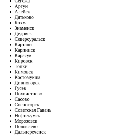
Сегежа
Аргун
Алейск
Дятьково
Кохма
Знаменск
Дедовск
Североуральск
Карталы
Карпинск
Карасук
Кировск
Топки
Кимовск
Костомукша
Дивногорск
Гусев
Похвистнево
Сасово
Сосногорск
Советская Гавань
Нефтекумск
Морозовск
Полысаево
Дальнереченск