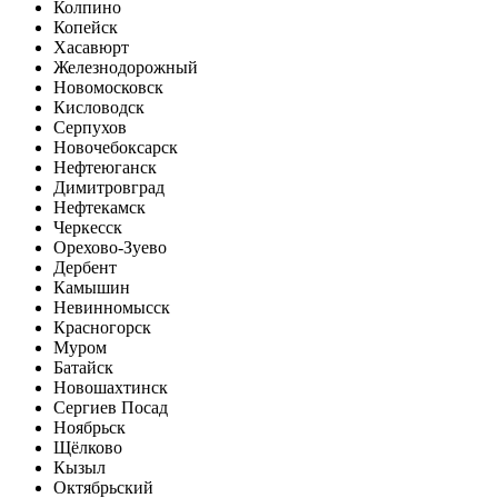
Колпино
Копейск
Хасавюрт
Железнодорожный
Новомосковск
Кисловодск
Серпухов
Новочебоксарск
Нефтеюганск
Димитровград
Нефтекамск
Черкесск
Орехово-Зуево
Дербент
Камышин
Невинномысск
Красногорск
Муром
Батайск
Новошахтинск
Сергиев Посад
Ноябрьск
Щёлково
Кызыл
Октябрьский