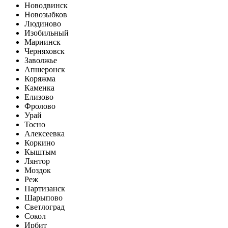
Новодвинск
Новозыбков
Людиново
Изобильный
Мариинск
Черняховск
Заволжье
Апшеронск
Коряжма
Каменка
Елизово
Фролово
Урай
Тосно
Алексеевка
Коркино
Кыштым
Лянтор
Моздок
Реж
Партизанск
Шарыпово
Светлоград
Сокол
Ирбит