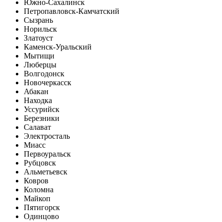
Южно-Сахалинск
Петропавловск-Камчатский
Сызрань
Норильск
Златоуст
Каменск-Уральский
Мытищи
Люберцы
Волгодонск
Новочеркасск
Абакан
Находка
Уссурийск
Березники
Салават
Электросталь
Миасс
Первоуральск
Рубцовск
Альметьевск
Ковров
Коломна
Майкоп
Пятигорск
Одинцово