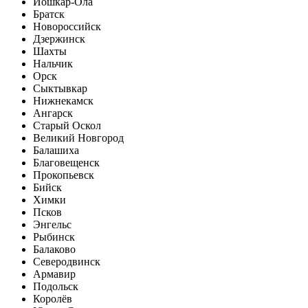
Йошкар-Ола
Братск
Новороссийск
Дзержинск
Шахты
Нальчик
Орск
Сыктывкар
Нижнекамск
Ангарск
Старый Оскол
Великий Новгород
Балашиха
Благовещенск
Прокопьевск
Бийск
Химки
Псков
Энгельс
Рыбинск
Балаково
Северодвинск
Армавир
Подольск
Королёв