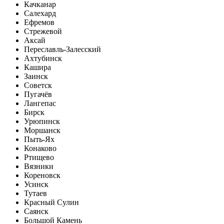
Качканар
Салехард
Ефремов
Стрежевой
Аксай
Переславль-Залесский
Ахтубинск
Кашира
Заинск
Советск
Пугачёв
Лангепас
Бирск
Урюпинск
Моршанск
Пыть-Ях
Конаково
Ртищево
Вязники
Кореновск
Усинск
Тутаев
Красный Сулин
Саянск
Большой Камень