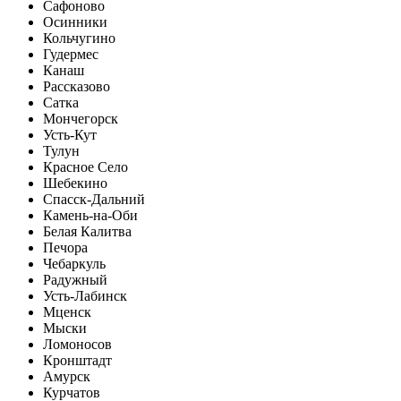
Сафоново
Осинники
Кольчугино
Гудермес
Канаш
Рассказово
Сатка
Мончегорск
Усть-Кут
Тулун
Красное Село
Шебекино
Спасск-Дальний
Камень-на-Оби
Белая Калитва
Печора
Чебаркуль
Радужный
Усть-Лабинск
Мценск
Мыски
Ломоносов
Кронштадт
Амурск
Курчатов