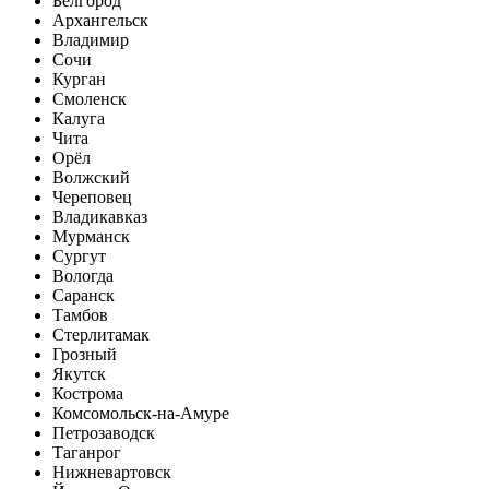
Белгород
Архангельск
Владимир
Сочи
Курган
Смоленск
Калуга
Чита
Орёл
Волжский
Череповец
Владикавказ
Мурманск
Сургут
Вологда
Саранск
Тамбов
Стерлитамак
Грозный
Якутск
Кострома
Комсомольск-на-Амуре
Петрозаводск
Таганрог
Нижневартовск