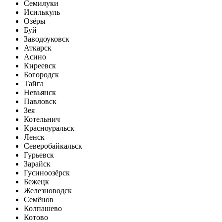
Семилуки
Исилькуль
Озёры
Буй
Заводоуковск
Аткарск
Асино
Киреевск
Богородск
Тайга
Невьянск
Павловск
Зея
Котельнич
Красноуральск
Ленск
Северобайкальск
Гурьевск
Зарайск
Гусиноозёрск
Бежецк
Железноводск
Семёнов
Колпашево
Котово