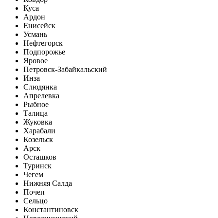
Куса
Ардон
Енисейск
Усмань
Нефтегорск
Подпорожье
Яровое
Петровск-Забайкальский
Инза
Слюдянка
Апрелевка
Рыбное
Талица
Жуковка
Харабали
Козельск
Арск
Осташков
Туринск
Чегем
Нижняя Салда
Почеп
Сельцо
Константиновск