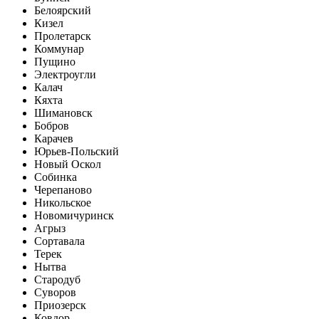
Белоярский
Кизел
Пролетарск
Коммунар
Пущино
Электроугли
Калач
Кяхта
Шимановск
Бобров
Карачев
Юрьев-Польский
Новый Оскол
Собинка
Черепаново
Никольское
Новомичуринск
Агрыз
Сортавала
Терек
Нытва
Стародуб
Суворов
Приозерск
Ковдор