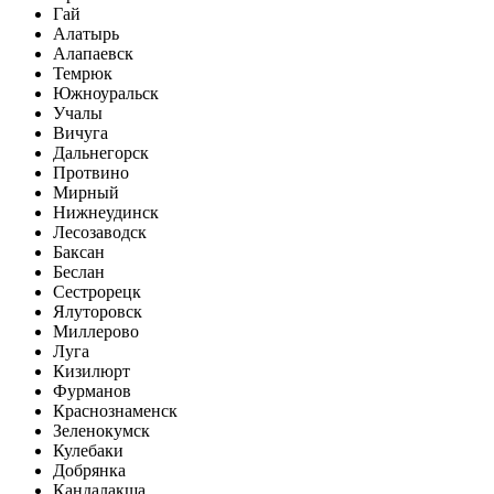
Гай
Алатырь
Алапаевск
Темрюк
Южноуральск
Учалы
Вичуга
Дальнегорск
Протвино
Мирный
Нижнеудинск
Лесозаводск
Баксан
Беслан
Сестрорецк
Ялуторовск
Миллерово
Луга
Кизилюрт
Фурманов
Краснознаменск
Зеленокумск
Кулебаки
Добрянка
Кандалакша