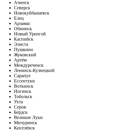
Ачинск
Северск
Новокуйбышевск
Елец
Арзамас
Обнинск
Новый Уренгой
Каспийск
Элиста
Пушкино
Жуковский
Артём
Междуреченск
Ленинск-Кузнецкий
Сарапул
Ессентуки
Воткинск
Ногинск
Тобольск
Ухта
Серов
Бердск
Великие Луки
Мичуринск
Киселёвск