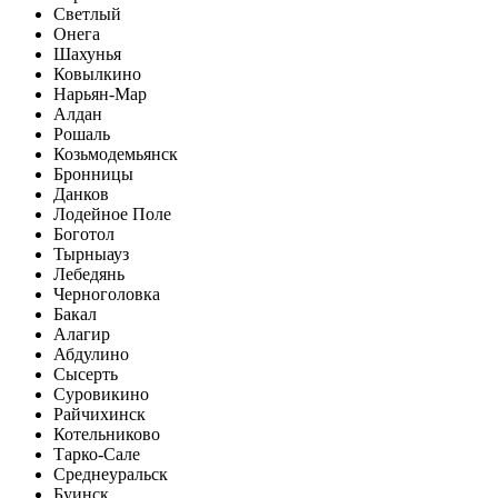
Светлый
Онега
Шахунья
Ковылкино
Нарьян-Мар
Алдан
Рошаль
Козьмодемьянск
Бронницы
Данков
Лодейное Поле
Боготол
Тырныауз
Лебедянь
Черноголовка
Бакал
Алагир
Абдулино
Сысерть
Суровикино
Райчихинск
Котельниково
Тарко-Сале
Среднеуральск
Буинск