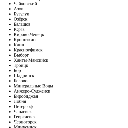
Чайковский
Азов
Бузулук
Озёрск
Балашов
Юрга
Кирово-Чепецк
Кропоткин
Клин
Красноуфимск
Выборг
Ханты-Мансийск
Троицк
Бор
Шадринск
Белово
Минеральные Воды
Анжеро-Судженск
Биробиджан
Лобня
Петергоф
Чапаевск
Георгиевск
Черногорск
Минусинск