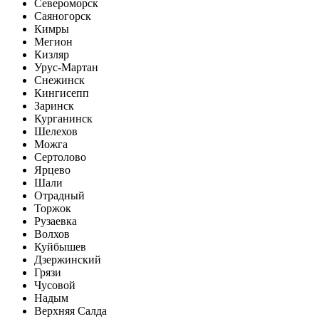
Североморск
Саяногорск
Кимры
Мегион
Кизляр
Урус-Мартан
Снежинск
Кингисепп
Заринск
Курганинск
Шелехов
Можга
Сертолово
Ярцево
Шали
Отрадный
Торжок
Рузаевка
Волхов
Куйбышев
Дзержинский
Грязи
Чусовой
Надым
Верхняя Салда