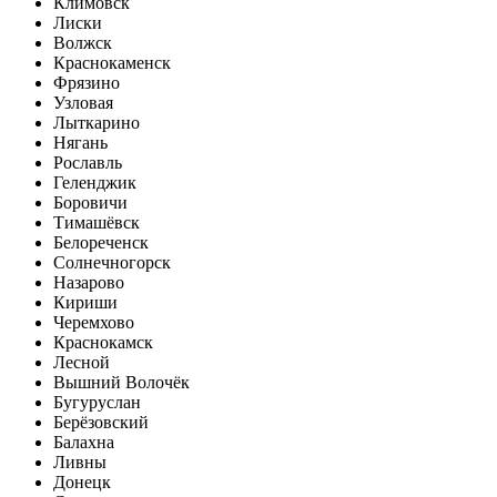
Климовск
Лиски
Волжск
Краснокаменск
Фрязино
Узловая
Лыткарино
Нягань
Рославль
Геленджик
Боровичи
Тимашёвск
Белореченск
Солнечногорск
Назарово
Кириши
Черемхово
Краснокамск
Лесной
Вышний Волочёк
Бугуруслан
Берёзовский
Балахна
Ливны
Донецк