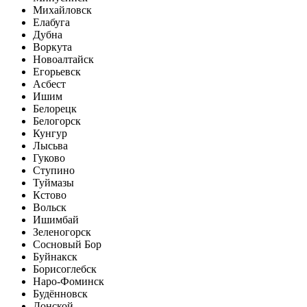
Михайловск
Елабуга
Дубна
Воркута
Новоалтайск
Егорьевск
Асбест
Ишим
Белорецк
Белогорск
Кунгур
Лысьва
Гуково
Ступино
Туймазы
Кстово
Вольск
Ишимбай
Зеленогорск
Сосновый Бор
Буйнакск
Борисоглебск
Наро-Фоминск
Будённовск
Донской