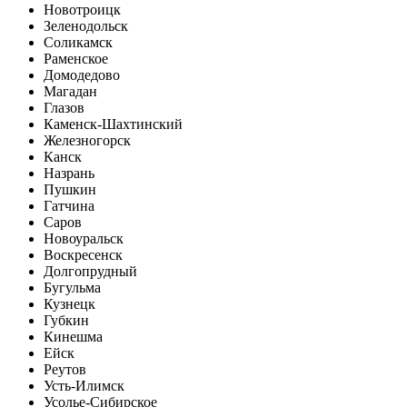
Новотроицк
Зеленодольск
Соликамск
Раменское
Домодедово
Магадан
Глазов
Каменск-Шахтинский
Железногорск
Канск
Назрань
Пушкин
Гатчина
Саров
Новоуральск
Воскресенск
Долгопрудный
Бугульма
Кузнецк
Губкин
Кинешма
Ейск
Реутов
Усть-Илимск
Усолье-Сибирское