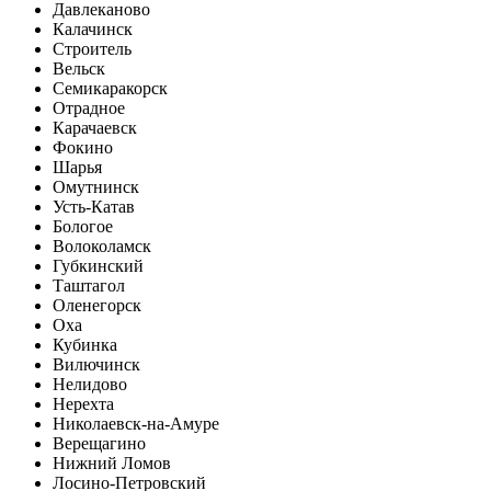
Давлеканово
Калачинск
Строитель
Вельск
Семикаракорск
Отрадное
Карачаевск
Фокино
Шарья
Омутнинск
Усть-Катав
Бологое
Волоколамск
Губкинский
Таштагол
Оленегорск
Оха
Кубинка
Вилючинск
Нелидово
Нерехта
Николаевск-на-Амуре
Верещагино
Нижний Ломов
Лосино-Петровский