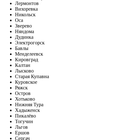
Лермонтов
Вихоревка
Никольск
Оса
Зверево
Няндома
Дудинка
Электрогорск
Бавлы
Менделеевск
Кировград
Калтан
Лысково
Старая Купавна
Куровское
Ряжск
Остров
Хотьково
Нижняя Тура
Хадыженск
Пикалёво
Тогучин
Льгов
Ершов
Сергач