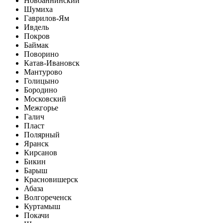
Новоаннинский
Шумиха
Гаврилов-Ям
Ивдель
Покров
Баймак
Поворино
Катав-Ивановск
Мантурово
Голицыно
Бородино
Московский
Межгорье
Галич
Пласт
Полярный
Яранск
Кирсанов
Бикин
Барыш
Красновишерск
Абаза
Волгореченск
Куртамыш
Покачи