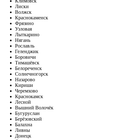
Климовск
Лиски
Волжск
Краснокаменск
Фрязино
Узловая
Лыткарино
Нягань
Рославль
Геленджик
Боровичи
Тимашёвск
Белореченск
Солнечногорск
Назарово
Кириши
Черемхово
Краснокамск
Лесной
Вышний Волочёк
Бугуруслан
Берёзовский
Балахна
Ливны
Донецк