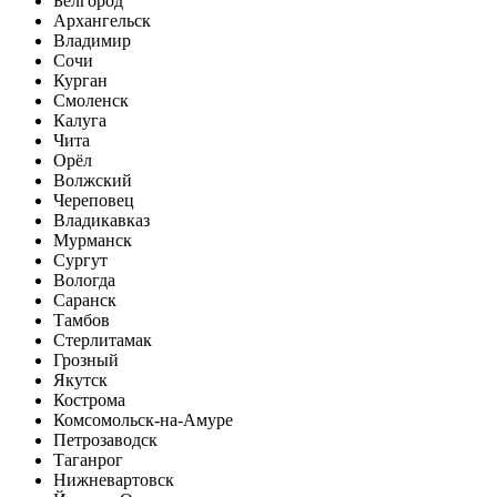
Белгород
Архангельск
Владимир
Сочи
Курган
Смоленск
Калуга
Чита
Орёл
Волжский
Череповец
Владикавказ
Мурманск
Сургут
Вологда
Саранск
Тамбов
Стерлитамак
Грозный
Якутск
Кострома
Комсомольск-на-Амуре
Петрозаводск
Таганрог
Нижневартовск