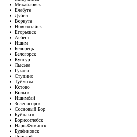
Михайловск
Елабуга
Дубна
Воркута
Новоалтайск
Егорьевск
Асбест
Ишим
Белорецк
Белогорск
Кунгур
Лысьва
Гуково
Ступино
Туймазы
Кстово
Вольск
Ишимбай
Зеленогорск
Сосновый Бор
Буйнакск
Борисоглебск
Наро-Фоминск
Будённовск
Донской