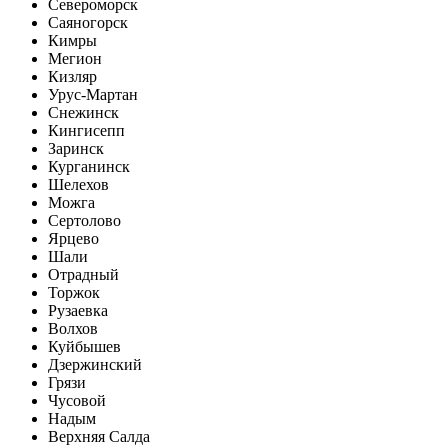
Североморск
Саяногорск
Кимры
Мегион
Кизляр
Урус-Мартан
Снежинск
Кингисепп
Заринск
Курганинск
Шелехов
Можга
Сертолово
Ярцево
Шали
Отрадный
Торжок
Рузаевка
Волхов
Куйбышев
Дзержинский
Грязи
Чусовой
Надым
Верхняя Салда