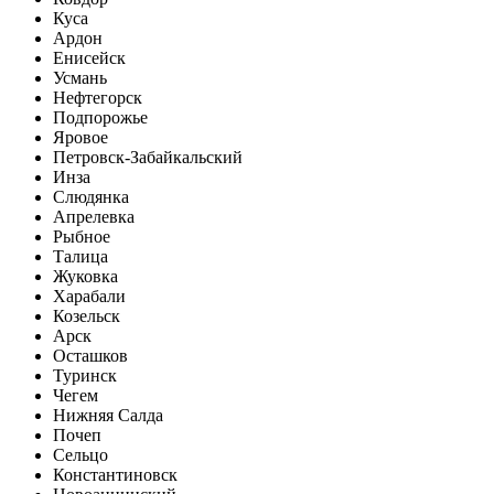
Куса
Ардон
Енисейск
Усмань
Нефтегорск
Подпорожье
Яровое
Петровск-Забайкальский
Инза
Слюдянка
Апрелевка
Рыбное
Талица
Жуковка
Харабали
Козельск
Арск
Осташков
Туринск
Чегем
Нижняя Салда
Почеп
Сельцо
Константиновск