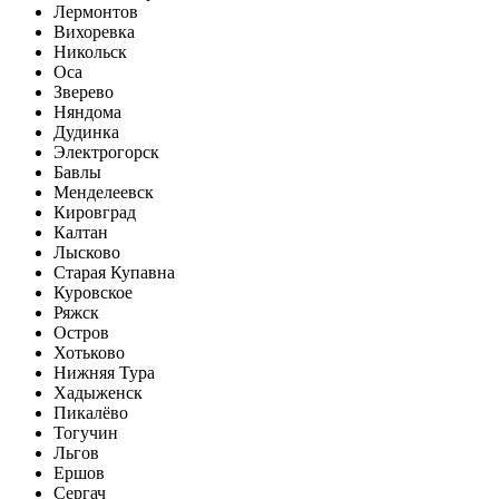
Лермонтов
Вихоревка
Никольск
Оса
Зверево
Няндома
Дудинка
Электрогорск
Бавлы
Менделеевск
Кировград
Калтан
Лысково
Старая Купавна
Куровское
Ряжск
Остров
Хотьково
Нижняя Тура
Хадыженск
Пикалёво
Тогучин
Льгов
Ершов
Сергач