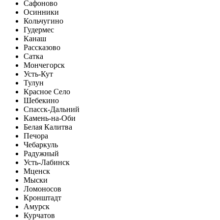
Сафоново
Осинники
Кольчугино
Гудермес
Канаш
Рассказово
Сатка
Мончегорск
Усть-Кут
Тулун
Красное Село
Шебекино
Спасск-Дальний
Камень-на-Оби
Белая Калитва
Печора
Чебаркуль
Радужный
Усть-Лабинск
Мценск
Мыски
Ломоносов
Кронштадт
Амурск
Курчатов