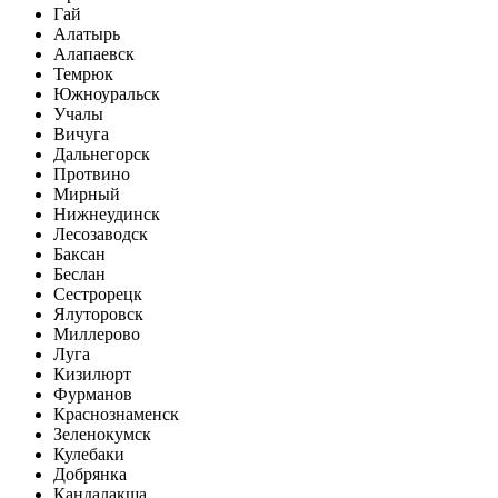
Гай
Алатырь
Алапаевск
Темрюк
Южноуральск
Учалы
Вичуга
Дальнегорск
Протвино
Мирный
Нижнеудинск
Лесозаводск
Баксан
Беслан
Сестрорецк
Ялуторовск
Миллерово
Луга
Кизилюрт
Фурманов
Краснознаменск
Зеленокумск
Кулебаки
Добрянка
Кандалакша