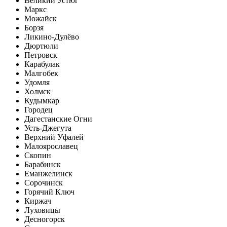
Великий Устюг
Маркс
Можайск
Борзя
Ликино-Дулёво
Дюртюли
Петровск
Карабулак
Малгобек
Удомля
Холмск
Кудымкар
Городец
Дагестанские Огни
Усть-Джегута
Верхний Уфалей
Малоярославец
Скопин
Барабинск
Еманжелинск
Сорочинск
Горячий Ключ
Киржач
Луховицы
Десногорск