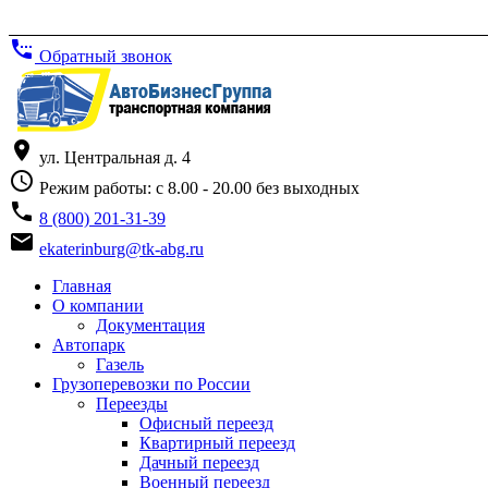
settings_phone
Обратный звонок
place
ул. Центральная д. 4
access_time
Режим работы: с 8.00 - 20.00 без выходных
phone
8 (800) 201-31-39
email
ekaterinburg@tk-abg.ru
Главная
О компании
Документация
Автопарк
Газель
Грузоперевозки по России
Переезды
Офисный переезд
Квартирный переезд
Дачный переезд
Военный переезд