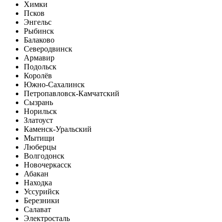
Химки
Псков
Энгельс
Рыбинск
Балаково
Северодвинск
Армавир
Подольск
Королёв
Южно-Сахалинск
Петропавловск-Камчатский
Сызрань
Норильск
Златоуст
Каменск-Уральский
Мытищи
Люберцы
Волгодонск
Новочеркасск
Абакан
Находка
Уссурийск
Березники
Салават
Электросталь