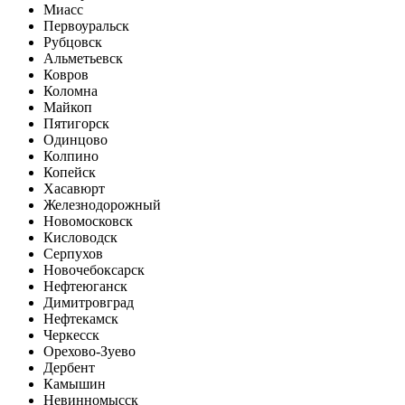
Миасс
Первоуральск
Рубцовск
Альметьевск
Ковров
Коломна
Майкоп
Пятигорск
Одинцово
Колпино
Копейск
Хасавюрт
Железнодорожный
Новомосковск
Кисловодск
Серпухов
Новочебоксарск
Нефтеюганск
Димитровград
Нефтекамск
Черкесск
Орехово-Зуево
Дербент
Камышин
Невинномысск