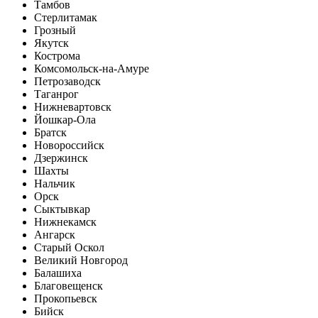
Тамбов
Стерлитамак
Грозный
Якутск
Кострома
Комсомольск-на-Амуре
Петрозаводск
Таганрог
Нижневартовск
Йошкар-Ола
Братск
Новороссийск
Дзержинск
Шахты
Нальчик
Орск
Сыктывкар
Нижнекамск
Ангарск
Старый Оскол
Великий Новгород
Балашиха
Благовещенск
Прокопьевск
Бийск