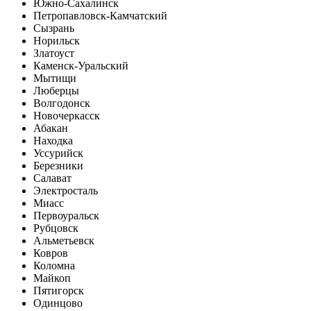
Южно-Сахалинск
Петропавловск-Камчатский
Сызрань
Норильск
Златоуст
Каменск-Уральский
Мытищи
Люберцы
Волгодонск
Новочеркасск
Абакан
Находка
Уссурийск
Березники
Салават
Электросталь
Миасс
Первоуральск
Рубцовск
Альметьевск
Ковров
Коломна
Майкоп
Пятигорск
Одинцово