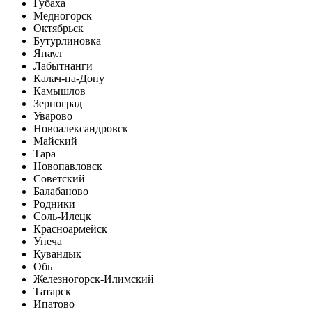
Губаха
Медногорск
Октябрьск
Бутурлиновка
Янаул
Лабытнанги
Калач-на-Дону
Камышлов
Зерноград
Уварово
Новоалександровск
Майский
Тара
Новопавловск
Советский
Балабаново
Родники
Соль-Илецк
Красноармейск
Унеча
Кувандык
Обь
Железногорск-Илимский
Татарск
Ипатово