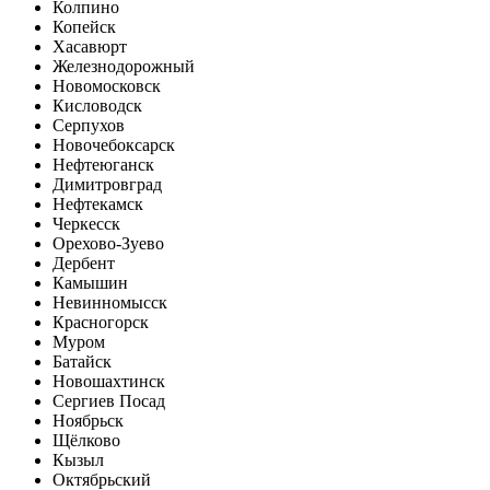
Колпино
Копейск
Хасавюрт
Железнодорожный
Новомосковск
Кисловодск
Серпухов
Новочебоксарск
Нефтеюганск
Димитровград
Нефтекамск
Черкесск
Орехово-Зуево
Дербент
Камышин
Невинномысск
Красногорск
Муром
Батайск
Новошахтинск
Сергиев Посад
Ноябрьск
Щёлково
Кызыл
Октябрьский