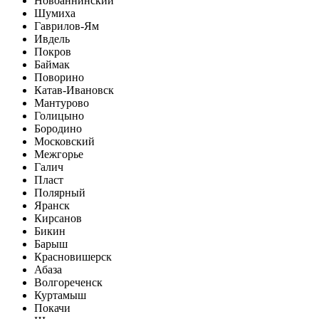
Новоаннинский
Шумиха
Гаврилов-Ям
Ивдель
Покров
Баймак
Поворино
Катав-Ивановск
Мантурово
Голицыно
Бородино
Московский
Межгорье
Галич
Пласт
Полярный
Яранск
Кирсанов
Бикин
Барыш
Красновишерск
Абаза
Волгореченск
Куртамыш
Покачи