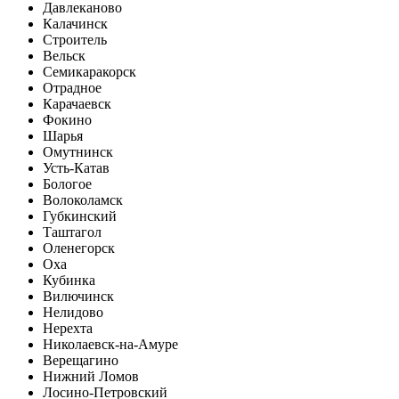
Давлеканово
Калачинск
Строитель
Вельск
Семикаракорск
Отрадное
Карачаевск
Фокино
Шарья
Омутнинск
Усть-Катав
Бологое
Волоколамск
Губкинский
Таштагол
Оленегорск
Оха
Кубинка
Вилючинск
Нелидово
Нерехта
Николаевск-на-Амуре
Верещагино
Нижний Ломов
Лосино-Петровский