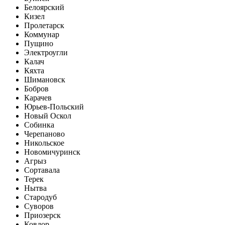
Белоярский
Кизел
Пролетарск
Коммунар
Пущино
Электроугли
Калач
Кяхта
Шимановск
Бобров
Карачев
Юрьев-Польский
Новый Оскол
Собинка
Черепаново
Никольское
Новомичуринск
Агрыз
Сортавала
Терек
Нытва
Стародуб
Суворов
Приозерск
Ковдор