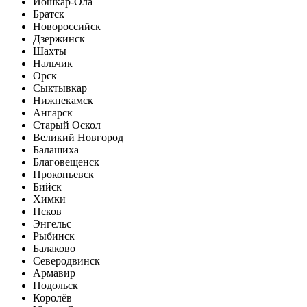
Йошкар-Ола
Братск
Новороссийск
Дзержинск
Шахты
Нальчик
Орск
Сыктывкар
Нижнекамск
Ангарск
Старый Оскол
Великий Новгород
Балашиха
Благовещенск
Прокопьевск
Бийск
Химки
Псков
Энгельс
Рыбинск
Балаково
Северодвинск
Армавир
Подольск
Королёв