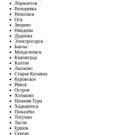
Лермонтов
Вихоревка
Никольск
Оса
Зверево
Няндома
Дудинка
Электрогорск
Бавлы
Менделеевск
Кировград
Калтан
Лысково
Старая Купавна
Куровское
Ряжск
Остров
Хотьково
Нижняя Тура
Хадыженск
Пикалёво
Тогучин
Льгов
Ершов
Сергач