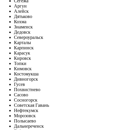
Сегежа
Аргун
Алейск
Дятьково
Кохма
Знаменск
Дедовск
Североуральск
Карталы
Карпинск
Карасук
Кировск
Топки
Кимовск
Костомукша
Дивногорск
Гусев
Похвистнево
Сасово
Сосногорск
Советская Гавань
Нефтекумск
Морозовск
Полысаево
Дальнереченск