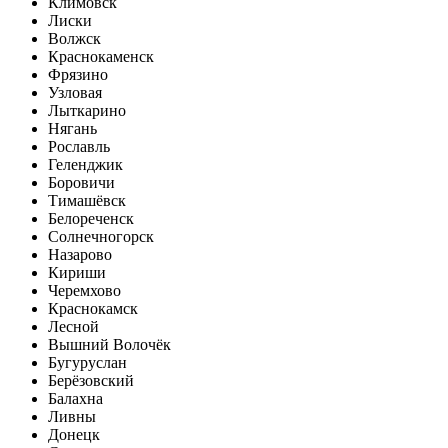
Климовск
Лиски
Волжск
Краснокаменск
Фрязино
Узловая
Лыткарино
Нягань
Рославль
Геленджик
Боровичи
Тимашёвск
Белореченск
Солнечногорск
Назарово
Кириши
Черемхово
Краснокамск
Лесной
Вышний Волочёк
Бугуруслан
Берёзовский
Балахна
Ливны
Донецк