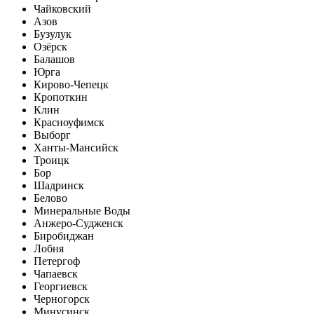
Чайковский
Азов
Бузулук
Озёрск
Балашов
Юрга
Кирово-Чепецк
Кропоткин
Клин
Красноуфимск
Выборг
Ханты-Мансийск
Троицк
Бор
Шадринск
Белово
Минеральные Воды
Анжеро-Судженск
Биробиджан
Лобня
Петергоф
Чапаевск
Георгиевск
Черногорск
Минусинск