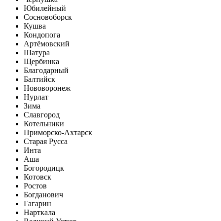
Юбилейный
Сосновоборск
Кушва
Кондопога
Артёмовский
Шатура
Щербинка
Благодарный
Балтийск
Нововоронеж
Нурлат
Зима
Славгород
Котельники
Приморско-Ахтарск
Старая Русса
Инта
Аша
Богородицк
Котовск
Ростов
Богданович
Гагарин
Нарткала