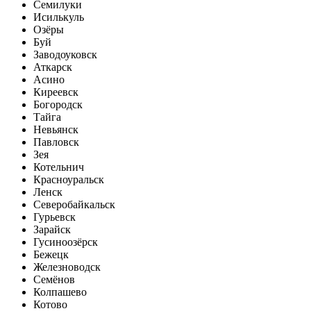
Семилуки
Исилькуль
Озёры
Буй
Заводоуковск
Аткарск
Асино
Киреевск
Богородск
Тайга
Невьянск
Павловск
Зея
Котельнич
Красноуральск
Ленск
Северобайкальск
Гурьевск
Зарайск
Гусиноозёрск
Бежецк
Железноводск
Семёнов
Колпашево
Котово