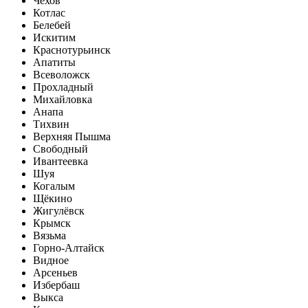
Чехов
Котлас
Белебей
Искитим
Краснотурьинск
Апатиты
Всеволожск
Прохладный
Михайловка
Анапа
Тихвин
Верхняя Пышма
Свободный
Ивантеевка
Шуя
Когалым
Щёкино
Жигулёвск
Крымск
Вязьма
Горно-Алтайск
Видное
Арсеньев
Избербаш
Выкса