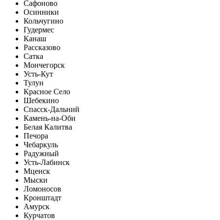
Сафоново
Осинники
Кольчугино
Гудермес
Канаш
Рассказово
Сатка
Мончегорск
Усть-Кут
Тулун
Красное Село
Шебекино
Спасск-Дальний
Камень-на-Оби
Белая Калитва
Печора
Чебаркуль
Радужный
Усть-Лабинск
Мценск
Мыски
Ломоносов
Кронштадт
Амурск
Курчатов