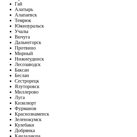
Гай
Алатырь
Алапаевск
Темрюк
Южноуральск
Учалы
Вичуга
Дальнегорск
Протвино
Мирный
Нижнеудинск
Лесозаводск
Баксан
Беслан
Сестрорецк
Ялуторовск
Миллерово
Луга
Кизилюрт
Фурманов
Краснознаменск
Зеленокумск
Кулебаки
Добрянка
Кандалакша