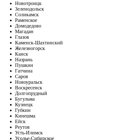
Новотроицк
Зеленодольск
Соликамск
Раменское
Домодедово
Магадан
Глазов
Каменск-Шахтинский
Железногорск
Канск
Назрань
Пушкин
Гатчина
Саров
Новоуральск
Воскресенск
Долгопрудный
Бугульма
Кузнецк
Губкин
Кинешма
Ейск
Реутов
Усть-Илимск
Усолье-Сибирское