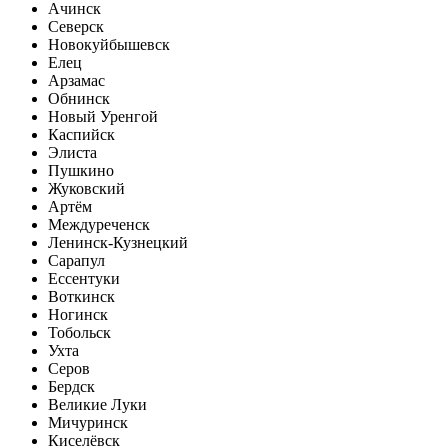
Ачинск
Северск
Новокуйбышевск
Елец
Арзамас
Обнинск
Новый Уренгой
Каспийск
Элиста
Пушкино
Жуковский
Артём
Междуреченск
Ленинск-Кузнецкий
Сарапул
Ессентуки
Воткинск
Ногинск
Тобольск
Ухта
Серов
Бердск
Великие Луки
Мичуринск
Киселёвск