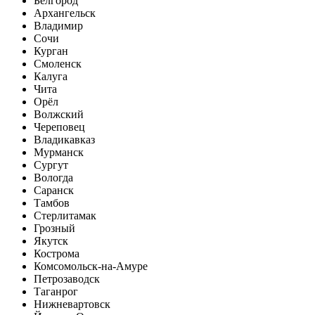
Белгород
Архангельск
Владимир
Сочи
Курган
Смоленск
Калуга
Чита
Орёл
Волжский
Череповец
Владикавказ
Мурманск
Сургут
Вологда
Саранск
Тамбов
Стерлитамак
Грозный
Якутск
Кострома
Комсомольск-на-Амуре
Петрозаводск
Таганрог
Нижневартовск