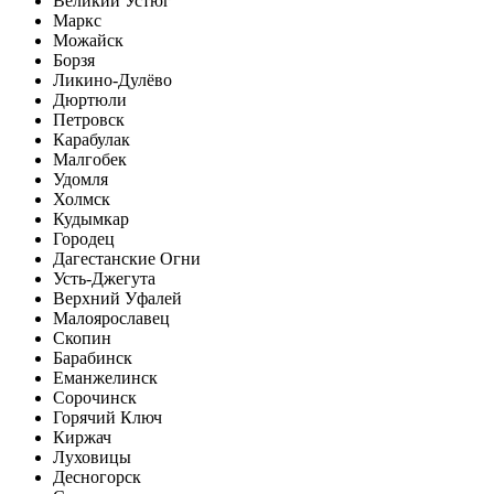
Великий Устюг
Маркс
Можайск
Борзя
Ликино-Дулёво
Дюртюли
Петровск
Карабулак
Малгобек
Удомля
Холмск
Кудымкар
Городец
Дагестанские Огни
Усть-Джегута
Верхний Уфалей
Малоярославец
Скопин
Барабинск
Еманжелинск
Сорочинск
Горячий Ключ
Киржач
Луховицы
Десногорск