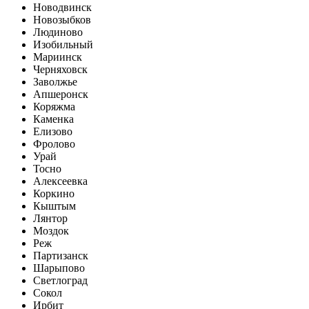
Новодвинск
Новозыбков
Людиново
Изобильный
Мариинск
Черняховск
Заволжье
Апшеронск
Коряжма
Каменка
Елизово
Фролово
Урай
Тосно
Алексеевка
Коркино
Кыштым
Лянтор
Моздок
Реж
Партизанск
Шарыпово
Светлоград
Сокол
Ирбит