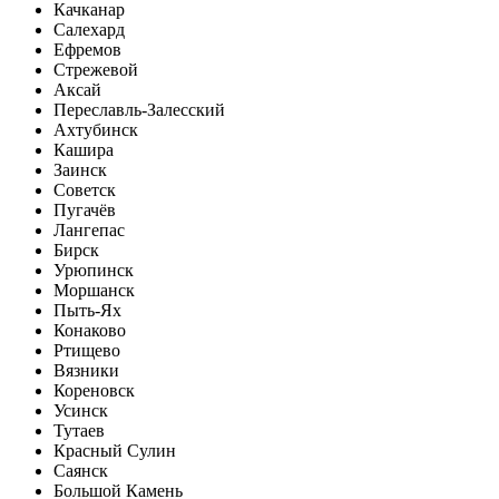
Качканар
Салехард
Ефремов
Стрежевой
Аксай
Переславль-Залесский
Ахтубинск
Кашира
Заинск
Советск
Пугачёв
Лангепас
Бирск
Урюпинск
Моршанск
Пыть-Ях
Конаково
Ртищево
Вязники
Кореновск
Усинск
Тутаев
Красный Сулин
Саянск
Большой Камень