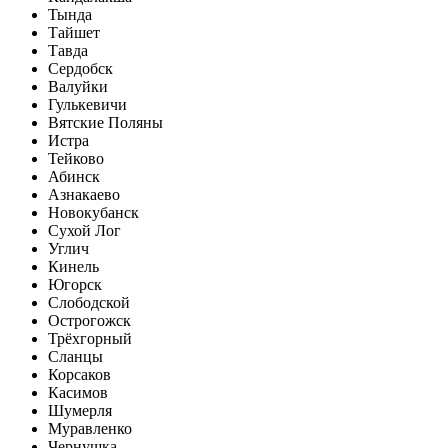
Тында
Тайшет
Тавда
Сердобск
Валуйки
Гулькевичи
Вятские Поляны
Истра
Тейково
Абинск
Азнакаево
Новокубанск
Сухой Лог
Углич
Кинель
Югорск
Слободской
Острогожск
Трёхгорный
Сланцы
Корсаков
Касимов
Шумерля
Муравленко
Чернушка