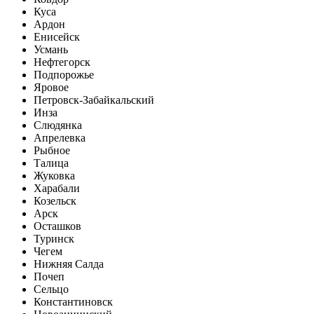
Куса
Ардон
Енисейск
Усмань
Нефтегорск
Подпорожье
Яровое
Петровск-Забайкальский
Инза
Слюдянка
Апрелевка
Рыбное
Талица
Жуковка
Харабали
Козельск
Арск
Осташков
Туринск
Чегем
Нижняя Салда
Почеп
Сельцо
Константиновск