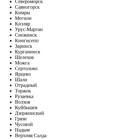
Североморск
Саяногорск
Кимры
Мегион
Кизляр
Урус-Мартан
Снежинск
Кингисепп
Заринск
Курганинск
Шелехов
Можга
Сертолово
Ярцево
Шали
Отрадный
Торжок
Рузаевка
Волхов
Куйбышев
Дзержинский
Грязи
Чусовой
Надым
Верхняя Салда