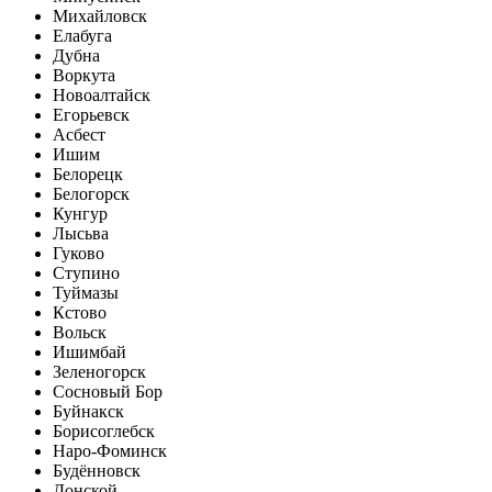
Михайловск
Елабуга
Дубна
Воркута
Новоалтайск
Егорьевск
Асбест
Ишим
Белорецк
Белогорск
Кунгур
Лысьва
Гуково
Ступино
Туймазы
Кстово
Вольск
Ишимбай
Зеленогорск
Сосновый Бор
Буйнакск
Борисоглебск
Наро-Фоминск
Будённовск
Донской