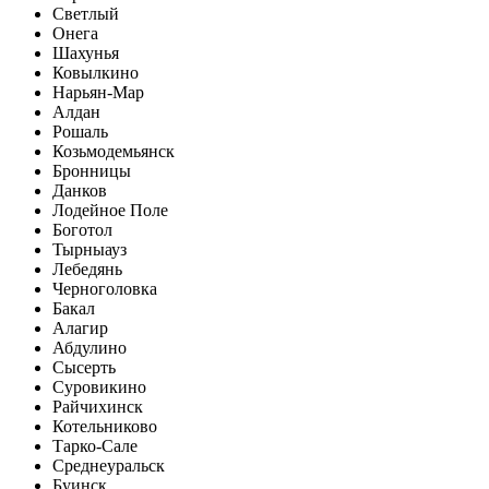
Светлый
Онега
Шахунья
Ковылкино
Нарьян-Мар
Алдан
Рошаль
Козьмодемьянск
Бронницы
Данков
Лодейное Поле
Боготол
Тырныауз
Лебедянь
Черноголовка
Бакал
Алагир
Абдулино
Сысерть
Суровикино
Райчихинск
Котельниково
Тарко-Сале
Среднеуральск
Буинск