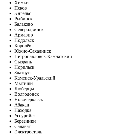
Химки
Псков
Энгельс
Рыбинск
Балаково
Северодвинск
Армавир
Подольск
Королёв
Южно-Сахалинск
Петропавловск-Камчатский
Сызрань
Норильск
Златоуст
Каменск-Уральский
Мытищи
Люберцы
Волгодонск
Новочеркасск
Абакан
Находка
Уссурийск
Березники
Салават
Электросталь