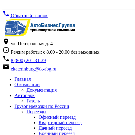
settings_phone
Обратный звонок
place
ул. Центральная д. 4
access_time
Режим работы: с 8.00 - 20.00 без выходных
phone
8 (800) 201-31-39
email
ekaterinburg@tk-abg.ru
Главная
О компании
Документация
Автопарк
Газель
Грузоперевозки по России
Переезды
Офисный переезд
Квартирный переезд
Дачный переезд
Военный переезд