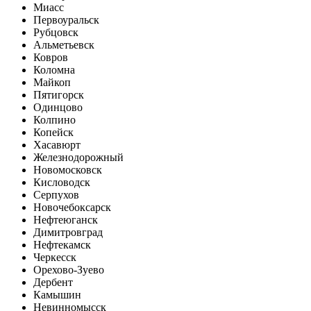
Миасс
Первоуральск
Рубцовск
Альметьевск
Ковров
Коломна
Майкоп
Пятигорск
Одинцово
Колпино
Копейск
Хасавюрт
Железнодорожный
Новомосковск
Кисловодск
Серпухов
Новочебоксарск
Нефтеюганск
Димитровград
Нефтекамск
Черкесск
Орехово-Зуево
Дербент
Камышин
Невинномысск