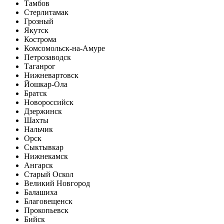
Тамбов
Стерлитамак
Грозный
Якутск
Кострома
Комсомольск-на-Амуре
Петрозаводск
Таганрог
Нижневартовск
Йошкар-Ола
Братск
Новороссийск
Дзержинск
Шахты
Нальчик
Орск
Сыктывкар
Нижнекамск
Ангарск
Старый Оскол
Великий Новгород
Балашиха
Благовещенск
Прокопьевск
Бийск