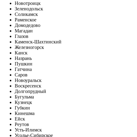
Новотроицк
Зеленодольск
Соликамск
Раменское
Домодедово
Магадан
Глазов
Каменск-Шахтинский
Железногорск
Канск
Назрань
Пушкин
Гатчина
Саров
Новоуральск
Воскресенск
Долгопрудный
Бугульма
Кузнецк
Губкин
Кинешма
Ейск
Реутов
Усть-Илимск
Усолье-Сибирское