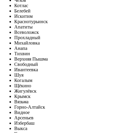
Чехов
Котлас
Белебей
Искитим
Краснотурьинск
Апатиты
Всеволожск
Прохладный
Михайловка
Анапа
Тихвин
Верхняя Пышма
Свободный
Ивантеевка
Шуя
Когалым
Щёкино
Жигулёвск
Крымск
Вязьма
Горно-Алтайск
Видное
Арсеньев
Избербаш
Выкса