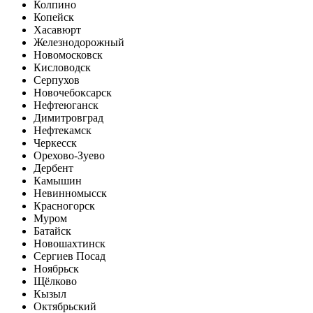
Колпино
Копейск
Хасавюрт
Железнодорожный
Новомосковск
Кисловодск
Серпухов
Новочебоксарск
Нефтеюганск
Димитровград
Нефтекамск
Черкесск
Орехово-Зуево
Дербент
Камышин
Невинномысск
Красногорск
Муром
Батайск
Новошахтинск
Сергиев Посад
Ноябрьск
Щёлково
Кызыл
Октябрьский