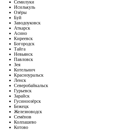
Семилуки
Исилькуль
Озёры
Буй
Заводоуковск
Аткарск
Асино
Киреевск
Богородск
Тайга
Невьянск
Павловск
Зея
Котельнич
Красноуральск
Ленск
Северобайкальск
Гурьевск
Зарайск
Гусиноозёрск
Бежецк
Железноводск
Семёнов
Колпашево
Котово