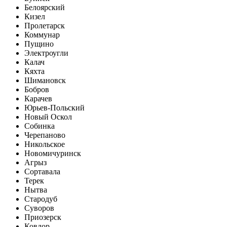
Белоярский
Кизел
Пролетарск
Коммунар
Пущино
Электроугли
Калач
Кяхта
Шимановск
Бобров
Карачев
Юрьев-Польский
Новый Оскол
Собинка
Черепаново
Никольское
Новомичуринск
Агрыз
Сортавала
Терек
Нытва
Стародуб
Суворов
Приозерск
Ковдор