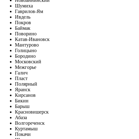
Новоаннинский
Шумиха
Гаврилов-Ям
Ивдель
Покров
Баймак
Поворино
Катав-Ивановск
Мантурово
Голицыно
Бородино
Московский
Межгорье
Галич
Пласт
Полярный
Яранск
Кирсанов
Бикин
Барыш
Красновишерск
Абаза
Волгореченск
Куртамыш
Покачи