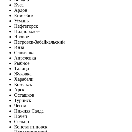
Куса
Ардон
Енисейск
Усмань
Нефтегорск
Подпорожье
Яровое
Петровск-Забайкальский
Инза
Слюдянка
Апрелевка
Рыбное
Талица
Жуковка
Харабали
Козельск
Арск
Осташков
Туринск
Чегем
Нижняя Салда
Почеп
Сельцо
Константиновск