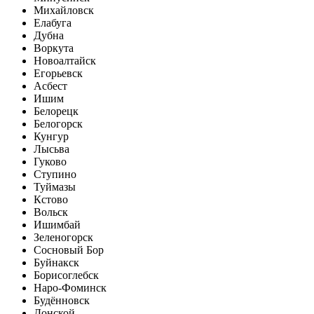
Михайловск
Елабуга
Дубна
Воркута
Новоалтайск
Егорьевск
Асбест
Ишим
Белорецк
Белогорск
Кунгур
Лысьва
Гуково
Ступино
Туймазы
Кстово
Вольск
Ишимбай
Зеленогорск
Сосновый Бор
Буйнакск
Борисоглебск
Наро-Фоминск
Будённовск
Донской