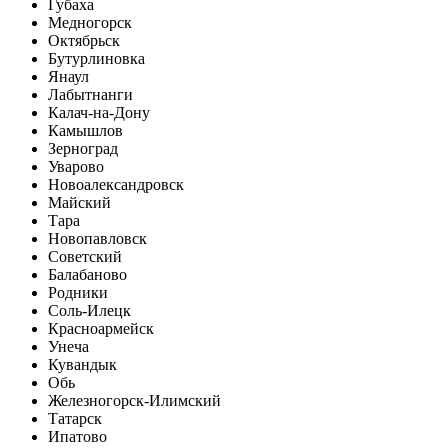
Губаха
Медногорск
Октябрьск
Бутурлиновка
Янаул
Лабытнанги
Калач-на-Дону
Камышлов
Зерноград
Уварово
Новоалександровск
Майский
Тара
Новопавловск
Советский
Балабаново
Родники
Соль-Илецк
Красноармейск
Унеча
Кувандык
Обь
Железногорск-Илимский
Татарск
Ипатово