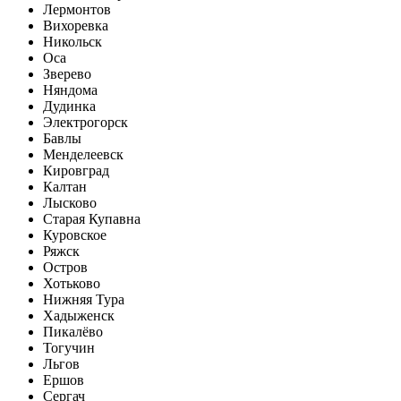
Лермонтов
Вихоревка
Никольск
Оса
Зверево
Няндома
Дудинка
Электрогорск
Бавлы
Менделеевск
Кировград
Калтан
Лысково
Старая Купавна
Куровское
Ряжск
Остров
Хотьково
Нижняя Тура
Хадыженск
Пикалёво
Тогучин
Льгов
Ершов
Сергач