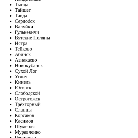
Тында
Тайшет
Тавда
Сердобск
Валуйки
Гулькевичи
Вятские Поляны
Истра
Тейково
Абинск
Азнакаево
Новокубанск
Сухой Лог
Углич
Кинель
Югорск
Слободской
Острогожск
Трёхгорный
Сланцы
Корсаков
Касимов
Шумерля
Муравленко
Чернушка