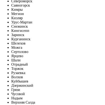
Североморск
Саяногорск
Кимры
Мегион
Кизляр
Урус-Мартан
Снежинск
Кингисепп
Заринск
Курганинск
Шелехов
Можга
Сертолово
Ярцево
Шали
Отрадный
Торжок
Рузаевка
Волхов
Куйбышев
Дзержинский
Грязи
Чусовой
Надым
Верхняя Салда