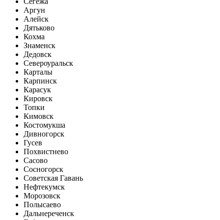
Сегежа
Аргун
Алейск
Дятьково
Кохма
Знаменск
Дедовск
Североуральск
Карталы
Карпинск
Карасук
Кировск
Топки
Кимовск
Костомукша
Дивногорск
Гусев
Похвистнево
Сасово
Сосногорск
Советская Гавань
Нефтекумск
Морозовск
Полысаево
Дальнереченск