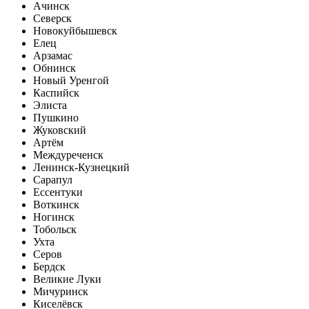
Ачинск
Северск
Новокуйбышевск
Елец
Арзамас
Обнинск
Новый Уренгой
Каспийск
Элиста
Пушкино
Жуковский
Артём
Междуреченск
Ленинск-Кузнецкий
Сарапул
Ессентуки
Воткинск
Ногинск
Тобольск
Ухта
Серов
Бердск
Великие Луки
Мичуринск
Киселёвск