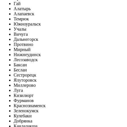
Гай
Алатырь
Алапаевск
Темрюк
Южноуральск
Учалы
Вичуга
Дальнегорск
Протвино
Мирный
Нижнеудинск
Лесозаводск
Баксан
Беслан
Сестрорецк
Ялуторовск
Миллерово
Луга
Кизилюрт
Фурманов
Краснознаменск
Зеленокумск
Кулебаки
Добрянка
Кандалакша