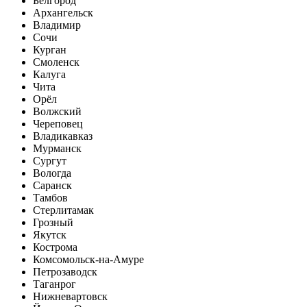
Белгород
Архангельск
Владимир
Сочи
Курган
Смоленск
Калуга
Чита
Орёл
Волжский
Череповец
Владикавказ
Мурманск
Сургут
Вологда
Саранск
Тамбов
Стерлитамак
Грозный
Якутск
Кострома
Комсомольск-на-Амуре
Петрозаводск
Таганрог
Нижневартовск