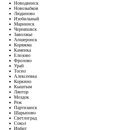
Новодвинск
Новозыбков
Людиново
Изобильный
Мариинск
Черняховск
Заволжье
Апшеронск
Коряжма
Каменка
Елизово
Фролово
Урай
Тосно
Алексеевка
Коркино
Кыштым
Лянтор
Моздок
Реж
Партизанск
Шарыпово
Светлоград
Сокол
Ирбит