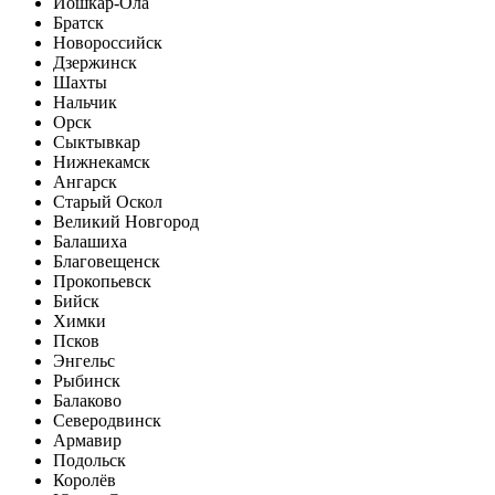
Йошкар-Ола
Братск
Новороссийск
Дзержинск
Шахты
Нальчик
Орск
Сыктывкар
Нижнекамск
Ангарск
Старый Оскол
Великий Новгород
Балашиха
Благовещенск
Прокопьевск
Бийск
Химки
Псков
Энгельс
Рыбинск
Балаково
Северодвинск
Армавир
Подольск
Королёв