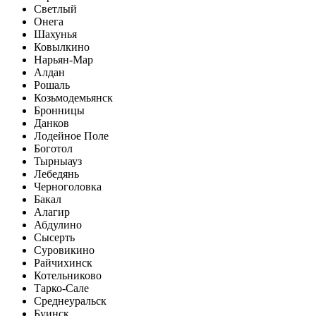
Светлый
Онега
Шахунья
Ковылкино
Нарьян-Мар
Алдан
Рошаль
Козьмодемьянск
Бронницы
Данков
Лодейное Поле
Боготол
Тырныауз
Лебедянь
Черноголовка
Бакал
Алагир
Абдулино
Сысерть
Суровикино
Райчихинск
Котельниково
Тарко-Сале
Среднеуральск
Буинск