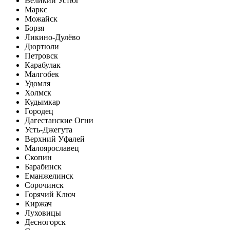
Великий Устюг
Маркс
Можайск
Борзя
Ликино-Дулёво
Дюртюли
Петровск
Карабулак
Малгобек
Удомля
Холмск
Кудымкар
Городец
Дагестанские Огни
Усть-Джегута
Верхний Уфалей
Малоярославец
Скопин
Барабинск
Еманжелинск
Сорочинск
Горячий Ключ
Киржач
Луховицы
Десногорск