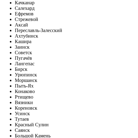
Качканар
Салехард
Ефремов
Стрежевой
Аксай
Переславль-Залесский
Ахтубинск
Кашира
Заинск
Советск
Пугачёв
Лангепас
Бирск
Урюпинск
Моршанск
Пыть-Ях
Конаково
Ртищево
Вязники
Кореновск
Усинск
Тутаев
Красный Сулин
Саянск
Большой Камень