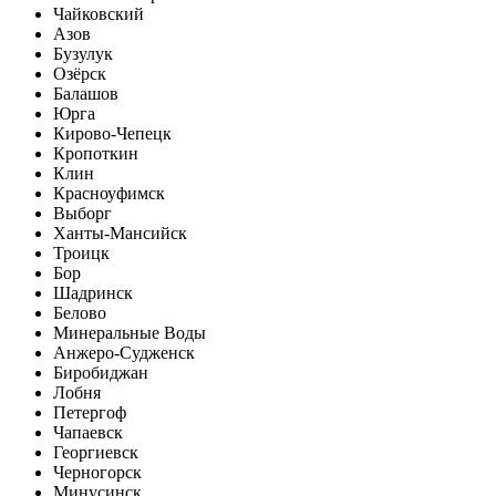
Чайковский
Азов
Бузулук
Озёрск
Балашов
Юрга
Кирово-Чепецк
Кропоткин
Клин
Красноуфимск
Выборг
Ханты-Мансийск
Троицк
Бор
Шадринск
Белово
Минеральные Воды
Анжеро-Судженск
Биробиджан
Лобня
Петергоф
Чапаевск
Георгиевск
Черногорск
Минусинск