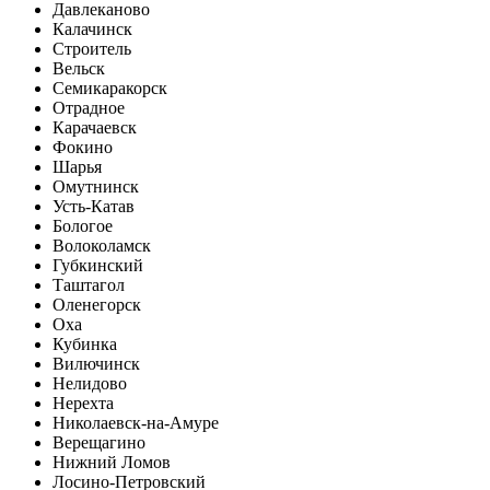
Давлеканово
Калачинск
Строитель
Вельск
Семикаракорск
Отрадное
Карачаевск
Фокино
Шарья
Омутнинск
Усть-Катав
Бологое
Волоколамск
Губкинский
Таштагол
Оленегорск
Оха
Кубинка
Вилючинск
Нелидово
Нерехта
Николаевск-на-Амуре
Верещагино
Нижний Ломов
Лосино-Петровский