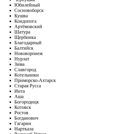
Юбилейный
Сосновоборск
Кушва
Кондопога
Артёмовский
Шатура
Щербинка
Благодарный
Балтийск
Нововоронеж
Нурлат
Зима
Славгород
Котельники
Приморско-Ахтарск
Старая Русса
Инта
Аша
Богородицк
Котовск
Ростов
Богданович
Гагарин
Нарткала