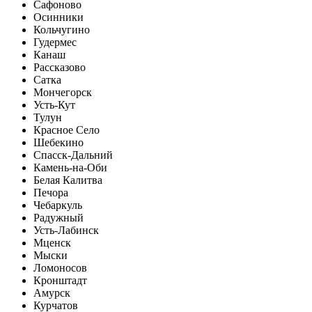
Сафоново
Осинники
Кольчугино
Гудермес
Канаш
Рассказово
Сатка
Мончегорск
Усть-Кут
Тулун
Красное Село
Шебекино
Спасск-Дальний
Камень-на-Оби
Белая Калитва
Печора
Чебаркуль
Радужный
Усть-Лабинск
Мценск
Мыски
Ломоносов
Кронштадт
Амурск
Курчатов