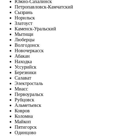
Южно-Сахалинск
Петропавловск-Камчатский
Сызрань
Норильск
Златоуст
Каменск-Уральский
Мытищи
Люберцы
Волгодонск
Новочеркасск
Абакан
Находка
Уссурийск
Березники
Салават
Электросталь
Миасс
Первоуральск
Рубцовск
Альметьевск
Ковров
Коломна
Майкоп
Пятигорск
Одинцово