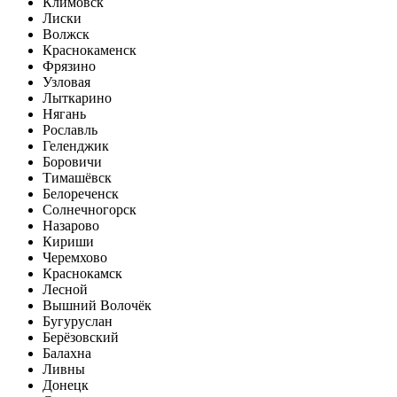
Климовск
Лиски
Волжск
Краснокаменск
Фрязино
Узловая
Лыткарино
Нягань
Рославль
Геленджик
Боровичи
Тимашёвск
Белореченск
Солнечногорск
Назарово
Кириши
Черемхово
Краснокамск
Лесной
Вышний Волочёк
Бугуруслан
Берёзовский
Балахна
Ливны
Донецк