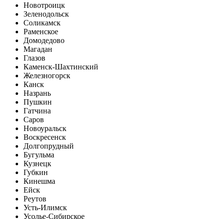
Новотроицк
Зеленодольск
Соликамск
Раменское
Домодедово
Магадан
Глазов
Каменск-Шахтинский
Железногорск
Канск
Назрань
Пушкин
Гатчина
Саров
Новоуральск
Воскресенск
Долгопрудный
Бугульма
Кузнецк
Губкин
Кинешма
Ейск
Реутов
Усть-Илимск
Усолье-Сибирское