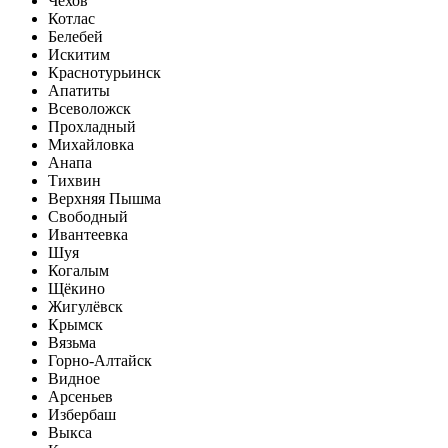
Чехов
Котлас
Белебей
Искитим
Краснотурьинск
Апатиты
Всеволожск
Прохладный
Михайловка
Анапа
Тихвин
Верхняя Пышма
Свободный
Ивантеевка
Шуя
Когалым
Щёкино
Жигулёвск
Крымск
Вязьма
Горно-Алтайск
Видное
Арсеньев
Избербаш
Выкса