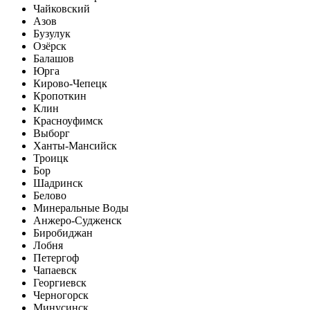
Чайковский
Азов
Бузулук
Озёрск
Балашов
Юрга
Кирово-Чепецк
Кропоткин
Клин
Красноуфимск
Выборг
Ханты-Мансийск
Троицк
Бор
Шадринск
Белово
Минеральные Воды
Анжеро-Судженск
Биробиджан
Лобня
Петергоф
Чапаевск
Георгиевск
Черногорск
Минусинск