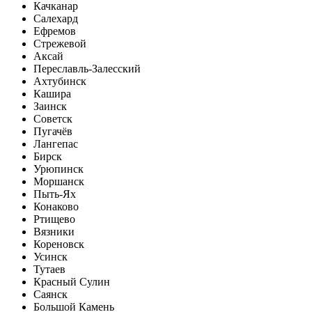
Качканар
Салехард
Ефремов
Стрежевой
Аксай
Переславль-Залесский
Ахтубинск
Кашира
Заинск
Советск
Пугачёв
Лангепас
Бирск
Урюпинск
Моршанск
Пыть-Ях
Конаково
Ртищево
Вязники
Кореновск
Усинск
Тутаев
Красный Сулин
Саянск
Большой Камень