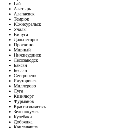
Гай
Алатырь
Алапаевск
Темрюк
Южноуральск
Учалы
Вичуга
Дальнегорск
Протвино
Мирный
Нижнеудинск
Лесозаводск
Баксан
Беслан
Сестрорецк
Ялуторовск
Миллерово
Луга
Кизилюрт
Фурманов
Краснознаменск
Зеленокумск
Кулебаки
Добрянка
Кандалакша