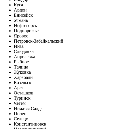
Куса
Ардон
Енисейск
Усмань
Нефтегорск
Подпорожье
Яровое
Петровск-Забайкальский
Инза
Слюдянка
Апрелевка
Рыбное
Талица
Жуковка
Харабали
Козельск
Арск
Осташков
Туринск
Чегем
Нижняя Салда
Почеп
Сельцо
Константиновск