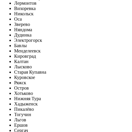
Лермонтов
Вихоревка
Никольск
Оса
Зверево
Няндома
Дудинка
Электрогорск
Бавлы
Менделеевск
Кировград
Калтан
Лысково
Старая Купавна
Куровское
Ряжск
Остров
Хотьково
Нижняя Тура
Хадыженск
Пикалёво
Тогучин
Льгов
Ершов
Сергач