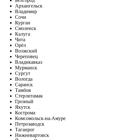
Белгород
Архангельск
Владимир
Сочи
Курган
Смоленск
Калуга
Чита
Орёл
Волжский
Череповец
Владикавказ
Мурманск
Сургут
Вологда
Саранск
Тамбов
Стерлитамак
Грозный
Якутск
Кострома
Комсомольск-на-Амуре
Петрозаводск
Таганрог
Нижневартовск