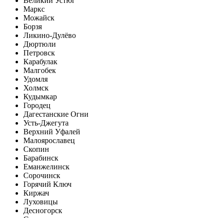
Великий Устюг
Маркс
Можайск
Борзя
Ликино-Дулёво
Дюртюли
Петровск
Карабулак
Малгобек
Удомля
Холмск
Кудымкар
Городец
Дагестанские Огни
Усть-Джегута
Верхний Уфалей
Малоярославец
Скопин
Барабинск
Еманжелинск
Сорочинск
Горячий Ключ
Киржач
Луховицы
Десногорск