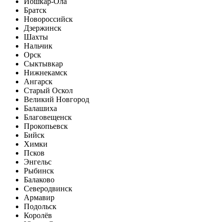
Йошкар-Ола
Братск
Новороссийск
Дзержинск
Шахты
Нальчик
Орск
Сыктывкар
Нижнекамск
Ангарск
Старый Оскол
Великий Новгород
Балашиха
Благовещенск
Прокопьевск
Бийск
Химки
Псков
Энгельс
Рыбинск
Балаково
Северодвинск
Армавир
Подольск
Королёв