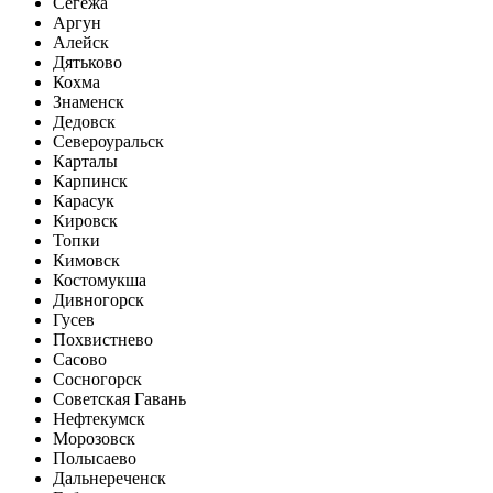
Сегежа
Аргун
Алейск
Дятьково
Кохма
Знаменск
Дедовск
Североуральск
Карталы
Карпинск
Карасук
Кировск
Топки
Кимовск
Костомукша
Дивногорск
Гусев
Похвистнево
Сасово
Сосногорск
Советская Гавань
Нефтекумск
Морозовск
Полысаево
Дальнереченск