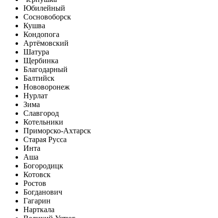
Юбилейный
Сосновоборск
Кушва
Кондопога
Артёмовский
Шатура
Щербинка
Благодарный
Балтийск
Нововоронеж
Нурлат
Зима
Славгород
Котельники
Приморско-Ахтарск
Старая Русса
Инта
Аша
Богородицк
Котовск
Ростов
Богданович
Гагарин
Нарткала