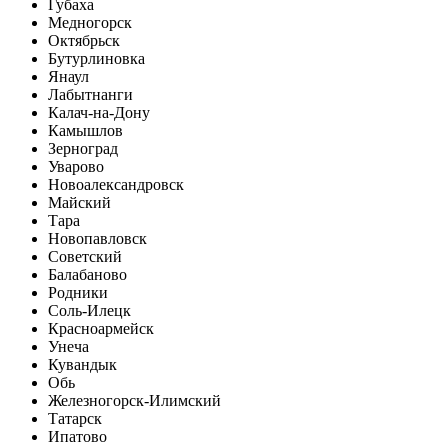
Губаха
Медногорск
Октябрьск
Бутурлиновка
Янаул
Лабытнанги
Калач-на-Дону
Камышлов
Зерноград
Уварово
Новоалександровск
Майский
Тара
Новопавловск
Советский
Балабаново
Родники
Соль-Илецк
Красноармейск
Унеча
Кувандык
Обь
Железногорск-Илимский
Татарск
Ипатово