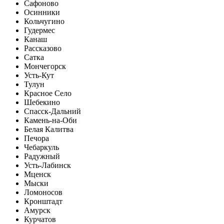
Сафоново
Осинники
Кольчугино
Гудермес
Канаш
Рассказово
Сатка
Мончегорск
Усть-Кут
Тулун
Красное Село
Шебекино
Спасск-Дальний
Камень-на-Оби
Белая Калитва
Печора
Чебаркуль
Радужный
Усть-Лабинск
Мценск
Мыски
Ломоносов
Кронштадт
Амурск
Курчатов