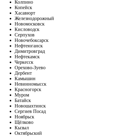
Колпино
Копейск
Хасавюрт
Железнодорожный
Новомосковск
Кисловодск
Серпухов
Новочебоксарск
Нефтеюганск
Димитровград
Нефтекамск
Черкесск
Орехово-Зуево
Дербент
Камышин
Невинномысск
Красногорск
Муром
Батайск
Новошахтинск
Сергиев Посад
Ноябрьск
Щёлково
Кызыл
Октябрьский