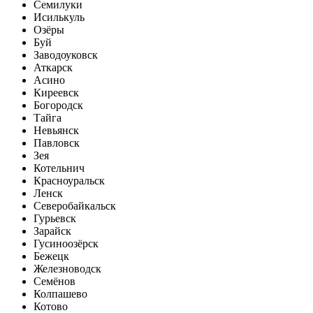
Семилуки
Исилькуль
Озёры
Буй
Заводоуковск
Аткарск
Асино
Киреевск
Богородск
Тайга
Невьянск
Павловск
Зея
Котельнич
Красноуральск
Ленск
Северобайкальск
Гурьевск
Зарайск
Гусиноозёрск
Бежецк
Железноводск
Семёнов
Колпашево
Котово