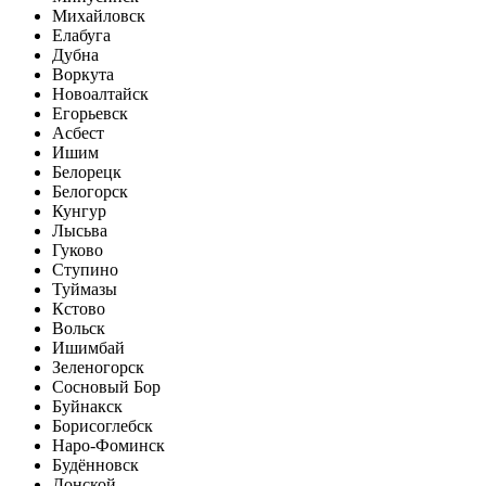
Михайловск
Елабуга
Дубна
Воркута
Новоалтайск
Егорьевск
Асбест
Ишим
Белорецк
Белогорск
Кунгур
Лысьва
Гуково
Ступино
Туймазы
Кстово
Вольск
Ишимбай
Зеленогорск
Сосновый Бор
Буйнакск
Борисоглебск
Наро-Фоминск
Будённовск
Донской