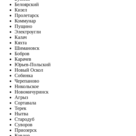
Белоярский
Кизел
Пролетарск
Коммунар
Пущино
Электроугли
Калач
Кяхта
Шимановск
Бобров
Карачев
Юрьев-Польский
Новый Оскол
Собинка
Черепаново
Никольское
Новомичуринск
Агрыз
Сортавала
Терек
Нытва
Стародуб
Суворов
Приозерск
Ковдор