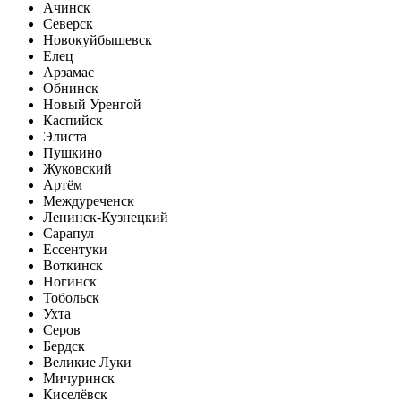
Ачинск
Северск
Новокуйбышевск
Елец
Арзамас
Обнинск
Новый Уренгой
Каспийск
Элиста
Пушкино
Жуковский
Артём
Междуреченск
Ленинск-Кузнецкий
Сарапул
Ессентуки
Воткинск
Ногинск
Тобольск
Ухта
Серов
Бердск
Великие Луки
Мичуринск
Киселёвск