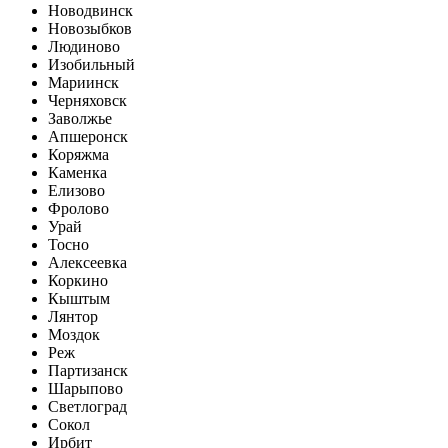
Новодвинск
Новозыбков
Людиново
Изобильный
Мариинск
Черняховск
Заволжье
Апшеронск
Коряжма
Каменка
Елизово
Фролово
Урай
Тосно
Алексеевка
Коркино
Кыштым
Лянтор
Моздок
Реж
Партизанск
Шарыпово
Светлоград
Сокол
Ирбит