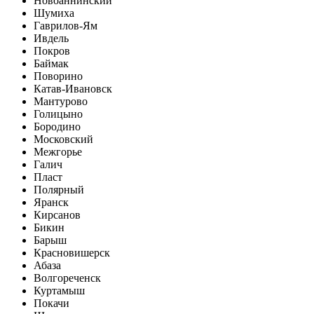
Новоаннинский
Шумиха
Гаврилов-Ям
Ивдель
Покров
Баймак
Поворино
Катав-Ивановск
Мантурово
Голицыно
Бородино
Московский
Межгорье
Галич
Пласт
Полярный
Яранск
Кирсанов
Бикин
Барыш
Красновишерск
Абаза
Волгореченск
Куртамыш
Покачи