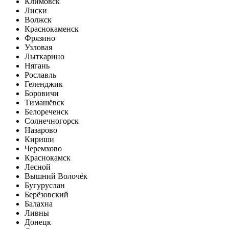
Климовск
Лиски
Волжск
Краснокаменск
Фрязино
Узловая
Лыткарино
Нягань
Рославль
Геленджик
Боровичи
Тимашёвск
Белореченск
Солнечногорск
Назарово
Кириши
Черемхово
Краснокамск
Лесной
Вышний Волочёк
Бугуруслан
Берёзовский
Балахна
Ливны
Донецк