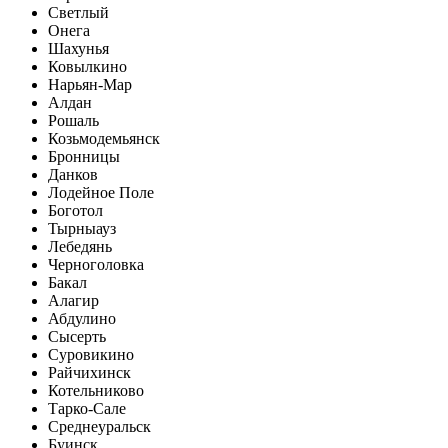
Светлый
Онега
Шахунья
Ковылкино
Нарьян-Мар
Алдан
Рошаль
Козьмодемьянск
Бронницы
Данков
Лодейное Поле
Боготол
Тырныауз
Лебедянь
Черноголовка
Бакал
Алагир
Абдулино
Сысерть
Суровикино
Райчихинск
Котельниково
Тарко-Сале
Среднеуральск
Буинск