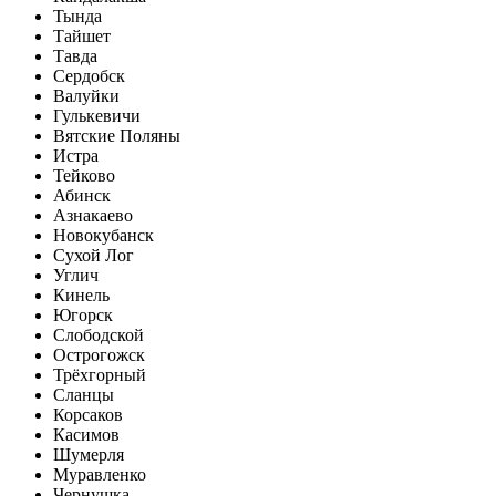
Тында
Тайшет
Тавда
Сердобск
Валуйки
Гулькевичи
Вятские Поляны
Истра
Тейково
Абинск
Азнакаево
Новокубанск
Сухой Лог
Углич
Кинель
Югорск
Слободской
Острогожск
Трёхгорный
Сланцы
Корсаков
Касимов
Шумерля
Муравленко
Чернушка