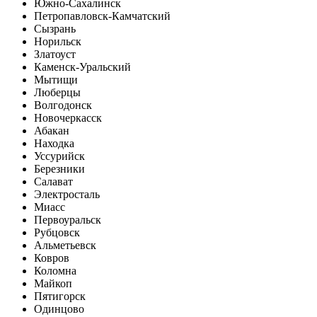
Южно-Сахалинск
Петропавловск-Камчатский
Сызрань
Норильск
Златоуст
Каменск-Уральский
Мытищи
Люберцы
Волгодонск
Новочеркасск
Абакан
Находка
Уссурийск
Березники
Салават
Электросталь
Миасс
Первоуральск
Рубцовск
Альметьевск
Ковров
Коломна
Майкоп
Пятигорск
Одинцово