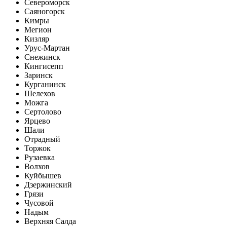
Североморск
Саяногорск
Кимры
Мегион
Кизляр
Урус-Мартан
Снежинск
Кингисепп
Заринск
Курганинск
Шелехов
Можга
Сертолово
Ярцево
Шали
Отрадный
Торжок
Рузаевка
Волхов
Куйбышев
Дзержинский
Грязи
Чусовой
Надым
Верхняя Салда