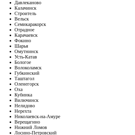
Давлеканово
Калачинск
Строитель
Вельск
Семикаракорск
Отрадное
Карачаевск
Фокино
Шарья
Омутнинск
Усть-Катав
Бологое
Волоколамск
Губкинский
Таштагол
Оленегорск
Оха
Кубинка
Вилючинск
Нелидово
Нерехта
Николаевск-на-Амуре
Верещагино
Нижний Ломов
Лосино-Петровский