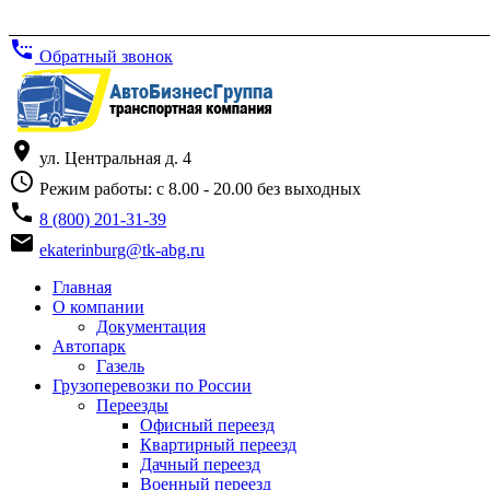
settings_phone
Обратный звонок
place
ул. Центральная д. 4
access_time
Режим работы: с 8.00 - 20.00 без выходных
phone
8 (800) 201-31-39
email
ekaterinburg@tk-abg.ru
Главная
О компании
Документация
Автопарк
Газель
Грузоперевозки по России
Переезды
Офисный переезд
Квартирный переезд
Дачный переезд
Военный переезд