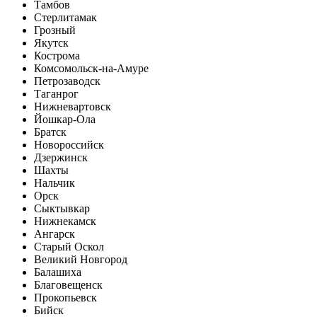
Тамбов
Стерлитамак
Грозный
Якутск
Кострома
Комсомольск-на-Амуре
Петрозаводск
Таганрог
Нижневартовск
Йошкар-Ола
Братск
Новороссийск
Дзержинск
Шахты
Нальчик
Орск
Сыктывкар
Нижнекамск
Ангарск
Старый Оскол
Великий Новгород
Балашиха
Благовещенск
Прокопьевск
Бийск