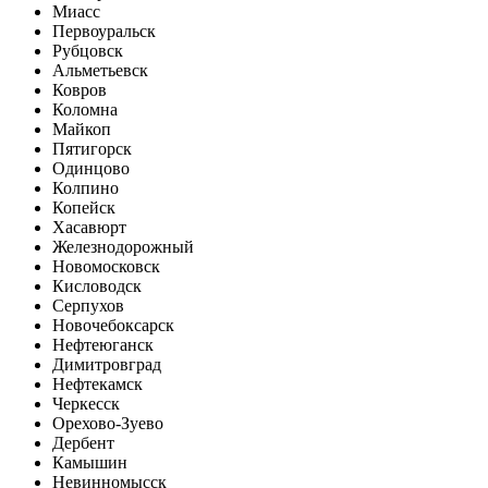
Миасс
Первоуральск
Рубцовск
Альметьевск
Ковров
Коломна
Майкоп
Пятигорск
Одинцово
Колпино
Копейск
Хасавюрт
Железнодорожный
Новомосковск
Кисловодск
Серпухов
Новочебоксарск
Нефтеюганск
Димитровград
Нефтекамск
Черкесск
Орехово-Зуево
Дербент
Камышин
Невинномысск