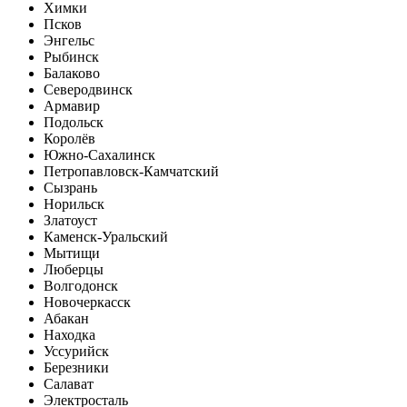
Химки
Псков
Энгельс
Рыбинск
Балаково
Северодвинск
Армавир
Подольск
Королёв
Южно-Сахалинск
Петропавловск-Камчатский
Сызрань
Норильск
Златоуст
Каменск-Уральский
Мытищи
Люберцы
Волгодонск
Новочеркасск
Абакан
Находка
Уссурийск
Березники
Салават
Электросталь