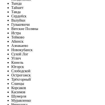
Тында
Тайшет
Тавда
Сердобск
Валуйки
Гулькевичи
Вятские Поляны
Истра
Тейково
Абинск
Азнакаево
Новокубанск
Сухой Лог
Углич
Кинель
Югорск
Слободской
Острогожск
Трёхгорный
Сланцы
Корсаков
Касимов
Шумерля
Муравленко
Чернушка