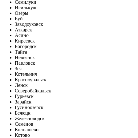
Семилуки
Исилькуль
Озёры
Буй
Заводоуковск
Аткарск
Асино
Киреевск
Богородск
Тайга
Невьянск
Павловск
Зея
Котельнич
Красноуральск
Ленск
Северобайкальск
Гурьевск
Зарайск
Гусиноозёрск
Бежецк
Железноводск
Семёнов
Колпашево
Котово