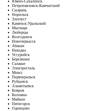
Южно-Сахалинск
Петропавловск-Камчатский
Сызрань
Норильск
Златоуст
Каменск-Уральский
Мытищи
Люберцы
Волгодонск
Новочеркасск
Абакан
Находка
Уссурийск
Березники
Салават
Электросталь
Миасс
Первоуральск
Рубцовск
Альметьевск
Ковров
Коломна
Майкоп
Пятигорск
Одинцово