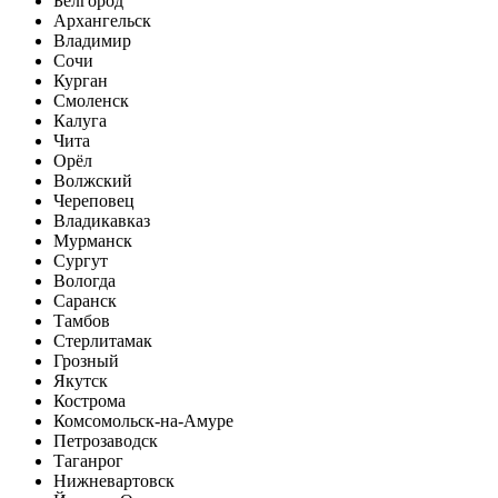
Белгород
Архангельск
Владимир
Сочи
Курган
Смоленск
Калуга
Чита
Орёл
Волжский
Череповец
Владикавказ
Мурманск
Сургут
Вологда
Саранск
Тамбов
Стерлитамак
Грозный
Якутск
Кострома
Комсомольск-на-Амуре
Петрозаводск
Таганрог
Нижневартовск