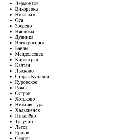
Лермонтов
Вихоревка
Никольск
Оса
Зверево
Няндома
Дудинка
Электрогорск
Бавлы
Менделеевск
Кировград
Калтан
Лысково
Старая Купавна
Куровское
Ряжск
Остров
Хотьково
Нижняя Тура
Хадыженск
Пикалёво
Тогучин
Льгов
Ершов
Сергач