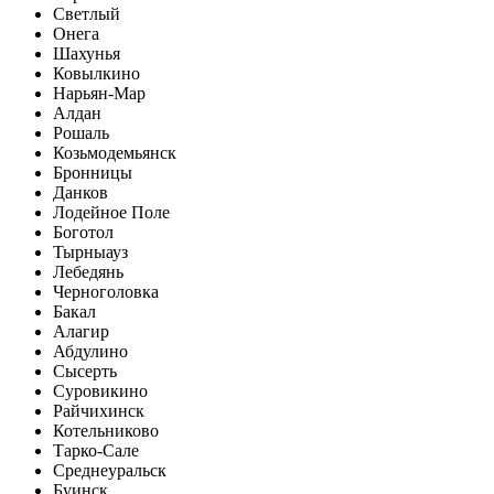
Светлый
Онега
Шахунья
Ковылкино
Нарьян-Мар
Алдан
Рошаль
Козьмодемьянск
Бронницы
Данков
Лодейное Поле
Боготол
Тырныауз
Лебедянь
Черноголовка
Бакал
Алагир
Абдулино
Сысерть
Суровикино
Райчихинск
Котельниково
Тарко-Сале
Среднеуральск
Буинск