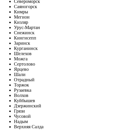
Североморск
Саяногорск
Кимры
Мегион
Кизляр
Урус-Мартан
Снежинск
Кингисепп
Заринск
Курганинск
Шелехов
Можга
Сертолово
Ярцево
Шали
Отрадный
Торжок
Рузаевка
Волхов
Куйбышев
Дзержинский
Грязи
Чусовой
Надым
Верхняя Салда