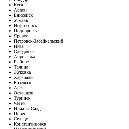
Куса
Ардон
Енисейск
Усмань
Нефтегорск
Подпорожье
Яровое
Петровск-Забайкальский
Инза
Слюдянка
Апрелевка
Рыбное
Талица
Жуковка
Харабали
Козельск
Арск
Осташков
Туринск
Чегем
Нижняя Салда
Почеп
Сельцо
Константиновск