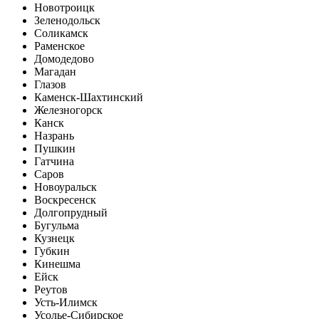
Новотроицк
Зеленодольск
Соликамск
Раменское
Домодедово
Магадан
Глазов
Каменск-Шахтинский
Железногорск
Канск
Назрань
Пушкин
Гатчина
Саров
Новоуральск
Воскресенск
Долгопрудный
Бугульма
Кузнецк
Губкин
Кинешма
Ейск
Реутов
Усть-Илимск
Усолье-Сибирское