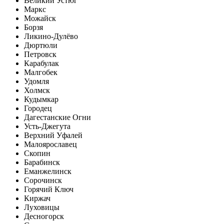
Великий Устюг
Маркс
Можайск
Борзя
Ликино-Дулёво
Дюртюли
Петровск
Карабулак
Малгобек
Удомля
Холмск
Кудымкар
Городец
Дагестанские Огни
Усть-Джегута
Верхний Уфалей
Малоярославец
Скопин
Барабинск
Еманжелинск
Сорочинск
Горячий Ключ
Киржач
Луховицы
Десногорск