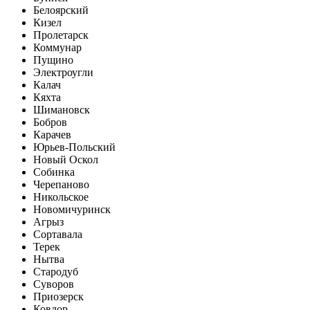
Белоярский
Кизел
Пролетарск
Коммунар
Пущино
Электроугли
Калач
Кяхта
Шимановск
Бобров
Карачев
Юрьев-Польский
Новый Оскол
Собинка
Черепаново
Никольское
Новомичуринск
Агрыз
Сортавала
Терек
Нытва
Стародуб
Суворов
Приозерск
Ковдор