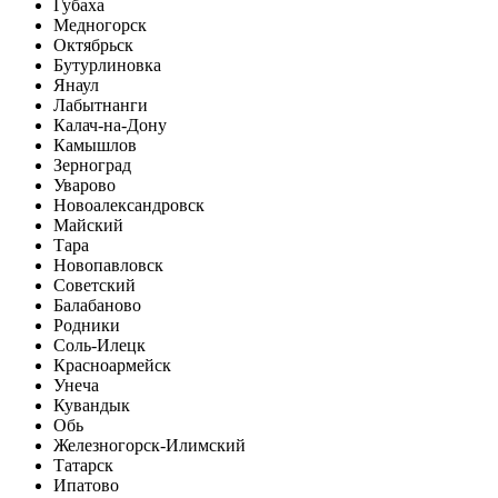
Губаха
Медногорск
Октябрьск
Бутурлиновка
Янаул
Лабытнанги
Калач-на-Дону
Камышлов
Зерноград
Уварово
Новоалександровск
Майский
Тара
Новопавловск
Советский
Балабаново
Родники
Соль-Илецк
Красноармейск
Унеча
Кувандык
Обь
Железногорск-Илимский
Татарск
Ипатово