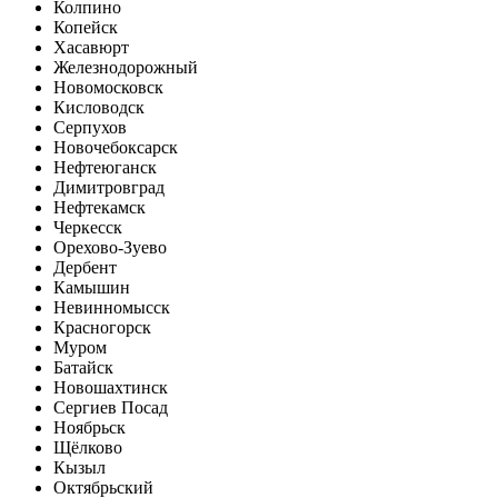
Колпино
Копейск
Хасавюрт
Железнодорожный
Новомосковск
Кисловодск
Серпухов
Новочебоксарск
Нефтеюганск
Димитровград
Нефтекамск
Черкесск
Орехово-Зуево
Дербент
Камышин
Невинномысск
Красногорск
Муром
Батайск
Новошахтинск
Сергиев Посад
Ноябрьск
Щёлково
Кызыл
Октябрьский