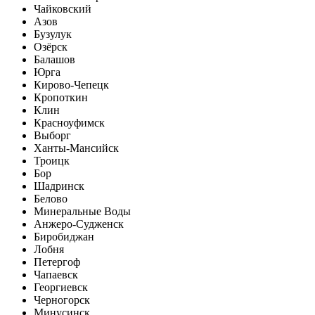
Чайковский
Азов
Бузулук
Озёрск
Балашов
Юрга
Кирово-Чепецк
Кропоткин
Клин
Красноуфимск
Выборг
Ханты-Мансийск
Троицк
Бор
Шадринск
Белово
Минеральные Воды
Анжеро-Судженск
Биробиджан
Лобня
Петергоф
Чапаевск
Георгиевск
Черногорск
Минусинск