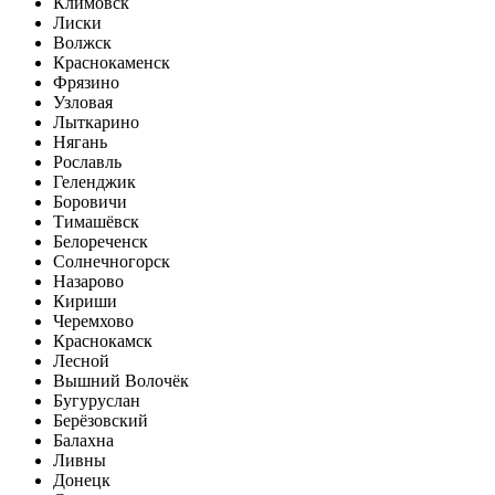
Климовск
Лиски
Волжск
Краснокаменск
Фрязино
Узловая
Лыткарино
Нягань
Рославль
Геленджик
Боровичи
Тимашёвск
Белореченск
Солнечногорск
Назарово
Кириши
Черемхово
Краснокамск
Лесной
Вышний Волочёк
Бугуруслан
Берёзовский
Балахна
Ливны
Донецк