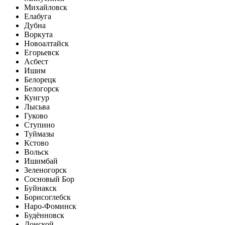
Михайловск
Елабуга
Дубна
Воркута
Новоалтайск
Егорьевск
Асбест
Ишим
Белорецк
Белогорск
Кунгур
Лысьва
Гуково
Ступино
Туймазы
Кстово
Вольск
Ишимбай
Зеленогорск
Сосновый Бор
Буйнакск
Борисоглебск
Наро-Фоминск
Будённовск
Донской