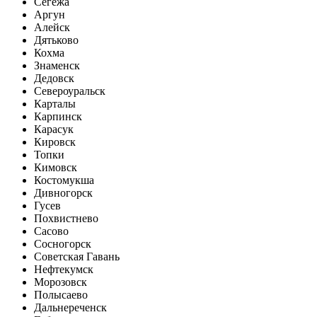
Сегежа
Аргун
Алейск
Дятьково
Кохма
Знаменск
Дедовск
Североуральск
Карталы
Карпинск
Карасук
Кировск
Топки
Кимовск
Костомукша
Дивногорск
Гусев
Похвистнево
Сасово
Сосногорск
Советская Гавань
Нефтекумск
Морозовск
Полысаево
Дальнереченск