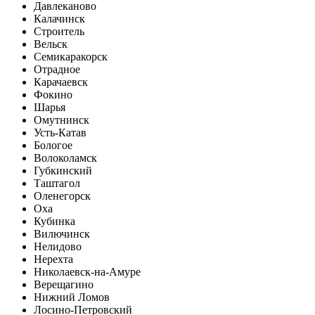
Давлеканово
Калачинск
Строитель
Вельск
Семикаракорск
Отрадное
Карачаевск
Фокино
Шарья
Омутнинск
Усть-Катав
Бологое
Волоколамск
Губкинский
Таштагол
Оленегорск
Оха
Кубинка
Вилючинск
Нелидово
Нерехта
Николаевск-на-Амуре
Верещагино
Нижний Ломов
Лосино-Петровский