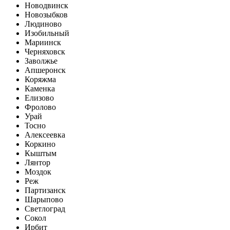
Новодвинск
Новозыбков
Людиново
Изобильный
Мариинск
Черняховск
Заволжье
Апшеронск
Коряжма
Каменка
Елизово
Фролово
Урай
Тосно
Алексеевка
Коркино
Кыштым
Лянтор
Моздок
Реж
Партизанск
Шарыпово
Светлоград
Сокол
Ирбит