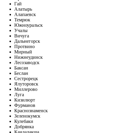
Гай
Алатырь
Алапаевск
Темрюк
Южноуральск
Учалы
Вичуга
Дальнегорск
Протвино
Мирный
Нижнеудинск
Лесозаводск
Баксан
Беслан
Сестрорецк
Ялуторовск
Миллерово
Луга
Кизилюрт
Фурманов
Краснознаменск
Зеленокумск
Кулебаки
Добрянка
Кандалакша