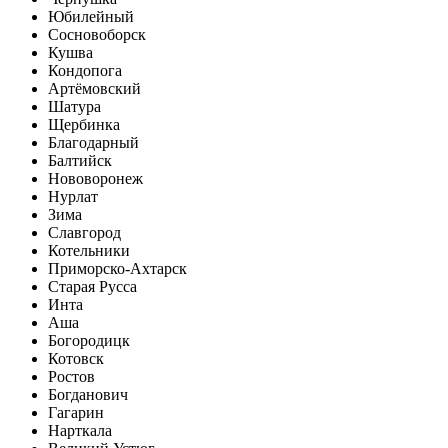
Юбилейный
Сосновоборск
Кушва
Кондопога
Артёмовский
Шатура
Щербинка
Благодарный
Балтийск
Нововоронеж
Нурлат
Зима
Славгород
Котельники
Приморско-Ахтарск
Старая Русса
Инта
Аша
Богородицк
Котовск
Ростов
Богданович
Гагарин
Нарткала