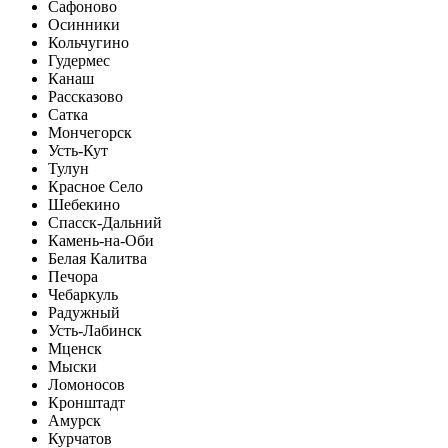
Сафоново
Осинники
Кольчугино
Гудермес
Канаш
Рассказово
Сатка
Мончегорск
Усть-Кут
Тулун
Красное Село
Шебекино
Спасск-Дальний
Камень-на-Оби
Белая Калитва
Печора
Чебаркуль
Радужный
Усть-Лабинск
Мценск
Мыски
Ломоносов
Кронштадт
Амурск
Курчатов