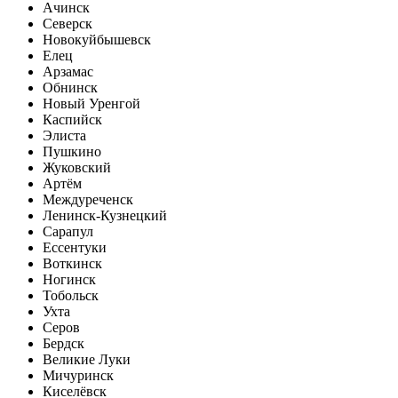
Ачинск
Северск
Новокуйбышевск
Елец
Арзамас
Обнинск
Новый Уренгой
Каспийск
Элиста
Пушкино
Жуковский
Артём
Междуреченск
Ленинск-Кузнецкий
Сарапул
Ессентуки
Воткинск
Ногинск
Тобольск
Ухта
Серов
Бердск
Великие Луки
Мичуринск
Киселёвск