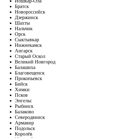
Йошкар-Ола
Братск
Новороссийск
Дзержинск
Шахты
Нальчик
Орск
Сыктывкар
Нижнекамск
Ангарск
Старый Оскол
Великий Новгород
Балашиха
Благовещенск
Прокопьевск
Бийск
Химки
Псков
Энгельс
Рыбинск
Балаково
Северодвинск
Армавир
Подольск
Королёв