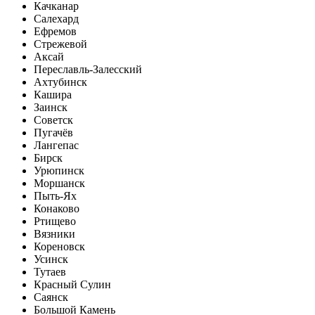
Качканар
Салехард
Ефремов
Стрежевой
Аксай
Переславль-Залесский
Ахтубинск
Кашира
Заинск
Советск
Пугачёв
Лангепас
Бирск
Урюпинск
Моршанск
Пыть-Ях
Конаково
Ртищево
Вязники
Кореновск
Усинск
Тутаев
Красный Сулин
Саянск
Большой Камень