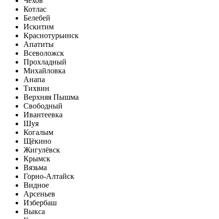
Чехов
Котлас
Белебей
Искитим
Краснотурьинск
Апатиты
Всеволожск
Прохладный
Михайловка
Анапа
Тихвин
Верхняя Пышма
Свободный
Ивантеевка
Шуя
Когалым
Щёкино
Жигулёвск
Крымск
Вязьма
Горно-Алтайск
Видное
Арсеньев
Избербаш
Выкса