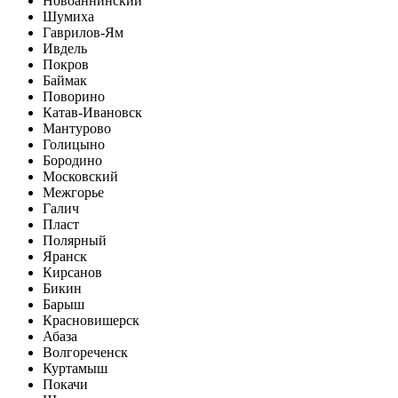
Новоаннинский
Шумиха
Гаврилов-Ям
Ивдель
Покров
Баймак
Поворино
Катав-Ивановск
Мантурово
Голицыно
Бородино
Московский
Межгорье
Галич
Пласт
Полярный
Яранск
Кирсанов
Бикин
Барыш
Красновишерск
Абаза
Волгореченск
Куртамыш
Покачи