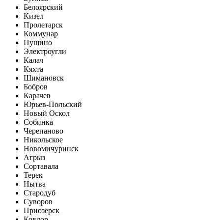
Белоярский
Кизел
Пролетарск
Коммунар
Пущино
Электроугли
Калач
Кяхта
Шимановск
Бобров
Карачев
Юрьев-Польский
Новый Оскол
Собинка
Черепаново
Никольское
Новомичуринск
Агрыз
Сортавала
Терек
Нытва
Стародуб
Суворов
Приозерск
Ковдор