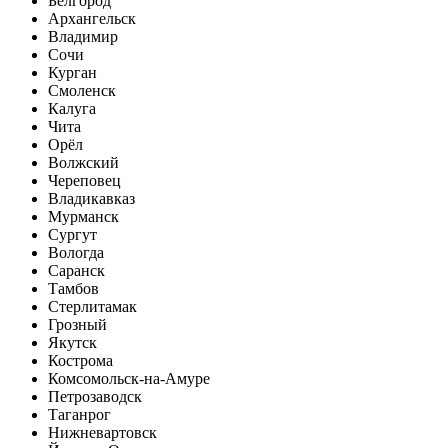
Белгород
Архангельск
Владимир
Сочи
Курган
Смоленск
Калуга
Чита
Орёл
Волжский
Череповец
Владикавказ
Мурманск
Сургут
Вологда
Саранск
Тамбов
Стерлитамак
Грозный
Якутск
Кострома
Комсомольск-на-Амуре
Петрозаводск
Таганрог
Нижневартовск