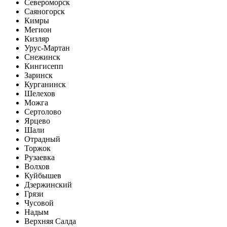
Североморск
Саяногорск
Кимры
Мегион
Кизляр
Урус-Мартан
Снежинск
Кингисепп
Заринск
Курганинск
Шелехов
Можга
Сертолово
Ярцево
Шали
Отрадный
Торжок
Рузаевка
Волхов
Куйбышев
Дзержинский
Грязи
Чусовой
Надым
Верхняя Салда