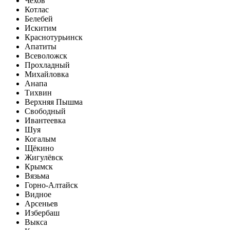
Чехов
Котлас
Белебей
Искитим
Краснотурьинск
Апатиты
Всеволожск
Прохладный
Михайловка
Анапа
Тихвин
Верхняя Пышма
Свободный
Ивантеевка
Шуя
Когалым
Щёкино
Жигулёвск
Крымск
Вязьма
Горно-Алтайск
Видное
Арсеньев
Избербаш
Выкса