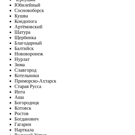
Юбилейный
Сосновоборск
Кушва
Кондопога
Артёмовский
Шатура
Щербинка
Благодарный
Балтийск
Нововоронеж
Нурлат
Зима
Славгород
Котельники
Приморско-Ахтарск
Старая Русса
Инта
Аша
Богородицк
Котовск
Ростов
Богданович
Гагарин
Нарткала