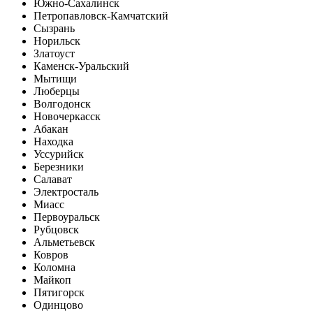
Южно-Сахалинск
Петропавловск-Камчатский
Сызрань
Норильск
Златоуст
Каменск-Уральский
Мытищи
Люберцы
Волгодонск
Новочеркасск
Абакан
Находка
Уссурийск
Березники
Салават
Электросталь
Миасс
Первоуральск
Рубцовск
Альметьевск
Ковров
Коломна
Майкоп
Пятигорск
Одинцово