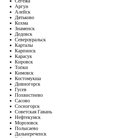
Сегежа
Аргун
Алейск
Дятьково
Кохма
Знаменск
Дедовск
Североуральск
Карталы
Карпинск
Карасук
Кировск
Топки
Кимовск
Костомукша
Дивногорск
Гусев
Похвистнево
Сасово
Сосногорск
Советская Гавань
Нефтекумск
Морозовск
Полысаево
Дальнереченск