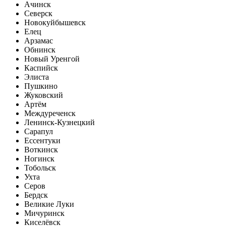
Ачинск
Северск
Новокуйбышевск
Елец
Арзамас
Обнинск
Новый Уренгой
Каспийск
Элиста
Пушкино
Жуковский
Артём
Междуреченск
Ленинск-Кузнецкий
Сарапул
Ессентуки
Воткинск
Ногинск
Тобольск
Ухта
Серов
Бердск
Великие Луки
Мичуринск
Киселёвск