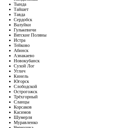
Тында
Тайшет
Тавда
Сердобск
Валуйки
Гулькевичи
Вятские Поляны
Истра
Тейково
Абинск
Азнакаево
Новокубанск
Сухой Лог
Углич
Кинель
Югорск
Слободской
Острогожск
Трёхгорный
Сланцы
Корсаков
Касимов
Шумерля
Муравленко
Чернушка