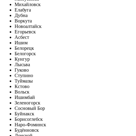
Михайловск
Елабуга
Дубна
Воркута
Новоалтайск
Егорьевск
Асбест
Ишим
Белорецк
Белогорск
Кунгур
Лысьва
Гуково
Ступино
Туймазы
Кстово
Вольск
Ишимбай
Зеленогорск
Сосновый Бор
Буйнакск
Борисоглебск
Наро-Фоминск
Будённовск
Донской