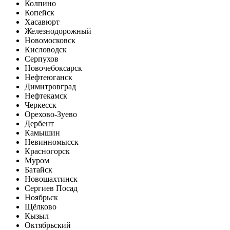
Колпино
Копейск
Хасавюрт
Железнодорожный
Новомосковск
Кисловодск
Серпухов
Новочебоксарск
Нефтеюганск
Димитровград
Нефтекамск
Черкесск
Орехово-Зуево
Дербент
Камышин
Невинномысск
Красногорск
Муром
Батайск
Новошахтинск
Сергиев Посад
Ноябрьск
Щёлково
Кызыл
Октябрьский