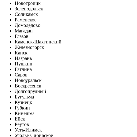
Новотроицк
Зеленодольск
Соликамск
Раменское
Домодедово
Магадан
Глазов
Каменск-Шахтинский
Железногорск
Канск
Назрань
Пушкин
Гатчина
Саров
Новоуральск
Воскресенск
Долгопрудный
Бугульма
Кузнецк
Губкин
Кинешма
Ейск
Реутов
Усть-Илимск
Усолье-Сибирское