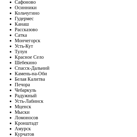
Сафоново
Осинники
Кольчугино
Гудермес
Канаш
Рассказово
Сатка
Мончегорск
Усть-Кут
Тулун
Красное Село
Шебекино
Спасск-Дальний
Камень-на-Оби
Белая Калитва
Печора
Чебаркуль
Радужный
Усть-Лабинск
Мценск
Мыски
Ломоносов
Кронштадт
Амурск
Курчатов