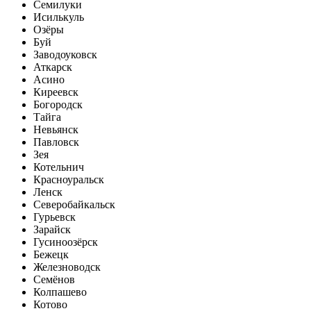
Семилуки
Исилькуль
Озёры
Буй
Заводоуковск
Аткарск
Асино
Киреевск
Богородск
Тайга
Невьянск
Павловск
Зея
Котельнич
Красноуральск
Ленск
Северобайкальск
Гурьевск
Зарайск
Гусиноозёрск
Бежецк
Железноводск
Семёнов
Колпашево
Котово