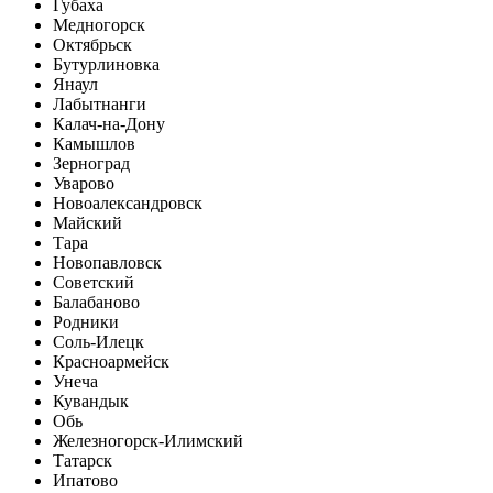
Губаха
Медногорск
Октябрьск
Бутурлиновка
Янаул
Лабытнанги
Калач-на-Дону
Камышлов
Зерноград
Уварово
Новоалександровск
Майский
Тара
Новопавловск
Советский
Балабаново
Родники
Соль-Илецк
Красноармейск
Унеча
Кувандык
Обь
Железногорск-Илимский
Татарск
Ипатово