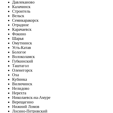
Давлеканово
Калачинск
Строитель
Вельск
Семикаракорск
Отрадное
Карачаевск
Фокино
Шарья
Омутнинск
Усть-Катав
Бологое
Волоколамск
Губкинский
Таштагол
Оленегорск
Оха
Кубинка
Вилючинск
Нелидово
Нерехта
Николаевск-на-Амуре
Верещагино
Нижний Ломов
Лосино-Петровский