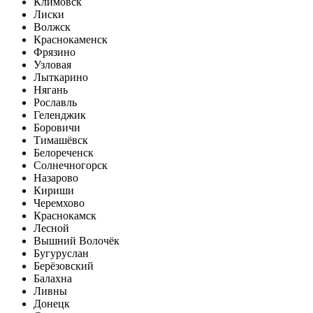
Климовск
Лиски
Волжск
Краснокаменск
Фрязино
Узловая
Лыткарино
Нягань
Рославль
Геленджик
Боровичи
Тимашёвск
Белореченск
Солнечногорск
Назарово
Кириши
Черемхово
Краснокамск
Лесной
Вышний Волочёк
Бугуруслан
Берёзовский
Балахна
Ливны
Донецк