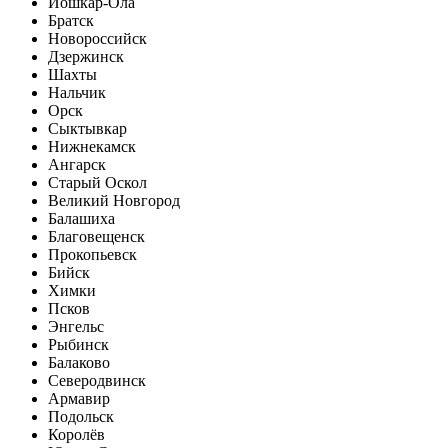
Йошкар-Ола
Братск
Новороссийск
Дзержинск
Шахты
Нальчик
Орск
Сыктывкар
Нижнекамск
Ангарск
Старый Оскол
Великий Новгород
Балашиха
Благовещенск
Прокопьевск
Бийск
Химки
Псков
Энгельс
Рыбинск
Балаково
Северодвинск
Армавир
Подольск
Королёв