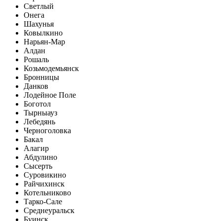
Светлый
Онега
Шахунья
Ковылкино
Нарьян-Мар
Алдан
Рошаль
Козьмодемьянск
Бронницы
Данков
Лодейное Поле
Боготол
Тырныауз
Лебедянь
Черноголовка
Бакал
Алагир
Абдулино
Сысерть
Суровикино
Райчихинск
Котельниково
Тарко-Сале
Среднеуральск
Буинск