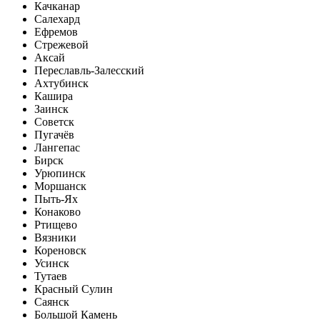
Качканар
Салехард
Ефремов
Стрежевой
Аксай
Переславль-Залесский
Ахтубинск
Кашира
Заинск
Советск
Пугачёв
Лангепас
Бирск
Урюпинск
Моршанск
Пыть-Ях
Конаково
Ртищево
Вязники
Кореновск
Усинск
Тутаев
Красный Сулин
Саянск
Большой Камень