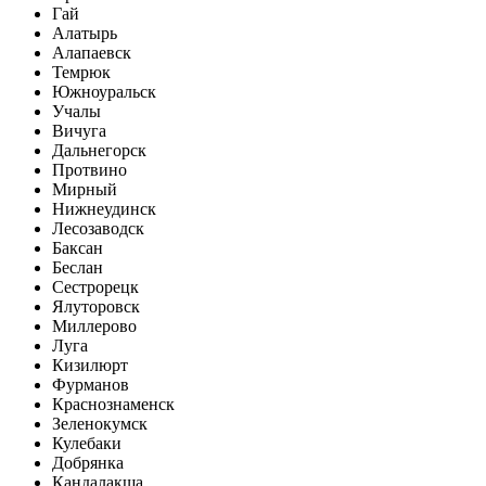
Гай
Алатырь
Алапаевск
Темрюк
Южноуральск
Учалы
Вичуга
Дальнегорск
Протвино
Мирный
Нижнеудинск
Лесозаводск
Баксан
Беслан
Сестрорецк
Ялуторовск
Миллерово
Луга
Кизилюрт
Фурманов
Краснознаменск
Зеленокумск
Кулебаки
Добрянка
Кандалакша