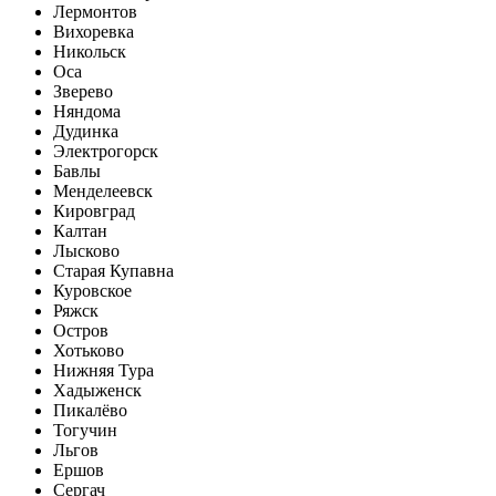
Лермонтов
Вихоревка
Никольск
Оса
Зверево
Няндома
Дудинка
Электрогорск
Бавлы
Менделеевск
Кировград
Калтан
Лысково
Старая Купавна
Куровское
Ряжск
Остров
Хотьково
Нижняя Тура
Хадыженск
Пикалёво
Тогучин
Льгов
Ершов
Сергач