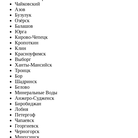
Чайковский
Азов
Бузулук
Озёрск
Балашов
Юрга
Кирово-Чепецк
Кропоткин
Клин
Красноуфимск
Выборг
Ханты-Мансийск
Троицк
Бор
Шадринск
Белово
Минеральные Воды
Анжеро-Судженск
Биробиджан
Лобня
Петергоф
Чапаевск
Георгиевск
Черногорск
Минусинск