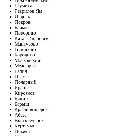
Новоаннинский
Шумиха
Гаврилов-Ям
Ивдель
Покров
Баймак
Поворино
Катав-Ивановск
Мантурово
Голицыно
Бородино
Московский
Межгорье
Галич
Пласт
Полярный
Яранск
Кирсанов
Бикин
Барыш
Красновишерск
Абаза
Волгореченск
Куртамыш
Покачи