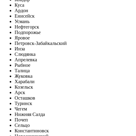
Куса
Ардон
Енисейск
Усмань
Нефтегорск
Подпорожье
Яровое
Петровск-Забайкальский
Инза
Слюдянка
Апрелевка
Рыбное
Талица
Жуковка
Харабали
Козельск
Арск
Осташков
Туринск
Чегем
Нижняя Салда
Почеп
Сельцо
Константиновск