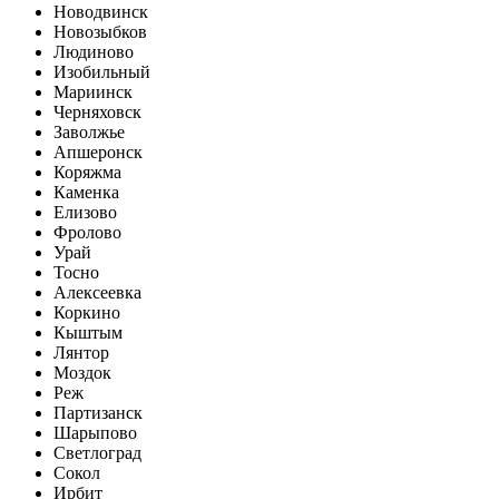
Новодвинск
Новозыбков
Людиново
Изобильный
Мариинск
Черняховск
Заволжье
Апшеронск
Коряжма
Каменка
Елизово
Фролово
Урай
Тосно
Алексеевка
Коркино
Кыштым
Лянтор
Моздок
Реж
Партизанск
Шарыпово
Светлоград
Сокол
Ирбит