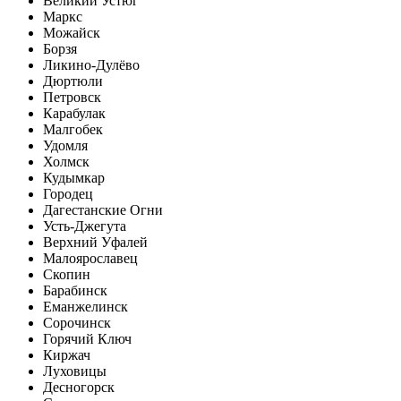
Великий Устюг
Маркс
Можайск
Борзя
Ликино-Дулёво
Дюртюли
Петровск
Карабулак
Малгобек
Удомля
Холмск
Кудымкар
Городец
Дагестанские Огни
Усть-Джегута
Верхний Уфалей
Малоярославец
Скопин
Барабинск
Еманжелинск
Сорочинск
Горячий Ключ
Киржач
Луховицы
Десногорск