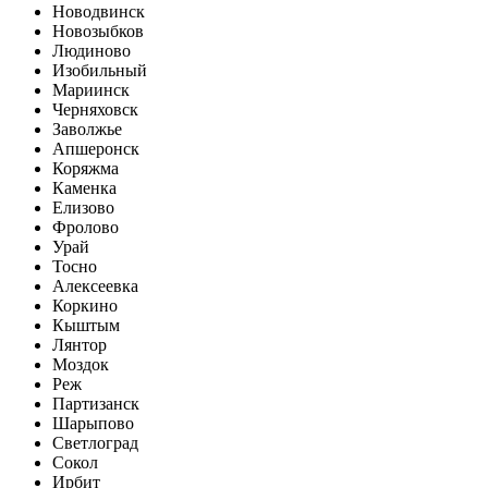
Новодвинск
Новозыбков
Людиново
Изобильный
Мариинск
Черняховск
Заволжье
Апшеронск
Коряжма
Каменка
Елизово
Фролово
Урай
Тосно
Алексеевка
Коркино
Кыштым
Лянтор
Моздок
Реж
Партизанск
Шарыпово
Светлоград
Сокол
Ирбит