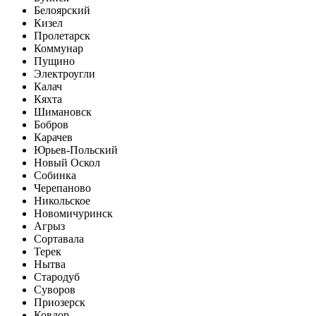
Белоярский
Кизел
Пролетарск
Коммунар
Пущино
Электроугли
Калач
Кяхта
Шимановск
Бобров
Карачев
Юрьев-Польский
Новый Оскол
Собинка
Черепаново
Никольское
Новомичуринск
Агрыз
Сортавала
Терек
Нытва
Стародуб
Суворов
Приозерск
Ковдор