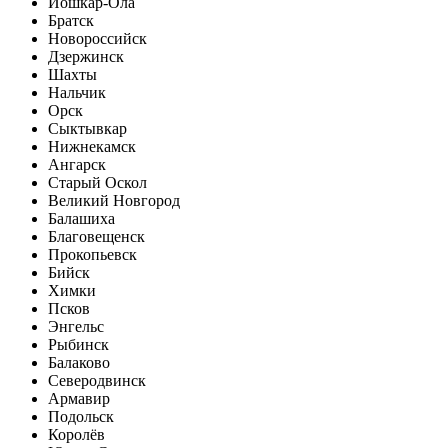
Йошкар-Ола
Братск
Новороссийск
Дзержинск
Шахты
Нальчик
Орск
Сыктывкар
Нижнекамск
Ангарск
Старый Оскол
Великий Новгород
Балашиха
Благовещенск
Прокопьевск
Бийск
Химки
Псков
Энгельс
Рыбинск
Балаково
Северодвинск
Армавир
Подольск
Королёв