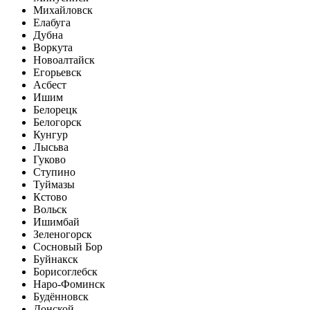
Михайловск
Елабуга
Дубна
Воркута
Новоалтайск
Егорьевск
Асбест
Ишим
Белорецк
Белогорск
Кунгур
Лысьва
Гуково
Ступино
Туймазы
Кстово
Вольск
Ишимбай
Зеленогорск
Сосновый Бор
Буйнакск
Борисоглебск
Наро-Фоминск
Будённовск
Донской