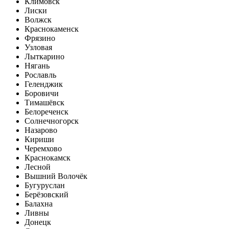
Климовск
Лиски
Волжск
Краснокаменск
Фрязино
Узловая
Лыткарино
Нягань
Рославль
Геленджик
Боровичи
Тимашёвск
Белореченск
Солнечногорск
Назарово
Кириши
Черемхово
Краснокамск
Лесной
Вышний Волочёк
Бугуруслан
Берёзовский
Балахна
Ливны
Донецк