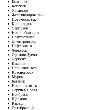
Колпино
Копейск
Хасавюрт
Железнодорожный
Новомосковск
Кисловодск
Серпухов
Новочебоксарск
Нефтеюганск
Димитровград
Нефтекамск
Черкесск
Орехово-Зуево
Дербент
Камышин
Невинномысск
Красногорск
Муром
Батайск
Новошахтинск
Сергиев Посад
Ноябрьск
Щёлково
Кызыл
Октябрьский