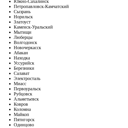
Южно-Сахалинск
Петропавловск-Камчатский
Сызрань
Норильск
Златоуст
Каменск-Уральский
Мытищи
Люберцы
Волгодонск
Новочеркасск
Абакан
Находка
Уссурийск
Березники
Салават
Электросталь
Миасс
Первоуральск
Рубцовск
Альметьевск
Ковров
Коломна
Майкоп
Пятигорск
Одинцово