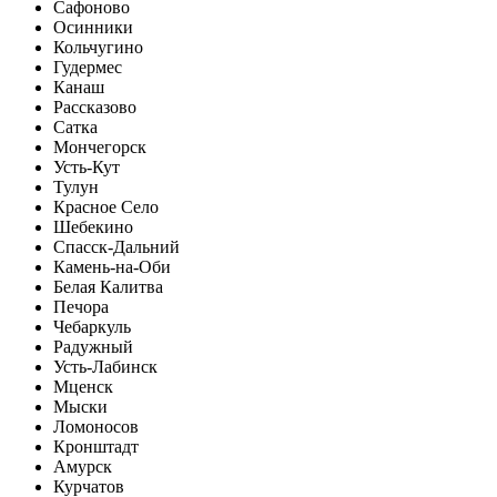
Сафоново
Осинники
Кольчугино
Гудермес
Канаш
Рассказово
Сатка
Мончегорск
Усть-Кут
Тулун
Красное Село
Шебекино
Спасск-Дальний
Камень-на-Оби
Белая Калитва
Печора
Чебаркуль
Радужный
Усть-Лабинск
Мценск
Мыски
Ломоносов
Кронштадт
Амурск
Курчатов