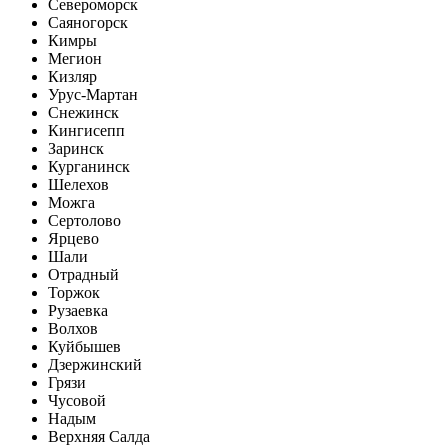
Североморск
Саяногорск
Кимры
Мегион
Кизляр
Урус-Мартан
Снежинск
Кингисепп
Заринск
Курганинск
Шелехов
Можга
Сертолово
Ярцево
Шали
Отрадный
Торжок
Рузаевка
Волхов
Куйбышев
Дзержинский
Грязи
Чусовой
Надым
Верхняя Салда