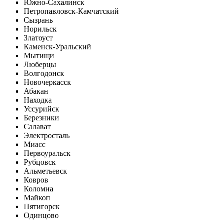
Южно-Сахалинск
Петропавловск-Камчатский
Сызрань
Норильск
Златоуст
Каменск-Уральский
Мытищи
Люберцы
Волгодонск
Новочеркасск
Абакан
Находка
Уссурийск
Березники
Салават
Электросталь
Миасс
Первоуральск
Рубцовск
Альметьевск
Ковров
Коломна
Майкоп
Пятигорск
Одинцово