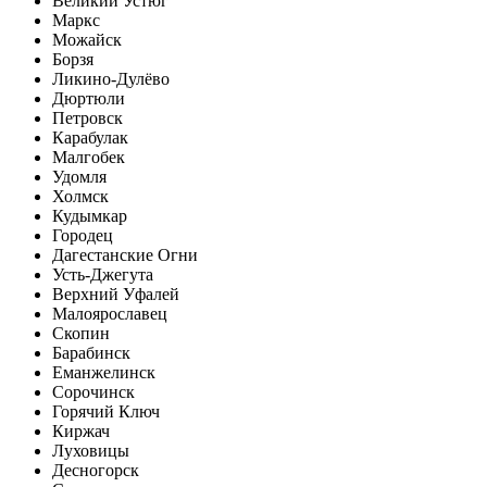
Великий Устюг
Маркс
Можайск
Борзя
Ликино-Дулёво
Дюртюли
Петровск
Карабулак
Малгобек
Удомля
Холмск
Кудымкар
Городец
Дагестанские Огни
Усть-Джегута
Верхний Уфалей
Малоярославец
Скопин
Барабинск
Еманжелинск
Сорочинск
Горячий Ключ
Киржач
Луховицы
Десногорск