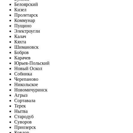
Белоярский
Кизел
Пролетарск
Коммунар
Пущино
Электроугли
Калач
Кяхта
Шимановск
Бобров
Карачев
Юрьев-Польский
Новый Оскол
Собинка
Черепаново
Никольское
Новомичуринск
Агрыз
Сортавала
Терек
Нытва
Стародуб
Суворов
Приозерск
Ковдор