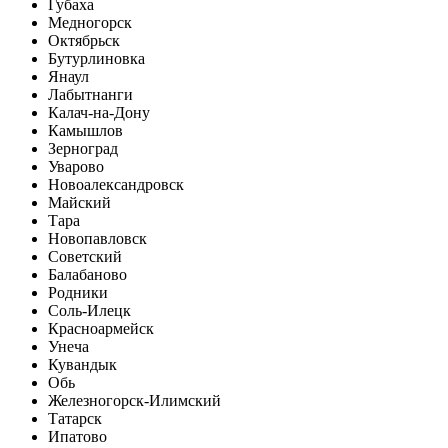
Губаха
Медногорск
Октябрьск
Бутурлиновка
Янаул
Лабытнанги
Калач-на-Дону
Камышлов
Зерноград
Уварово
Новоалександровск
Майский
Тара
Новопавловск
Советский
Балабаново
Родники
Соль-Илецк
Красноармейск
Унеча
Кувандык
Обь
Железногорск-Илимский
Татарск
Ипатово