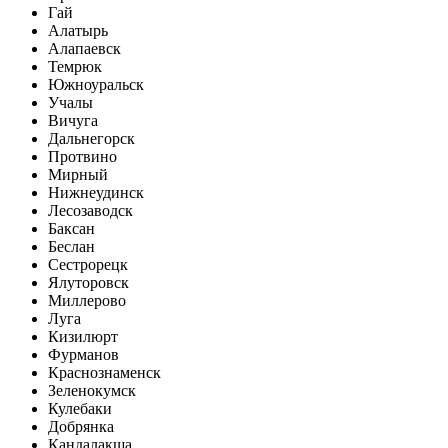
Гай
Алатырь
Алапаевск
Темрюк
Южноуральск
Учалы
Вичуга
Дальнегорск
Протвино
Мирный
Нижнеудинск
Лесозаводск
Баксан
Беслан
Сестрорецк
Ялуторовск
Миллерово
Луга
Кизилюрт
Фурманов
Краснознаменск
Зеленокумск
Кулебаки
Добрянка
Кандалакша