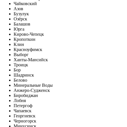
Чайковский
Азов
Бузулук
Озёрск
Балашов
Юрга
Кирово-Чепецк
Кропоткин
Клин
Красноуфимск
Выборг
Ханты-Мансийск
Троицк
Бор
Шадринск
Белово
Минеральные Воды
Анжеро-Судженск
Биробиджан
Лобня
Петергоф
Чапаевск
Георгиевск
Черногорск
Минусинск