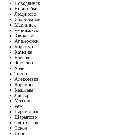
Новодвинск
Новозыбков
Людиново
Изобильный
Мариинск
Черняховск
Заволжье
Апшеронск
Коряжма
Каменка
Елизово
Фролово
Урай
Тосно
Алексеевка
Коркино
Кыштым
Лянтор
Моздок
Реж
Партизанск
Шарыпово
Светлоград
Сокол
Ирбит