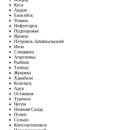
Куса
Ардон
Енисейск
Усмань
Нефтегорск
Подпорожье
Яровое
Петровск-Забайкальский
Инза
Слюдянка
Апрелевка
Рыбное
Талица
Жуковка
Харабали
Козельск
Арск
Осташков
Туринск
Чегем
Нижняя Салда
Почеп
Сельцо
Константиновск