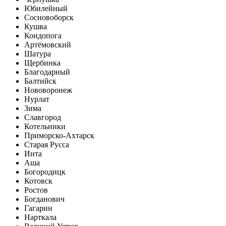
Юбилейный
Сосновоборск
Кушва
Кондопога
Артёмовский
Шатура
Щербинка
Благодарный
Балтийск
Нововоронеж
Нурлат
Зима
Славгород
Котельники
Приморско-Ахтарск
Старая Русса
Инта
Аша
Богородицк
Котовск
Ростов
Богданович
Гагарин
Нарткала