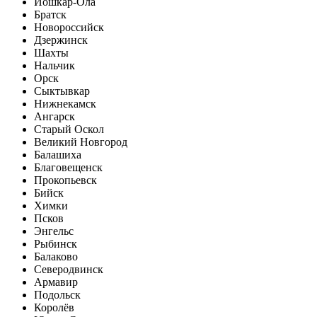
Йошкар-Ола
Братск
Новороссийск
Дзержинск
Шахты
Нальчик
Орск
Сыктывкар
Нижнекамск
Ангарск
Старый Оскол
Великий Новгород
Балашиха
Благовещенск
Прокопьевск
Бийск
Химки
Псков
Энгельс
Рыбинск
Балаково
Северодвинск
Армавир
Подольск
Королёв