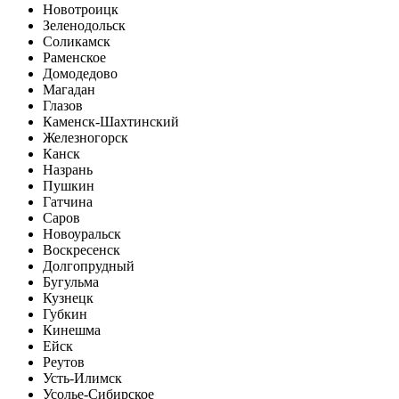
Новотроицк
Зеленодольск
Соликамск
Раменское
Домодедово
Магадан
Глазов
Каменск-Шахтинский
Железногорск
Канск
Назрань
Пушкин
Гатчина
Саров
Новоуральск
Воскресенск
Долгопрудный
Бугульма
Кузнецк
Губкин
Кинешма
Ейск
Реутов
Усть-Илимск
Усолье-Сибирское