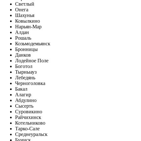
Светлый
Онега
Шахунья
Ковылкино
Нарьян-Мар
Алдан
Рошаль
Козьмодемьянск
Бронницы
Данков
Лодейное Поле
Боготол
Тырныауз
Лебедянь
Черноголовка
Бакал
Алагир
Абдулино
Сысерть
Суровикино
Райчихинск
Котельниково
Тарко-Сале
Среднеуральск
Буинск