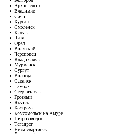
Белгород
Архангельск
Владимир
Сочи
Курган
Смоленск
Калуга
Чита
Орёл
Волжский
Череповец
Владикавказ
Мурманск
Сургут
Вологда
Саранск
Тамбов
Стерлитамак
Грозный
Якутск
Кострома
Комсомольск-на-Амуре
Петрозаводск
Таганрог
Нижневартовск