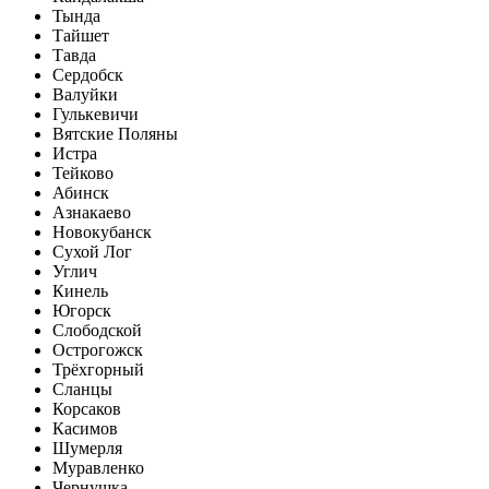
Тында
Тайшет
Тавда
Сердобск
Валуйки
Гулькевичи
Вятские Поляны
Истра
Тейково
Абинск
Азнакаево
Новокубанск
Сухой Лог
Углич
Кинель
Югорск
Слободской
Острогожск
Трёхгорный
Сланцы
Корсаков
Касимов
Шумерля
Муравленко
Чернушка