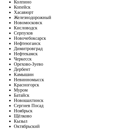
Колпино
Копейск
Хасавюрт
Железнодорожный
Новомосковск
Кисловодск
Серпухов
Новочебоксарск
Нефтеюганск
Димитровград
Нефтекамск
Черкесск
Орехово-Зуево
Дербент
Камышин
Невинномысск
Красногорск
Муром
Батайск
Новошахтинск
Сергиев Посад
Ноябрьск
Щёлково
Кызыл
Октябрьский