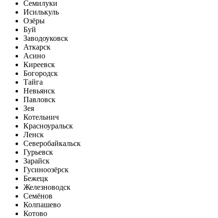
Семилуки
Исилькуль
Озёры
Буй
Заводоуковск
Аткарск
Асино
Киреевск
Богородск
Тайга
Невьянск
Павловск
Зея
Котельнич
Красноуральск
Ленск
Северобайкальск
Гурьевск
Зарайск
Гусиноозёрск
Бежецк
Железноводск
Семёнов
Колпашево
Котово