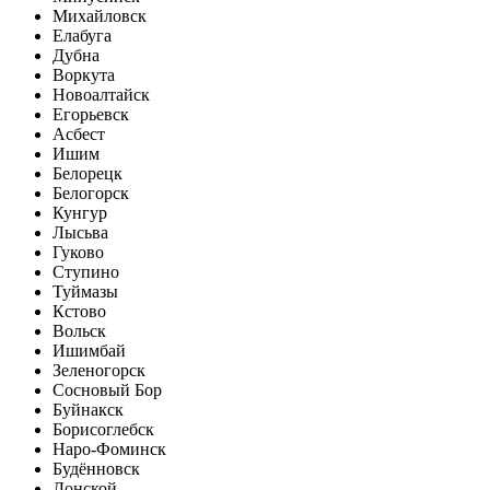
Михайловск
Елабуга
Дубна
Воркута
Новоалтайск
Егорьевск
Асбест
Ишим
Белорецк
Белогорск
Кунгур
Лысьва
Гуково
Ступино
Туймазы
Кстово
Вольск
Ишимбай
Зеленогорск
Сосновый Бор
Буйнакск
Борисоглебск
Наро-Фоминск
Будённовск
Донской