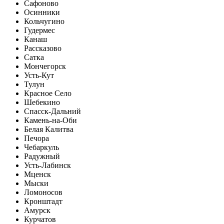
Сафоново
Осинники
Кольчугино
Гудермес
Канаш
Рассказово
Сатка
Мончегорск
Усть-Кут
Тулун
Красное Село
Шебекино
Спасск-Дальний
Камень-на-Оби
Белая Калитва
Печора
Чебаркуль
Радужный
Усть-Лабинск
Мценск
Мыски
Ломоносов
Кронштадт
Амурск
Курчатов