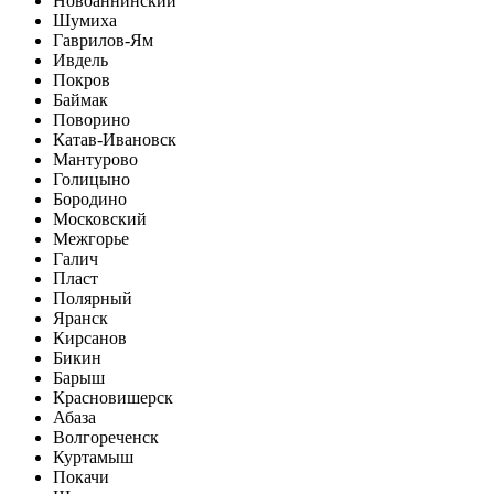
Новоаннинский
Шумиха
Гаврилов-Ям
Ивдель
Покров
Баймак
Поворино
Катав-Ивановск
Мантурово
Голицыно
Бородино
Московский
Межгорье
Галич
Пласт
Полярный
Яранск
Кирсанов
Бикин
Барыш
Красновишерск
Абаза
Волгореченск
Куртамыш
Покачи