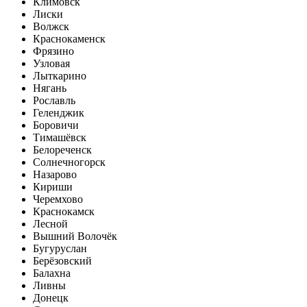
Климовск
Лиски
Волжск
Краснокаменск
Фрязино
Узловая
Лыткарино
Нягань
Рославль
Геленджик
Боровичи
Тимашёвск
Белореченск
Солнечногорск
Назарово
Кириши
Черемхово
Краснокамск
Лесной
Вышний Волочёк
Бугуруслан
Берёзовский
Балахна
Ливны
Донецк