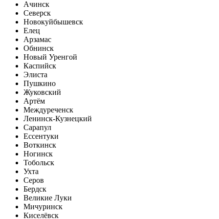
Ачинск
Северск
Новокуйбышевск
Елец
Арзамас
Обнинск
Новый Уренгой
Каспийск
Элиста
Пушкино
Жуковский
Артём
Междуреченск
Ленинск-Кузнецкий
Сарапул
Ессентуки
Воткинск
Ногинск
Тобольск
Ухта
Серов
Бердск
Великие Луки
Мичуринск
Киселёвск