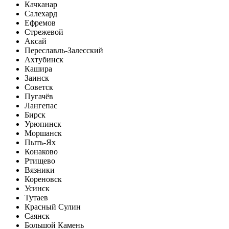
Качканар
Салехард
Ефремов
Стрежевой
Аксай
Переславль-Залесский
Ахтубинск
Кашира
Заинск
Советск
Пугачёв
Лангепас
Бирск
Урюпинск
Моршанск
Пыть-Ях
Конаково
Ртищево
Вязники
Кореновск
Усинск
Тутаев
Красный Сулин
Саянск
Большой Камень