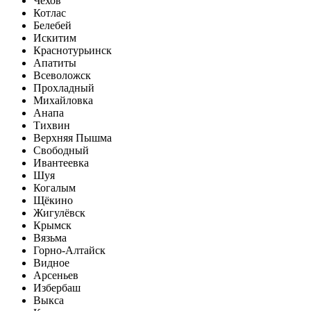
Чехов
Котлас
Белебей
Искитим
Краснотурьинск
Апатиты
Всеволожск
Прохладный
Михайловка
Анапа
Тихвин
Верхняя Пышма
Свободный
Ивантеевка
Шуя
Когалым
Щёкино
Жигулёвск
Крымск
Вязьма
Горно-Алтайск
Видное
Арсеньев
Избербаш
Выкса