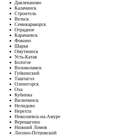
Давлеканово
Калачинск
Строитель
Вельск
Семикаракорск
Отрадное
Карачаевск
Фокино
Шарья
Омутнинск
Усть-Катав
Бологое
Волоколамск
Губкинский
Таштагол
Оленегорск
Оха
Кубинка
Вилючинск
Нелидово
Нерехта
Николаевск-на-Амуре
Верещагино
Нижний Ломов
Лосино-Петровский