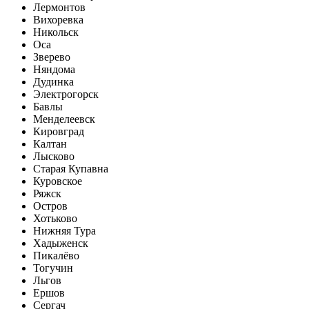
Лермонтов
Вихоревка
Никольск
Оса
Зверево
Няндома
Дудинка
Электрогорск
Бавлы
Менделеевск
Кировград
Калтан
Лысково
Старая Купавна
Куровское
Ряжск
Остров
Хотьково
Нижняя Тура
Хадыженск
Пикалёво
Тогучин
Льгов
Ершов
Сергач