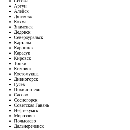
Сегежа
Аргун
Алейск
Дятьково
Кохма
Знаменск
Дедовск
Североуральск
Карталы
Карпинск
Карасук
Кировск
Топки
Кимовск
Костомукша
Дивногорск
Гусев
Похвистнево
Сасово
Сосногорск
Советская Гавань
Нефтекумск
Морозовск
Полысаево
Дальнереченск