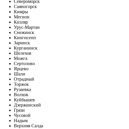
Североморск
Саяногорск
Кимры
Мегион
Кизляр
Урус-Мартан
Снежинск
Кингисепп
Заринск
Курганинск
Шелехов
Можга
Сертолово
Ярцево
Шали
Отрадный
Торжок
Рузаевка
Волхов
Куйбышев
Дзержинский
Грязи
Чусовой
Надым
Верхняя Салда