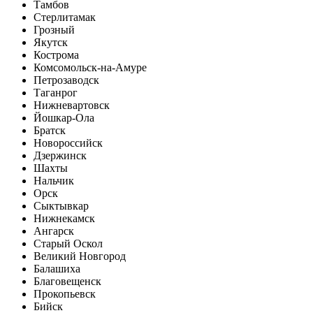
Тамбов
Стерлитамак
Грозный
Якутск
Кострома
Комсомольск-на-Амуре
Петрозаводск
Таганрог
Нижневартовск
Йошкар-Ола
Братск
Новороссийск
Дзержинск
Шахты
Нальчик
Орск
Сыктывкар
Нижнекамск
Ангарск
Старый Оскол
Великий Новгород
Балашиха
Благовещенск
Прокопьевск
Бийск