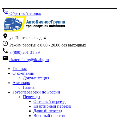
settings_phone
Обратный звонок
place
ул. Центральная д. 4
access_time
Режим работы: с 8.00 - 20.00 без выходных
phone
8 (800) 201-31-39
email
ekaterinburg@tk-abg.ru
Главная
О компании
Документация
Автопарк
Газель
Грузоперевозки по России
Переезды
Офисный переезд
Квартирный переезд
Дачный переезд
Военный переезд