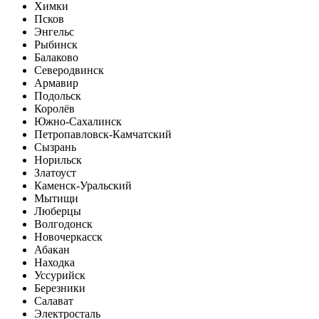
Химки
Псков
Энгельс
Рыбинск
Балаково
Северодвинск
Армавир
Подольск
Королёв
Южно-Сахалинск
Петропавловск-Камчатский
Сызрань
Норильск
Златоуст
Каменск-Уральский
Мытищи
Люберцы
Волгодонск
Новочеркасск
Абакан
Находка
Уссурийск
Березники
Салават
Электросталь