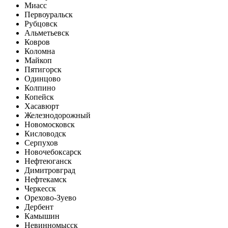
Миасс
Первоуральск
Рубцовск
Альметьевск
Ковров
Коломна
Майкоп
Пятигорск
Одинцово
Колпино
Копейск
Хасавюрт
Железнодорожный
Новомосковск
Кисловодск
Серпухов
Новочебоксарск
Нефтеюганск
Димитровград
Нефтекамск
Черкесск
Орехово-Зуево
Дербент
Камышин
Невинномысск