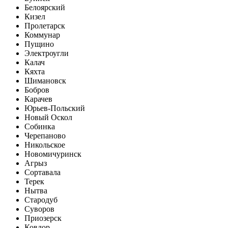
Белоярский
Кизел
Пролетарск
Коммунар
Пущино
Электроугли
Калач
Кяхта
Шимановск
Бобров
Карачев
Юрьев-Польский
Новый Оскол
Собинка
Черепаново
Никольское
Новомичуринск
Агрыз
Сортавала
Терек
Нытва
Стародуб
Суворов
Приозерск
Ковдор