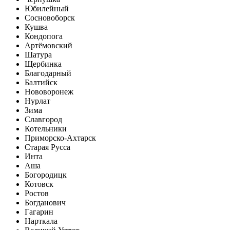
Юбилейный
Сосновоборск
Кушва
Кондопога
Артёмовский
Шатура
Щербинка
Благодарный
Балтийск
Нововоронеж
Нурлат
Зима
Славгород
Котельники
Приморско-Ахтарск
Старая Русса
Инта
Аша
Богородицк
Котовск
Ростов
Богданович
Гагарин
Нарткала