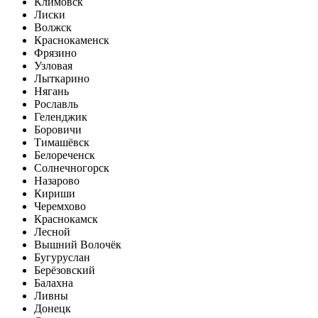
Климовск
Лиски
Волжск
Краснокаменск
Фрязино
Узловая
Лыткарино
Нягань
Рославль
Геленджик
Боровичи
Тимашёвск
Белореченск
Солнечногорск
Назарово
Кириши
Черемхово
Краснокамск
Лесной
Вышний Волочёк
Бугуруслан
Берёзовский
Балахна
Ливны
Донецк