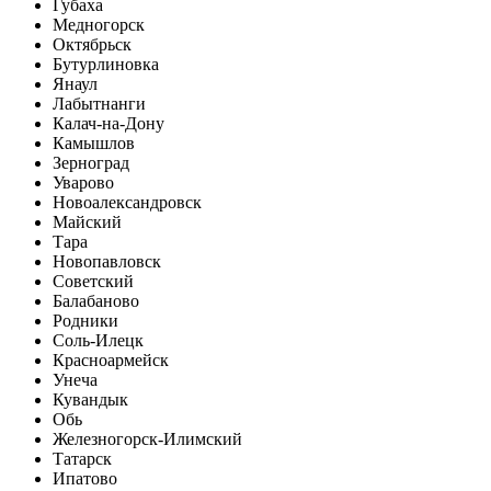
Губаха
Медногорск
Октябрьск
Бутурлиновка
Янаул
Лабытнанги
Калач-на-Дону
Камышлов
Зерноград
Уварово
Новоалександровск
Майский
Тара
Новопавловск
Советский
Балабаново
Родники
Соль-Илецк
Красноармейск
Унеча
Кувандык
Обь
Железногорск-Илимский
Татарск
Ипатово