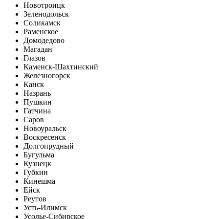
Новотроицк
Зеленодольск
Соликамск
Раменское
Домодедово
Магадан
Глазов
Каменск-Шахтинский
Железногорск
Канск
Назрань
Пушкин
Гатчина
Саров
Новоуральск
Воскресенск
Долгопрудный
Бугульма
Кузнецк
Губкин
Кинешма
Ейск
Реутов
Усть-Илимск
Усолье-Сибирское