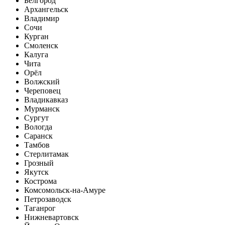
Белгород
Архангельск
Владимир
Сочи
Курган
Смоленск
Калуга
Чита
Орёл
Волжский
Череповец
Владикавказ
Мурманск
Сургут
Вологда
Саранск
Тамбов
Стерлитамак
Грозный
Якутск
Кострома
Комсомольск-на-Амуре
Петрозаводск
Таганрог
Нижневартовск