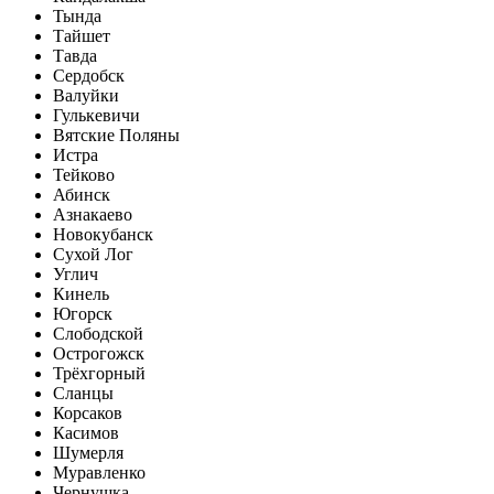
Тында
Тайшет
Тавда
Сердобск
Валуйки
Гулькевичи
Вятские Поляны
Истра
Тейково
Абинск
Азнакаево
Новокубанск
Сухой Лог
Углич
Кинель
Югорск
Слободской
Острогожск
Трёхгорный
Сланцы
Корсаков
Касимов
Шумерля
Муравленко
Чернушка