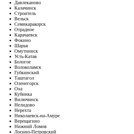
Давлеканово
Калачинск
Строитель
Вельск
Семикаракорск
Отрадное
Карачаевск
Фокино
Шарья
Омутнинск
Усть-Катав
Бологое
Волоколамск
Губкинский
Таштагол
Оленегорск
Оха
Кубинка
Вилючинск
Нелидово
Нерехта
Николаевск-на-Амуре
Верещагино
Нижний Ломов
Лосино-Петровский