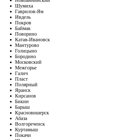
Новоаннинский
Шумиха
Гаврилов-Ям
Ивдель
Покров
Баймак
Поворино
Катав-Ивановск
Мантурово
Голицыно
Бородино
Московский
Межгорье
Галич
Пласт
Полярный
Яранск
Кирсанов
Бикин
Барыш
Красновишерск
Абаза
Волгореченск
Куртамыш
Покачи