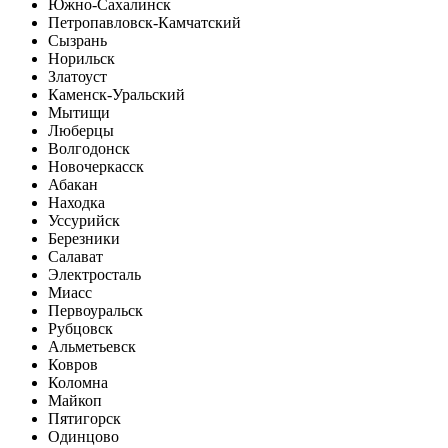
Южно-Сахалинск
Петропавловск-Камчатский
Сызрань
Норильск
Златоуст
Каменск-Уральский
Мытищи
Люберцы
Волгодонск
Новочеркасск
Абакан
Находка
Уссурийск
Березники
Салават
Электросталь
Миасс
Первоуральск
Рубцовск
Альметьевск
Ковров
Коломна
Майкоп
Пятигорск
Одинцово