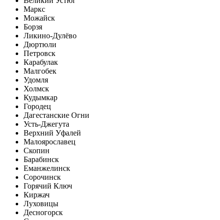
Великий Устюг
Маркс
Можайск
Борзя
Ликино-Дулёво
Дюртюли
Петровск
Карабулак
Малгобек
Удомля
Холмск
Кудымкар
Городец
Дагестанские Огни
Усть-Джегута
Верхний Уфалей
Малоярославец
Скопин
Барабинск
Еманжелинск
Сорочинск
Горячий Ключ
Киржач
Луховицы
Десногорск