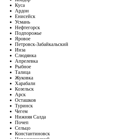
Куса
Ардон
Енисейск
Усмань
Нефтегорск
Подпорожье
Яровое
Петровск-Забайкальский
Инза
Слюдянка
Апрелевка
Рыбное
Талица
Жуковка
Харабали
Козельск
Арск
Осташков
Туринск
Чегем
Нижняя Салда
Почеп
Сельцо
Константиновск