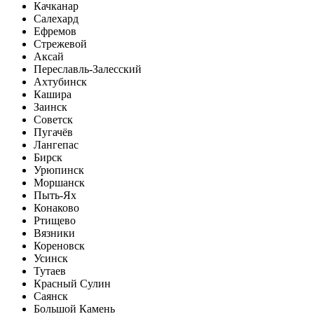
Качканар
Салехард
Ефремов
Стрежевой
Аксай
Переславль-Залесский
Ахтубинск
Кашира
Заинск
Советск
Пугачёв
Лангепас
Бирск
Урюпинск
Моршанск
Пыть-Ях
Конаково
Ртищево
Вязники
Кореновск
Усинск
Тутаев
Красный Сулин
Саянск
Большой Камень