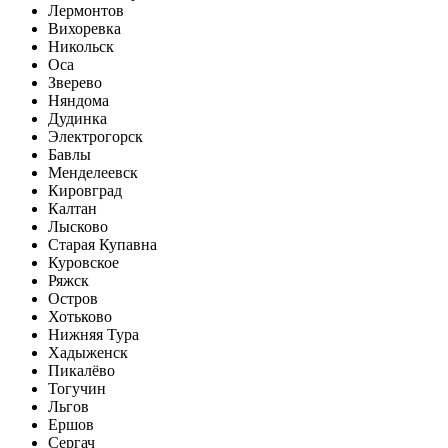
Лермонтов
Вихоревка
Никольск
Оса
Зверево
Няндома
Дудинка
Электрогорск
Бавлы
Менделеевск
Кировград
Калтан
Лысково
Старая Купавна
Куровское
Ряжск
Остров
Хотьково
Нижняя Тура
Хадыженск
Пикалёво
Тогучин
Льгов
Ершов
Сергач