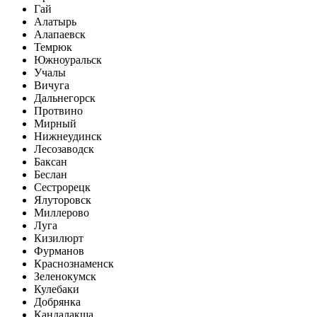
Гай
Алатырь
Алапаевск
Темрюк
Южноуральск
Учалы
Вичуга
Дальнегорск
Протвино
Мирный
Нижнеудинск
Лесозаводск
Баксан
Беслан
Сестрорецк
Ялуторовск
Миллерово
Луга
Кизилюрт
Фурманов
Краснознаменск
Зеленокумск
Кулебаки
Добрянка
Кандалакша