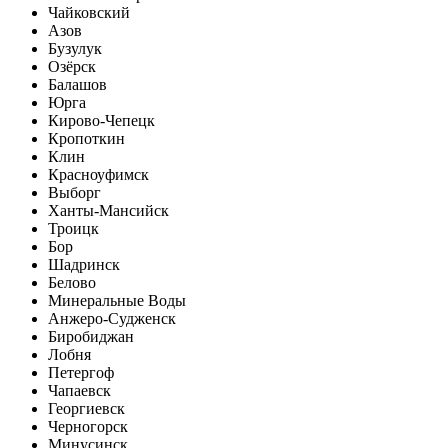
Чайковский
Азов
Бузулук
Озёрск
Балашов
Юрга
Кирово-Чепецк
Кропоткин
Клин
Красноуфимск
Выборг
Ханты-Мансийск
Троицк
Бор
Шадринск
Белово
Минеральные Воды
Анжеро-Судженск
Биробиджан
Лобня
Петергоф
Чапаевск
Георгиевск
Черногорск
Минусинск