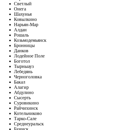
Светлый
Онега
Шахунья
Ковылкино
Нарьян-Мар
Алдан
Рошаль
Козьмодемьянск
Бронницы
Данков
Лодейное Поле
Боготол
Тырныауз
Лебедянь
Черноголовка
Бакал
Алагир
Абдулино
Сысерть
Суровикино
Райчихинск
Котельниково
Тарко-Сале
Среднеуральск
Буинск