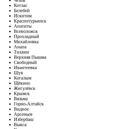
Чехов
Котлас
Белебей
Искитим
Краснотурьинск
Апатиты
Всеволожск
Прохладный
Михайловка
Анапа
Тихвин
Верхняя Пышма
Свободный
Ивантеевка
Шуя
Когалым
Щёкино
Жигулёвск
Крымск
Вязьма
Горно-Алтайск
Видное
Арсеньев
Избербаш
Выкса