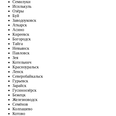
Семилуки
Исилькуль
Озёры
Буй
Заводоуковск
Аткарск
Асино
Киреевск
Богородск
Тайга
Невьянск
Павловск
Зея
Котельнич
Красноуральск
Ленск
Северобайкальск
Гурьевск
Зарайск
Гусиноозёрск
Бежецк
Железноводск
Семёнов
Колпашево
Котово