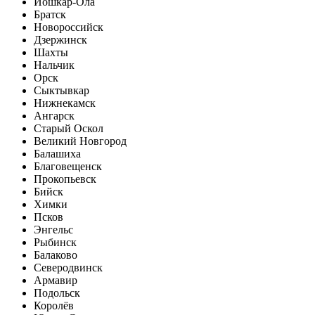
Йошкар-Ола
Братск
Новороссийск
Дзержинск
Шахты
Нальчик
Орск
Сыктывкар
Нижнекамск
Ангарск
Старый Оскол
Великий Новгород
Балашиха
Благовещенск
Прокопьевск
Бийск
Химки
Псков
Энгельс
Рыбинск
Балаково
Северодвинск
Армавир
Подольск
Королёв