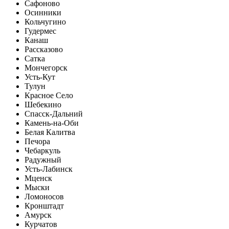
Сафоново
Осинники
Кольчугино
Гудермес
Канаш
Рассказово
Сатка
Мончегорск
Усть-Кут
Тулун
Красное Село
Шебекино
Спасск-Дальний
Камень-на-Оби
Белая Калитва
Печора
Чебаркуль
Радужный
Усть-Лабинск
Мценск
Мыски
Ломоносов
Кронштадт
Амурск
Курчатов