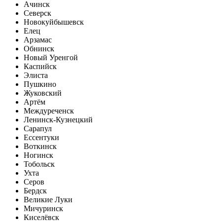
Ачинск
Северск
Новокуйбышевск
Елец
Арзамас
Обнинск
Новый Уренгой
Каспийск
Элиста
Пушкино
Жуковский
Артём
Междуреченск
Ленинск-Кузнецкий
Сарапул
Ессентуки
Воткинск
Ногинск
Тобольск
Ухта
Серов
Бердск
Великие Луки
Мичуринск
Киселёвск