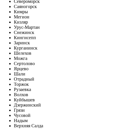
Североморск
Саяногорск
Кимры
Мегион
Кизляр
Урус-Мартан
Снежинск
Кингисепп
Заринск
Курганинск
Шелехов
Можга
Сертолово
Ярцево
Шали
Отрадный
Торжок
Рузаевка
Волхов
Куйбышев
Дзержинский
Грязи
Чусовой
Надым
Верхняя Салда