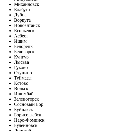
Михайловск
Елабуга
Дубна
Воркута
Новоалтайск
Егорьевск
Асбест
Ишим
Белорецк
Белогорск
Кунгур
Лысьва
Гуково
Ступино
Туймазы
Кстово
Вольск
Ишимбай
Зеленогорск
Сосновый Бор
Буйнакск
Борисоглебск
Наро-Фоминск
Будённовск
Донской