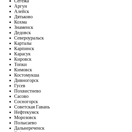
Сегежа
Аргун
Алейск
Дятьково
Кохма
Знаменск
Дедовск
Североуральск
Карталы
Карпинск
Карасук
Кировск
Топки
Кимовск
Костомукша
Дивногорск
Гусев
Похвистнево
Сасово
Сосногорск
Советская Гавань
Нефтекумск
Морозовск
Полысаево
Дальнереченск