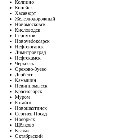
Колпино
Копейск
Хасавюрт
Железнодорожный
Новомосковск
Кисловодск
Серпухов
Новочебоксарск
Нефтеюганск
Димитровград
Нефтекамск
Черкесск
Орехово-Зуево
Дербент
Камышин
Невинномысск
Красногорск
Муром
Батайск
Новошахтинск
Сергиев Посад
Ноябрьск
Щёлково
Кызыл
Октябрьский