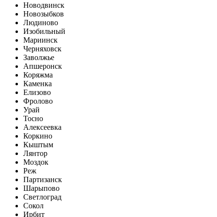
Новодвинск
Новозыбков
Людиново
Изобильный
Мариинск
Черняховск
Заволжье
Апшеронск
Коряжма
Каменка
Елизово
Фролово
Урай
Тосно
Алексеевка
Коркино
Кыштым
Лянтор
Моздок
Реж
Партизанск
Шарыпово
Светлоград
Сокол
Ирбит