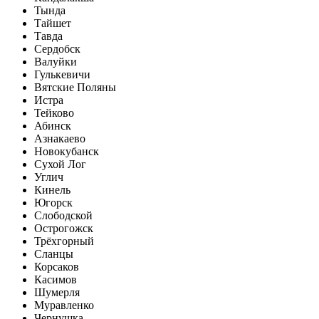
Тында
Тайшет
Тавда
Сердобск
Валуйки
Гулькевичи
Вятские Поляны
Истра
Тейково
Абинск
Азнакаево
Новокубанск
Сухой Лог
Углич
Кинель
Югорск
Слободской
Острогожск
Трёхгорный
Сланцы
Корсаков
Касимов
Шумерля
Муравленко
Чернушка