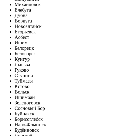
Михайловск
Елабуга
Дубна
Воркута
Новоалтайск
Егорьевск
Асбест
Ишим
Белорецк
Белогорск
Кунгур
Лысьва
Гуково
Ступино
Туймазы
Кстово
Вольск
Ишимбай
Зеленогорск
Сосновый Бор
Буйнакск
Борисоглебск
Наро-Фоминск
Будённовск
Донской