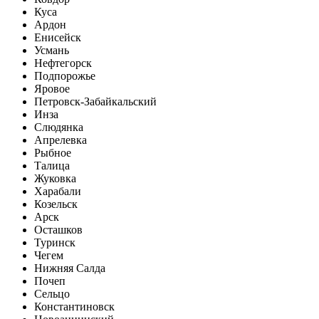
Куса
Ардон
Енисейск
Усмань
Нефтегорск
Подпорожье
Яровое
Петровск-Забайкальский
Инза
Слюдянка
Апрелевка
Рыбное
Талица
Жуковка
Харабали
Козельск
Арск
Осташков
Туринск
Чегем
Нижняя Салда
Почеп
Сельцо
Константиновск