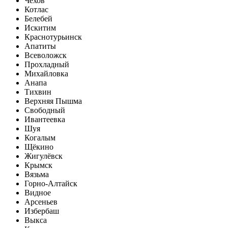
Чехов
Котлас
Белебей
Искитим
Краснотурьинск
Апатиты
Всеволожск
Прохладный
Михайловка
Анапа
Тихвин
Верхняя Пышма
Свободный
Ивантеевка
Шуя
Когалым
Щёкино
Жигулёвск
Крымск
Вязьма
Горно-Алтайск
Видное
Арсеньев
Избербаш
Выкса