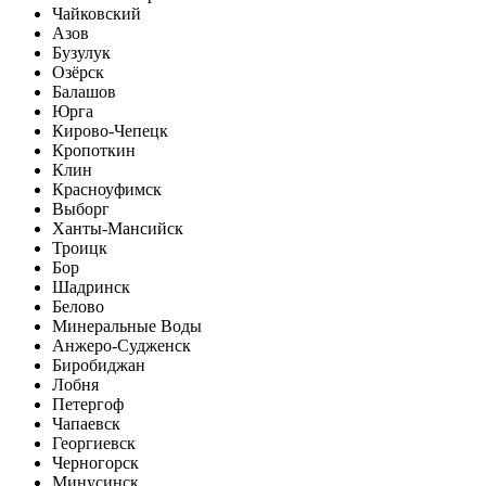
Чайковский
Азов
Бузулук
Озёрск
Балашов
Юрга
Кирово-Чепецк
Кропоткин
Клин
Красноуфимск
Выборг
Ханты-Мансийск
Троицк
Бор
Шадринск
Белово
Минеральные Воды
Анжеро-Судженск
Биробиджан
Лобня
Петергоф
Чапаевск
Георгиевск
Черногорск
Минусинск