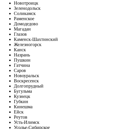
Новотроицк
Зеленодольск
Соликамск
Раменское
Домодедово
Магадан
Глазов
Каменск-Шахтинский
Железногорск
Канск
Назрань
Пушкин
Гатчина
Саров
Новоуральск
Воскресенск
Долгопрудный
Бугульма
Кузнецк
Губкин
Кинешма
Ейск
Реутов
Усть-Илимск
Усолье-Сибирское