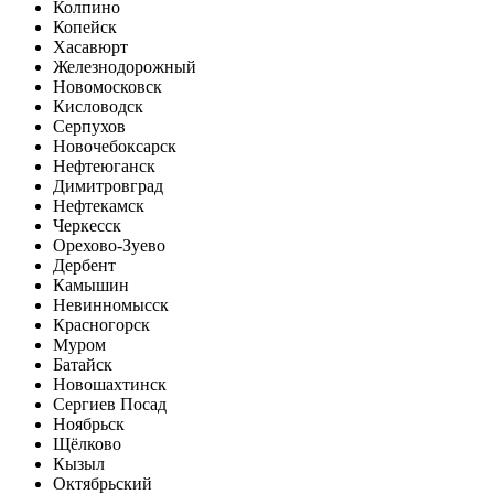
Колпино
Копейск
Хасавюрт
Железнодорожный
Новомосковск
Кисловодск
Серпухов
Новочебоксарск
Нефтеюганск
Димитровград
Нефтекамск
Черкесск
Орехово-Зуево
Дербент
Камышин
Невинномысск
Красногорск
Муром
Батайск
Новошахтинск
Сергиев Посад
Ноябрьск
Щёлково
Кызыл
Октябрьский