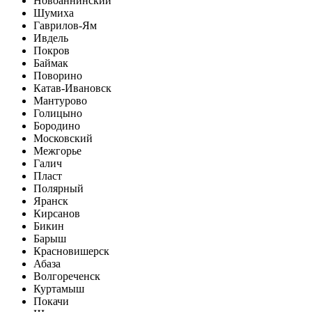
Новоаннинский
Шумиха
Гаврилов-Ям
Ивдель
Покров
Баймак
Поворино
Катав-Ивановск
Мантурово
Голицыно
Бородино
Московский
Межгорье
Галич
Пласт
Полярный
Яранск
Кирсанов
Бикин
Барыш
Красновишерск
Абаза
Волгореченск
Куртамыш
Покачи