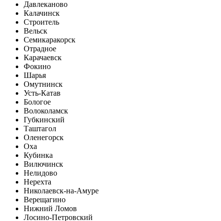
Давлеканово
Калачинск
Строитель
Вельск
Семикаракорск
Отрадное
Карачаевск
Фокино
Шарья
Омутнинск
Усть-Катав
Бологое
Волоколамск
Губкинский
Таштагол
Оленегорск
Оха
Кубинка
Вилючинск
Нелидово
Нерехта
Николаевск-на-Амуре
Верещагино
Нижний Ломов
Лосино-Петровский