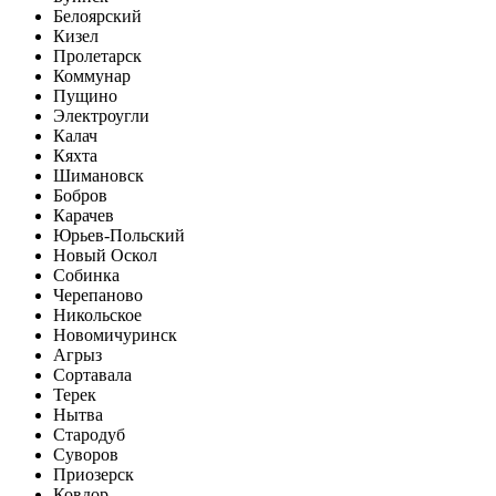
Белоярский
Кизел
Пролетарск
Коммунар
Пущино
Электроугли
Калач
Кяхта
Шимановск
Бобров
Карачев
Юрьев-Польский
Новый Оскол
Собинка
Черепаново
Никольское
Новомичуринск
Агрыз
Сортавала
Терек
Нытва
Стародуб
Суворов
Приозерск
Ковдор