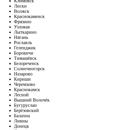
Климовск
Лиски
Волжск
Краснокаменск
Фрязино
Узловая
Лыткарино
Нягань
Рославль
Геленджик
Боровичи
Тимашёвск
Белореченск
Солнечногорск
Назарово
Кириши
Черемхово
Краснокамск
Лесной
Вышний Волочёк
Бугуруслан
Берёзовский
Балахна
Ливны
Донецк