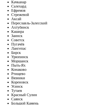
Качканар
Салехард
Ефремов
Стрежевой
Аксай
Переславль-Залесский
Ахтубинск
Кашира
Заинск
Советск
Пугачёв
Лангепас
Бирск
Урюпинск
Моршанск
Пыть-Ях
Конаково
Ртищево
Вязники
Кореновск
Усинск
Тутаев
Красный Сулин
Саянск
Большой Камень