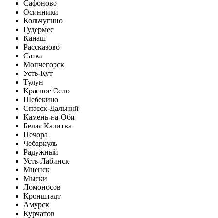
Сафоново
Осинники
Кольчугино
Гудермес
Канаш
Рассказово
Сатка
Мончегорск
Усть-Кут
Тулун
Красное Село
Шебекино
Спасск-Дальний
Камень-на-Оби
Белая Калитва
Печора
Чебаркуль
Радужный
Усть-Лабинск
Мценск
Мыски
Ломоносов
Кронштадт
Амурск
Курчатов