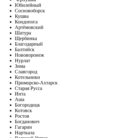
Юбилейный
Сосновоборск
Кушва
Кондопога
Артёмовский
Шатура
Щербинка
Благодарный
Балтийск
Нововоронеж
Нурлат
Зима
Славгород
Котельники
Приморско-Ахтарск
Старая Русса
Инта
Аша
Богородицк
Котовск
Ростов
Богданович
Гагарин
Нарткала