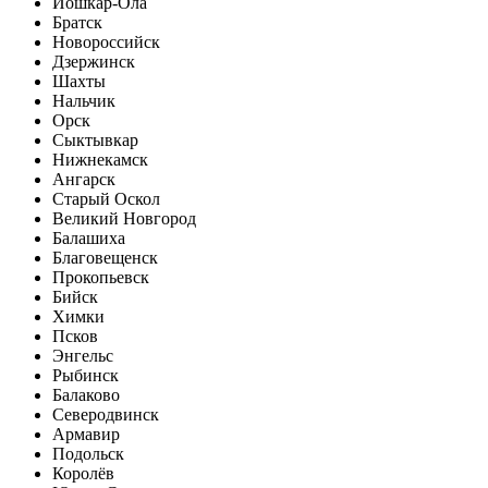
Йошкар-Ола
Братск
Новороссийск
Дзержинск
Шахты
Нальчик
Орск
Сыктывкар
Нижнекамск
Ангарск
Старый Оскол
Великий Новгород
Балашиха
Благовещенск
Прокопьевск
Бийск
Химки
Псков
Энгельс
Рыбинск
Балаково
Северодвинск
Армавир
Подольск
Королёв