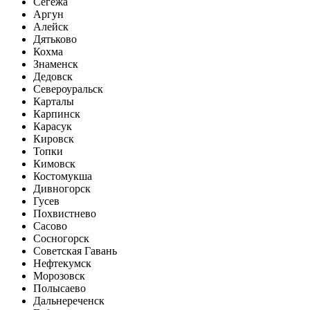
Сегежа
Аргун
Алейск
Дятьково
Кохма
Знаменск
Дедовск
Североуральск
Карталы
Карпинск
Карасук
Кировск
Топки
Кимовск
Костомукша
Дивногорск
Гусев
Похвистнево
Сасово
Сосногорск
Советская Гавань
Нефтекумск
Морозовск
Полысаево
Дальнереченск