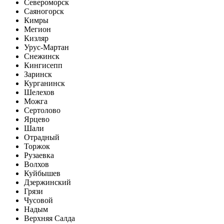
Североморск
Саяногорск
Кимры
Мегион
Кизляр
Урус-Мартан
Снежинск
Кингисепп
Заринск
Курганинск
Шелехов
Можга
Сертолово
Ярцево
Шали
Отрадный
Торжок
Рузаевка
Волхов
Куйбышев
Дзержинский
Грязи
Чусовой
Надым
Верхняя Салда