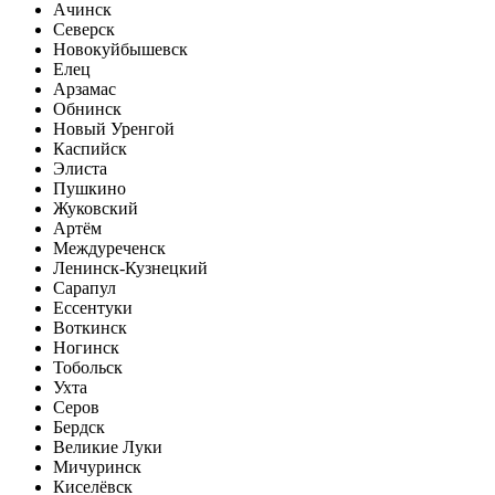
Ачинск
Северск
Новокуйбышевск
Елец
Арзамас
Обнинск
Новый Уренгой
Каспийск
Элиста
Пушкино
Жуковский
Артём
Междуреченск
Ленинск-Кузнецкий
Сарапул
Ессентуки
Воткинск
Ногинск
Тобольск
Ухта
Серов
Бердск
Великие Луки
Мичуринск
Киселёвск