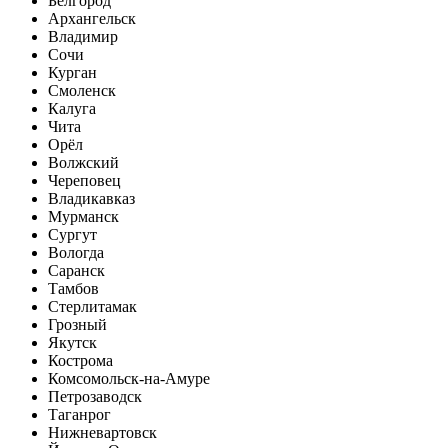
Белгород
Архангельск
Владимир
Сочи
Курган
Смоленск
Калуга
Чита
Орёл
Волжский
Череповец
Владикавказ
Мурманск
Сургут
Вологда
Саранск
Тамбов
Стерлитамак
Грозный
Якутск
Кострома
Комсомольск-на-Амуре
Петрозаводск
Таганрог
Нижневартовск