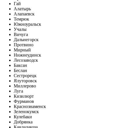
Гай
Алатырь
Алапаевск
Темрюк
Южноуральск
Учалы
Вичуга
Дальнегорск
Протвино
Мирный
Нижнеудинск
Лесозаводск
Баксан
Беслан
Сестрорецк
Ялуторовск
Миллерово
Луга
Кизилюрт
Фурманов
Краснознаменск
Зеленокумск
Кулебаки
Добрянка
Кандалакша