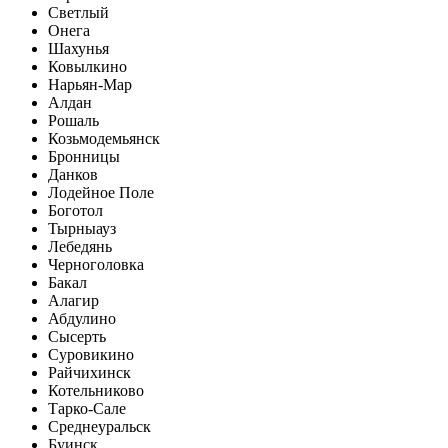
Светлый
Онега
Шахунья
Ковылкино
Нарьян-Мар
Алдан
Рошаль
Козьмодемьянск
Бронницы
Данков
Лодейное Поле
Боготол
Тырныауз
Лебедянь
Черноголовка
Бакал
Алагир
Абдулино
Сысерть
Суровикино
Райчихинск
Котельниково
Тарко-Сале
Среднеуральск
Буинск