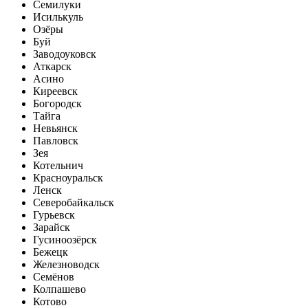
Семилуки
Исилькуль
Озёры
Буй
Заводоуковск
Аткарск
Асино
Киреевск
Богородск
Тайга
Невьянск
Павловск
Зея
Котельнич
Красноуральск
Ленск
Северобайкальск
Гурьевск
Зарайск
Гусиноозёрск
Бежецк
Железноводск
Семёнов
Колпашево
Котово