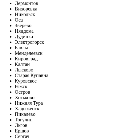
Лермонтов
Вихоревка
Никольск
Оса
Зверево
Няндома
Дудинка
Электрогорск
Бавлы
Менделеевск
Кировград
Калтан
Лысково
Старая Купавна
Куровское
Ряжск
Остров
Хотьково
Нижняя Тура
Хадыженск
Пикалёво
Тогучин
Льгов
Ершов
Сергач