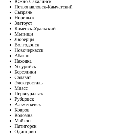
Южно-Сахалинск
Петропавловск-Камчатский
Сызрань
Норильск
Златоуст
Каменск-Уральский
Мытищи
Люберцы
Волгодонск
Новочеркасск
Абакан
Находка
Уссурийск
Березники
Салават
Электросталь
Миасс
Первоуральск
Рубцовск
Альметьевск
Ковров
Коломна
Майкоп
Пятигорск
Одинцово