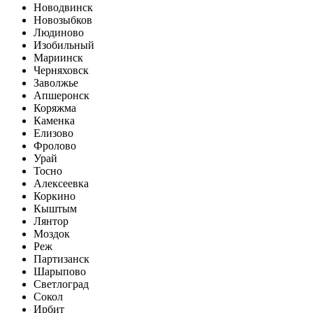
Новодвинск
Новозыбков
Людиново
Изобильный
Мариинск
Черняховск
Заволжье
Апшеронск
Коряжма
Каменка
Елизово
Фролово
Урай
Тосно
Алексеевка
Коркино
Кыштым
Лянтор
Моздок
Реж
Партизанск
Шарыпово
Светлоград
Сокол
Ирбит