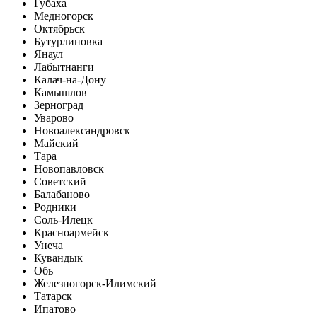
Губаха
Медногорск
Октябрьск
Бутурлиновка
Янаул
Лабытнанги
Калач-на-Дону
Камышлов
Зерноград
Уварово
Новоалександровск
Майский
Тара
Новопавловск
Советский
Балабаново
Родники
Соль-Илецк
Красноармейск
Унеча
Кувандык
Обь
Железногорск-Илимский
Татарск
Ипатово