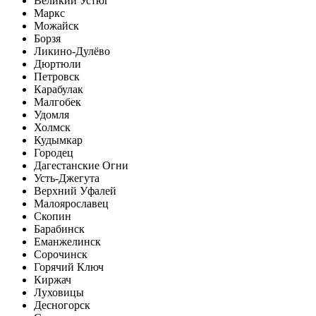
Великий Устюг
Маркс
Можайск
Борзя
Ликино-Дулёво
Дюртюли
Петровск
Карабулак
Малгобек
Удомля
Холмск
Кудымкар
Городец
Дагестанские Огни
Усть-Джегута
Верхний Уфалей
Малоярославец
Скопин
Барабинск
Еманжелинск
Сорочинск
Горячий Ключ
Киржач
Луховицы
Десногорск