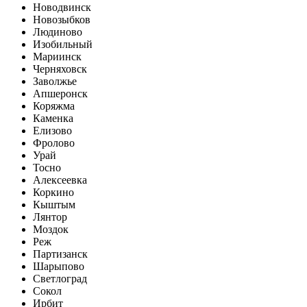
Новодвинск
Новозыбков
Людиново
Изобильный
Мариинск
Черняховск
Заволжье
Апшеронск
Коряжма
Каменка
Елизово
Фролово
Урай
Тосно
Алексеевка
Коркино
Кыштым
Лянтор
Моздок
Реж
Партизанск
Шарыпово
Светлоград
Сокол
Ирбит