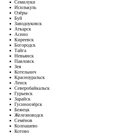
Семилуки
Исилькуль
Озёры
Буй
Заводоуковск
Аткарск
Асино
Киреевск
Богородск
Тайга
Невьянск
Павловск
Зея
Котельнич
Красноуральск
Ленск
Северобайкальск
Гурьевск
Зарайск
Гусиноозёрск
Бежецк
Железноводск
Семёнов
Колпашево
Котово