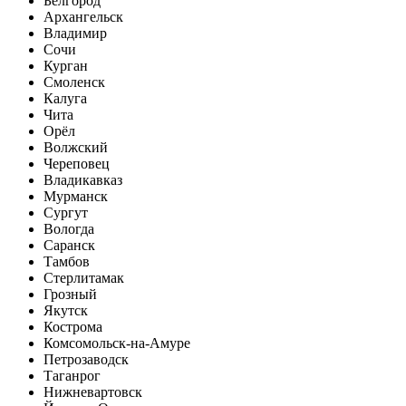
Белгород
Архангельск
Владимир
Сочи
Курган
Смоленск
Калуга
Чита
Орёл
Волжский
Череповец
Владикавказ
Мурманск
Сургут
Вологда
Саранск
Тамбов
Стерлитамак
Грозный
Якутск
Кострома
Комсомольск-на-Амуре
Петрозаводск
Таганрог
Нижневартовск