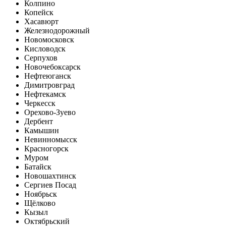
Колпино
Копейск
Хасавюрт
Железнодорожный
Новомосковск
Кисловодск
Серпухов
Новочебоксарск
Нефтеюганск
Димитровград
Нефтекамск
Черкесск
Орехово-Зуево
Дербент
Камышин
Невинномысск
Красногорск
Муром
Батайск
Новошахтинск
Сергиев Посад
Ноябрьск
Щёлково
Кызыл
Октябрьский