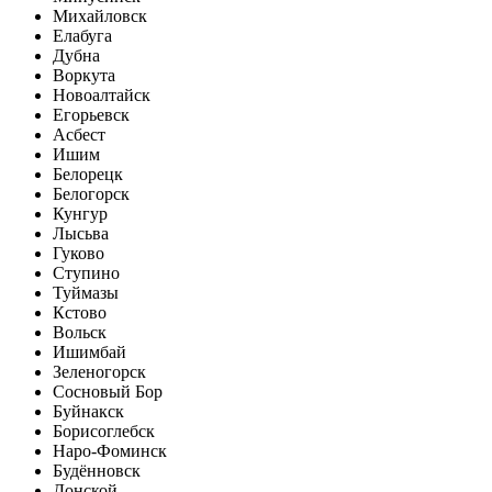
Михайловск
Елабуга
Дубна
Воркута
Новоалтайск
Егорьевск
Асбест
Ишим
Белорецк
Белогорск
Кунгур
Лысьва
Гуково
Ступино
Туймазы
Кстово
Вольск
Ишимбай
Зеленогорск
Сосновый Бор
Буйнакск
Борисоглебск
Наро-Фоминск
Будённовск
Донской