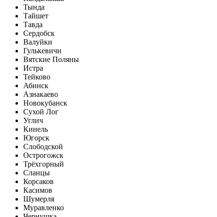
Тында
Тайшет
Тавда
Сердобск
Валуйки
Гулькевичи
Вятские Поляны
Истра
Тейково
Абинск
Азнакаево
Новокубанск
Сухой Лог
Углич
Кинель
Югорск
Слободской
Острогожск
Трёхгорный
Сланцы
Корсаков
Касимов
Шумерля
Муравленко
Чернушка