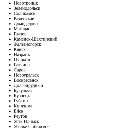
Новотроицк
Зеленодольск
Соликамск
Раменское
Домодедово
Магадан
Глазов
Каменск-Шахтинский
Железногорск
Канск
Назрань
Пушкин
Гатчина
Саров
Новоуральск
Воскресенск
Долгопрудный
Бугульма
Кузнецк
Губкин
Кинешма
Ейск
Реутов
Усть-Илимск
Усолье-Сибирское