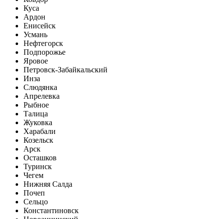
Куса
Ардон
Енисейск
Усмань
Нефтегорск
Подпорожье
Яровое
Петровск-Забайкальский
Инза
Слюдянка
Апрелевка
Рыбное
Талица
Жуковка
Харабали
Козельск
Арск
Осташков
Туринск
Чегем
Нижняя Салда
Почеп
Сельцо
Константиновск