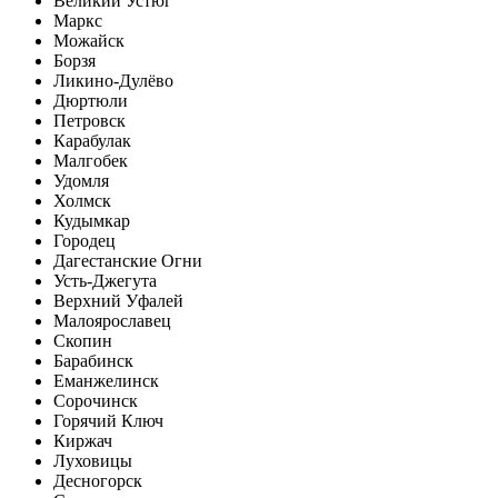
Великий Устюг
Маркс
Можайск
Борзя
Ликино-Дулёво
Дюртюли
Петровск
Карабулак
Малгобек
Удомля
Холмск
Кудымкар
Городец
Дагестанские Огни
Усть-Джегута
Верхний Уфалей
Малоярославец
Скопин
Барабинск
Еманжелинск
Сорочинск
Горячий Ключ
Киржач
Луховицы
Десногорск