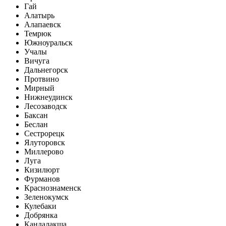
Гай
Алатырь
Алапаевск
Темрюк
Южноуральск
Учалы
Вичуга
Дальнегорск
Протвино
Мирный
Нижнеудинск
Лесозаводск
Баксан
Беслан
Сестрорецк
Ялуторовск
Миллерово
Луга
Кизилюрт
Фурманов
Краснознаменск
Зеленокумск
Кулебаки
Добрянка
Кандалакша