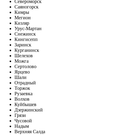
Североморск
Саяногорск
Кимры
Мегион
Кизляр
Урус-Мартан
Снежинск
Кингисепп
Заринск
Курганинск
Шелехов
Можга
Сертолово
Ярцево
Шали
Отрадный
Торжок
Рузаевка
Волхов
Куйбышев
Дзержинский
Грязи
Чусовой
Надым
Верхняя Салда