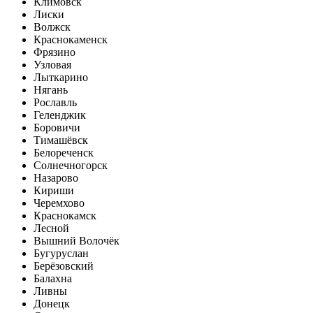
Климовск
Лиски
Волжск
Краснокаменск
Фрязино
Узловая
Лыткарино
Нягань
Рославль
Геленджик
Боровичи
Тимашёвск
Белореченск
Солнечногорск
Назарово
Кириши
Черемхово
Краснокамск
Лесной
Вышний Волочёк
Бугуруслан
Берёзовский
Балахна
Ливны
Донецк