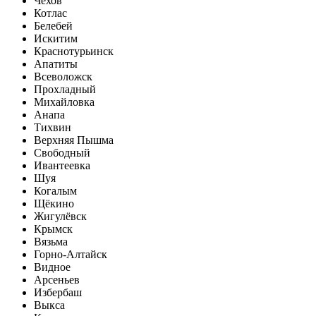
Чехов
Котлас
Белебей
Искитим
Краснотурьинск
Апатиты
Всеволожск
Прохладный
Михайловка
Анапа
Тихвин
Верхняя Пышма
Свободный
Ивантеевка
Шуя
Когалым
Щёкино
Жигулёвск
Крымск
Вязьма
Горно-Алтайск
Видное
Арсеньев
Избербаш
Выкса