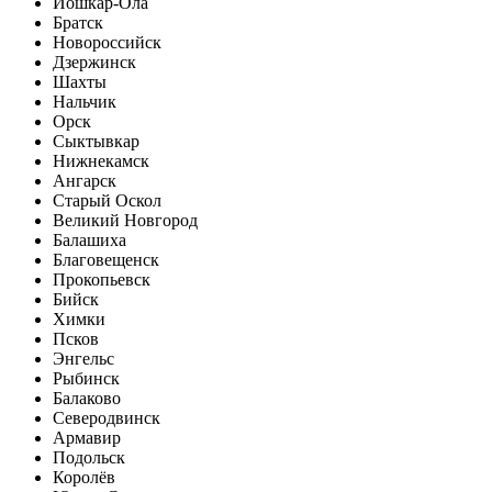
Йошкар-Ола
Братск
Новороссийск
Дзержинск
Шахты
Нальчик
Орск
Сыктывкар
Нижнекамск
Ангарск
Старый Оскол
Великий Новгород
Балашиха
Благовещенск
Прокопьевск
Бийск
Химки
Псков
Энгельс
Рыбинск
Балаково
Северодвинск
Армавир
Подольск
Королёв