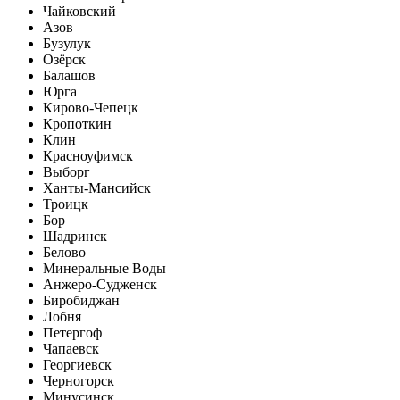
Чайковский
Азов
Бузулук
Озёрск
Балашов
Юрга
Кирово-Чепецк
Кропоткин
Клин
Красноуфимск
Выборг
Ханты-Мансийск
Троицк
Бор
Шадринск
Белово
Минеральные Воды
Анжеро-Судженск
Биробиджан
Лобня
Петергоф
Чапаевск
Георгиевск
Черногорск
Минусинск