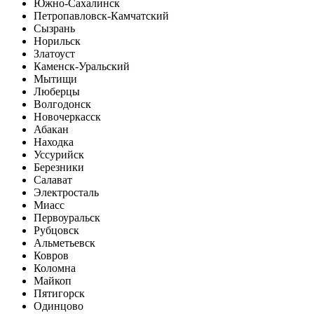
Южно-Сахалинск
Петропавловск-Камчатский
Сызрань
Норильск
Златоуст
Каменск-Уральский
Мытищи
Люберцы
Волгодонск
Новочеркасск
Абакан
Находка
Уссурийск
Березники
Салават
Электросталь
Миасс
Первоуральск
Рубцовск
Альметьевск
Ковров
Коломна
Майкоп
Пятигорск
Одинцово