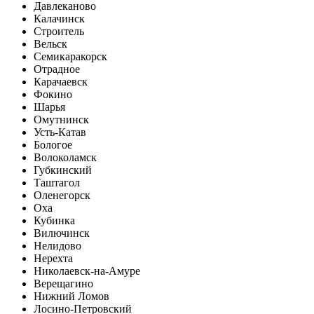
Давлеканово
Калачинск
Строитель
Вельск
Семикаракорск
Отрадное
Карачаевск
Фокино
Шарья
Омутнинск
Усть-Катав
Бологое
Волоколамск
Губкинский
Таштагол
Оленегорск
Оха
Кубинка
Вилючинск
Нелидово
Нерехта
Николаевск-на-Амуре
Верещагино
Нижний Ломов
Лосино-Петровский