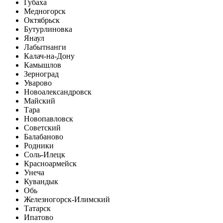
Губаха
Медногорск
Октябрьск
Бутурлиновка
Янаул
Лабытнанги
Калач-на-Дону
Камышлов
Зерноград
Уварово
Новоалександровск
Майский
Тара
Новопавловск
Советский
Балабаново
Родники
Соль-Илецк
Красноармейск
Унеча
Кувандык
Обь
Железногорск-Илимский
Татарск
Ипатово