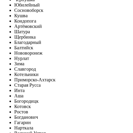
Юбилейный
Сосновоборск
Кушва
Кондопога
Артёмовский
Шатура
Щербинка
Благодарный
Балтийск
Нововоронеж
Нурлат
Зима
Славгород
Котельники
Приморско-Ахтарск
Старая Русса
Инта
Аша
Богородицк
Котовск
Ростов
Богданович
Гагарин
Нарткала