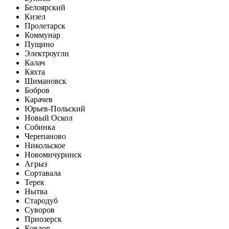
Белоярский
Кизел
Пролетарск
Коммунар
Пущино
Электроугли
Калач
Кяхта
Шимановск
Бобров
Карачев
Юрьев-Польский
Новый Оскол
Собинка
Черепаново
Никольское
Новомичуринск
Агрыз
Сортавала
Терек
Нытва
Стародуб
Суворов
Приозерск
Ковдор