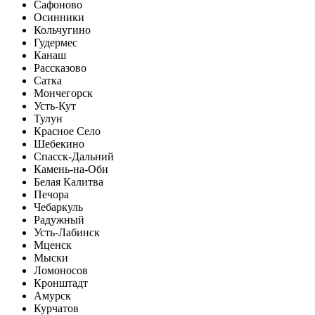
Сафоново
Осинники
Кольчугино
Гудермес
Канаш
Рассказово
Сатка
Мончегорск
Усть-Кут
Тулун
Красное Село
Шебекино
Спасск-Дальний
Камень-на-Оби
Белая Калитва
Печора
Чебаркуль
Радужный
Усть-Лабинск
Мценск
Мыски
Ломоносов
Кронштадт
Амурск
Курчатов