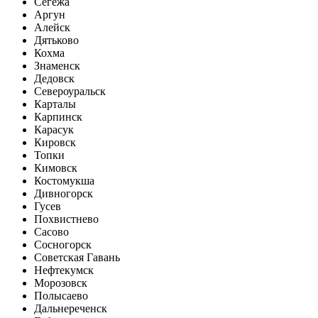
Сегежа
Аргун
Алейск
Дятьково
Кохма
Знаменск
Дедовск
Североуральск
Карталы
Карпинск
Карасук
Кировск
Топки
Кимовск
Костомукша
Дивногорск
Гусев
Похвистнево
Сасово
Сосногорск
Советская Гавань
Нефтекумск
Морозовск
Полысаево
Дальнереченск