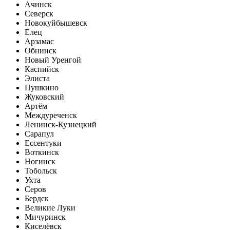
Ачинск
Северск
Новокуйбышевск
Елец
Арзамас
Обнинск
Новый Уренгой
Каспийск
Элиста
Пушкино
Жуковский
Артём
Междуреченск
Ленинск-Кузнецкий
Сарапул
Ессентуки
Воткинск
Ногинск
Тобольск
Ухта
Серов
Бердск
Великие Луки
Мичуринск
Киселёвск