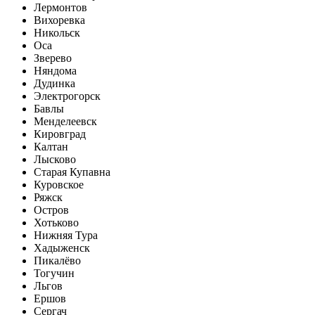
Лермонтов
Вихоревка
Никольск
Оса
Зверево
Няндома
Дудинка
Электрогорск
Бавлы
Менделеевск
Кировград
Калтан
Лысково
Старая Купавна
Куровское
Ряжск
Остров
Хотьково
Нижняя Тура
Хадыженск
Пикалёво
Тогучин
Льгов
Ершов
Сергач