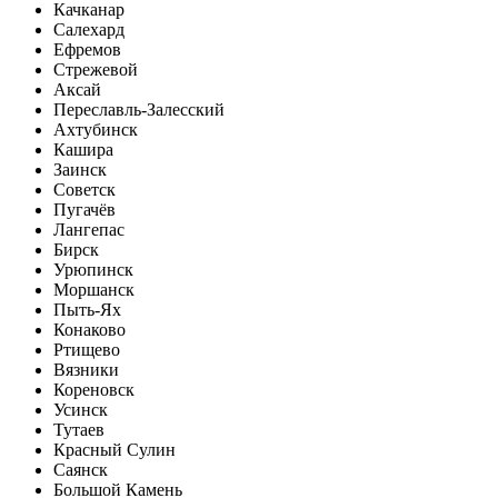
Качканар
Салехард
Ефремов
Стрежевой
Аксай
Переславль-Залесский
Ахтубинск
Кашира
Заинск
Советск
Пугачёв
Лангепас
Бирск
Урюпинск
Моршанск
Пыть-Ях
Конаково
Ртищево
Вязники
Кореновск
Усинск
Тутаев
Красный Сулин
Саянск
Большой Камень