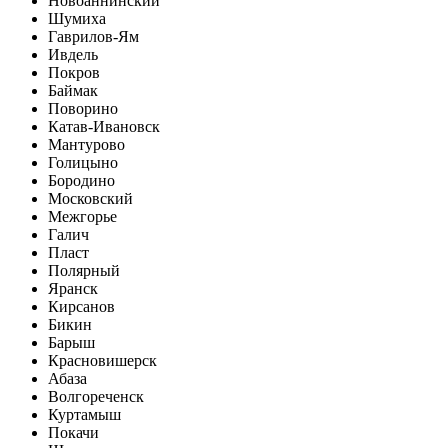
Новоаннинский
Шумиха
Гаврилов-Ям
Ивдель
Покров
Баймак
Поворино
Катав-Ивановск
Мантурово
Голицыно
Бородино
Московский
Межгорье
Галич
Пласт
Полярный
Яранск
Кирсанов
Бикин
Барыш
Красновишерск
Абаза
Волгореченск
Куртамыш
Покачи