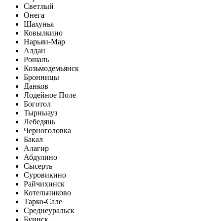
Светлый
Онега
Шахунья
Ковылкино
Нарьян-Мар
Алдан
Рошаль
Козьмодемьянск
Бронницы
Данков
Лодейное Поле
Боготол
Тырныауз
Лебедянь
Черноголовка
Бакал
Алагир
Абдулино
Сысерть
Суровикино
Райчихинск
Котельниково
Тарко-Сале
Среднеуральск
Буинск