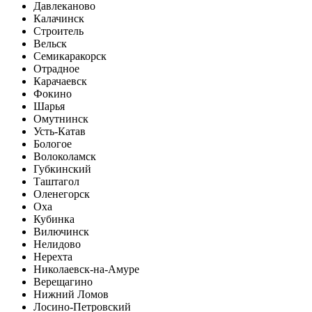
Давлеканово
Калачинск
Строитель
Вельск
Семикаракорск
Отрадное
Карачаевск
Фокино
Шарья
Омутнинск
Усть-Катав
Бологое
Волоколамск
Губкинский
Таштагол
Оленегорск
Оха
Кубинка
Вилючинск
Нелидово
Нерехта
Николаевск-на-Амуре
Верещагино
Нижний Ломов
Лосино-Петровский