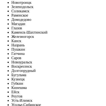
Новотроицк
Зеленодольск
Соликамск
Раменское
Домодедово
Магадан
Глазов
Каменск-Шахтинский
Железногорск
Канск
Назрань
Пушкин
Гатчина
Саров
Новоуральск
Воскресенск
Долгопрудный
Бугульма
Кузнецк
Губкин
Кинешма
Ейск
Реутов
Усть-Илимск
Усолье-Сибирское