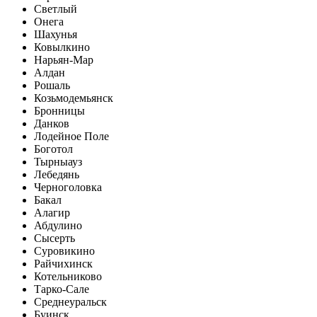
Светлый
Онега
Шахунья
Ковылкино
Нарьян-Мар
Алдан
Рошаль
Козьмодемьянск
Бронницы
Данков
Лодейное Поле
Боготол
Тырныауз
Лебедянь
Черноголовка
Бакал
Алагир
Абдулино
Сысерть
Суровикино
Райчихинск
Котельниково
Тарко-Сале
Среднеуральск
Буинск