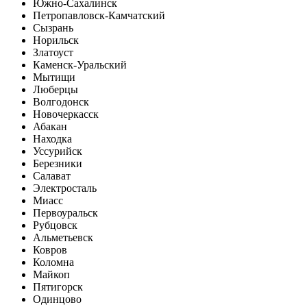
Южно-Сахалинск
Петропавловск-Камчатский
Сызрань
Норильск
Златоуст
Каменск-Уральский
Мытищи
Люберцы
Волгодонск
Новочеркасск
Абакан
Находка
Уссурийск
Березники
Салават
Электросталь
Миасс
Первоуральск
Рубцовск
Альметьевск
Ковров
Коломна
Майкоп
Пятигорск
Одинцово