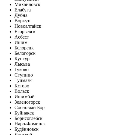
Михайловск
Елабуга
Дубна
Воркута
Новоалтайск
Егорьевск
Асбест
Ишим
Белорецк
Белогорск
Кунгур
Лысьва
Гуково
Ступино
Туймазы
Кстово
Вольск
Ишимбай
Зеленогорск
Сосновый Бор
Буйнакск
Борисоглебск
Наро-Фоминск
Будённовск
Донской