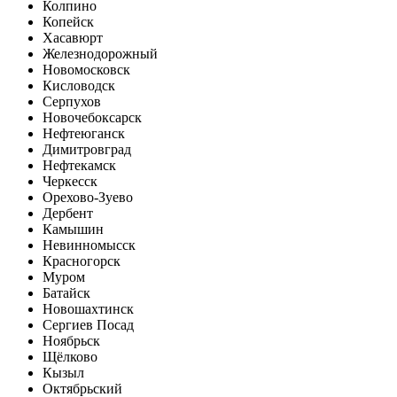
Колпино
Копейск
Хасавюрт
Железнодорожный
Новомосковск
Кисловодск
Серпухов
Новочебоксарск
Нефтеюганск
Димитровград
Нефтекамск
Черкесск
Орехово-Зуево
Дербент
Камышин
Невинномысск
Красногорск
Муром
Батайск
Новошахтинск
Сергиев Посад
Ноябрьск
Щёлково
Кызыл
Октябрьский