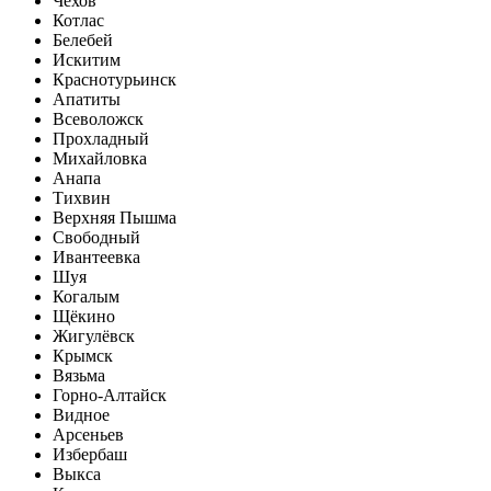
Чехов
Котлас
Белебей
Искитим
Краснотурьинск
Апатиты
Всеволожск
Прохладный
Михайловка
Анапа
Тихвин
Верхняя Пышма
Свободный
Ивантеевка
Шуя
Когалым
Щёкино
Жигулёвск
Крымск
Вязьма
Горно-Алтайск
Видное
Арсеньев
Избербаш
Выкса