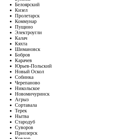
Белоярский
Кизел
Пролетарск
Коммунар
Пущино
Электроугли
Калач
Кяхта
Шимановск
Бобров
Карачев
Юрьев-Польский
Новый Оскол
Собинка
Черепаново
Никольское
Новомичуринск
Агрыз
Сортавала
Терек
Нытва
Стародуб
Суворов
Приозерск
Ковдор