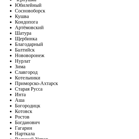
Юбилейный
Сосновоборск
Кушва
Кондопога
Артёмовский
Шатура
Щербинка
Благодарный
Балтийск
Нововоронеж
Нурлат
Зима
Славгород
Котельники
Приморско-Ахтарск
Старая Русса
Инта
Аша
Богородицк
Котовск
Ростов
Богданович
Гагарин
Нарткала