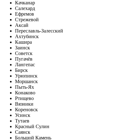
Качканар
Салехард
Ефремов
Стрежевой
Аксай
Переславль-Залесский
Ахтубинск
Кашира
Заинск
Советск
Пугачёв
Лангепас
Бирск
Урюпинск
Моршанск
Пыть-Ях
Конаково
Ртищево
Вязники
Кореновск
Усинск
Тутаев
Красный Сулин
Саянск
Большой Камень