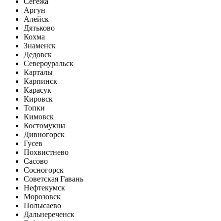
Сегежа
Аргун
Алейск
Дятьково
Кохма
Знаменск
Дедовск
Североуральск
Карталы
Карпинск
Карасук
Кировск
Топки
Кимовск
Костомукша
Дивногорск
Гусев
Похвистнево
Сасово
Сосногорск
Советская Гавань
Нефтекумск
Морозовск
Полысаево
Дальнереченск