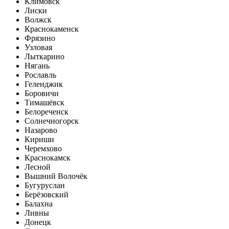
Климовск
Лиски
Волжск
Краснокаменск
Фрязино
Узловая
Лыткарино
Нягань
Рославль
Геленджик
Боровичи
Тимашёвск
Белореченск
Солнечногорск
Назарово
Кириши
Черемхово
Краснокамск
Лесной
Вышний Волочёк
Бугуруслан
Берёзовский
Балахна
Ливны
Донецк