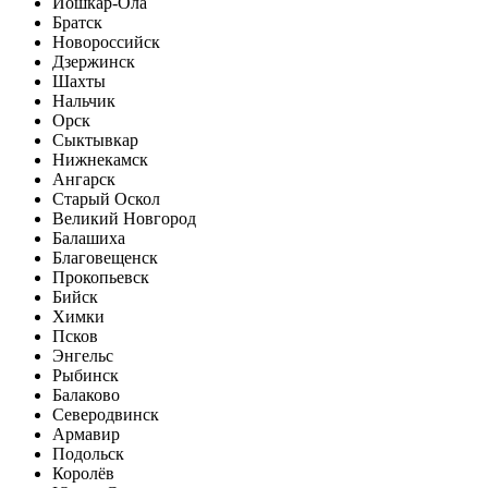
Йошкар-Ола
Братск
Новороссийск
Дзержинск
Шахты
Нальчик
Орск
Сыктывкар
Нижнекамск
Ангарск
Старый Оскол
Великий Новгород
Балашиха
Благовещенск
Прокопьевск
Бийск
Химки
Псков
Энгельс
Рыбинск
Балаково
Северодвинск
Армавир
Подольск
Королёв