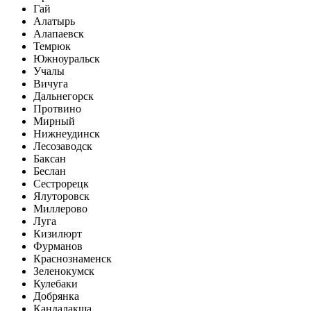
Гай
Алатырь
Алапаевск
Темрюк
Южноуральск
Учалы
Вичуга
Дальнегорск
Протвино
Мирный
Нижнеудинск
Лесозаводск
Баксан
Беслан
Сестрорецк
Ялуторовск
Миллерово
Луга
Кизилюрт
Фурманов
Краснознаменск
Зеленокумск
Кулебаки
Добрянка
Кандалакша