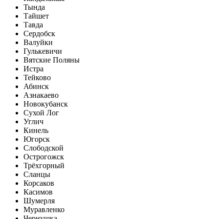
Тында
Тайшет
Тавда
Сердобск
Валуйки
Гулькевичи
Вятские Поляны
Истра
Тейково
Абинск
Азнакаево
Новокубанск
Сухой Лог
Углич
Кинель
Югорск
Слободской
Острогожск
Трёхгорный
Сланцы
Корсаков
Касимов
Шумерля
Муравленко
Чернушка