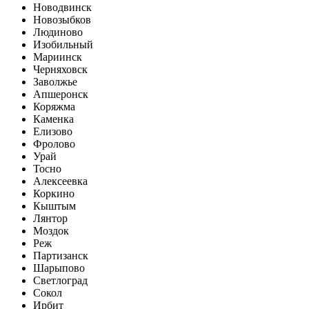
Новодвинск
Новозыбков
Людиново
Изобильный
Мариинск
Черняховск
Заволжье
Апшеронск
Коряжма
Каменка
Елизово
Фролово
Урай
Тосно
Алексеевка
Коркино
Кыштым
Лянтор
Моздок
Реж
Партизанск
Шарыпово
Светлоград
Сокол
Ирбит