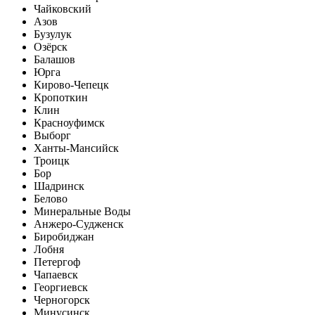
Чайковский
Азов
Бузулук
Озёрск
Балашов
Юрга
Кирово-Чепецк
Кропоткин
Клин
Красноуфимск
Выборг
Ханты-Мансийск
Троицк
Бор
Шадринск
Белово
Минеральные Воды
Анжеро-Судженск
Биробиджан
Лобня
Петергоф
Чапаевск
Георгиевск
Черногорск
Минусинск