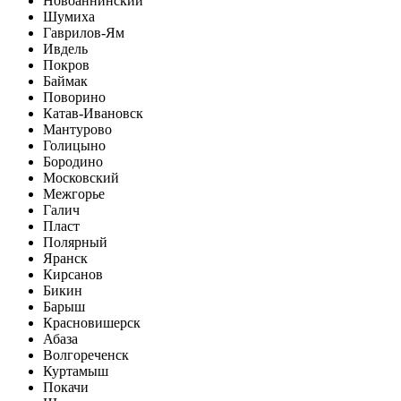
Новоаннинский
Шумиха
Гаврилов-Ям
Ивдель
Покров
Баймак
Поворино
Катав-Ивановск
Мантурово
Голицыно
Бородино
Московский
Межгорье
Галич
Пласт
Полярный
Яранск
Кирсанов
Бикин
Барыш
Красновишерск
Абаза
Волгореченск
Куртамыш
Покачи