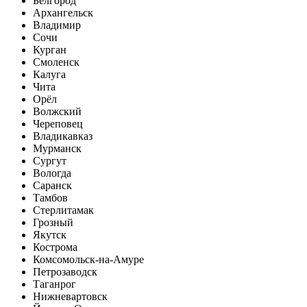
Белгород
Архангельск
Владимир
Сочи
Курган
Смоленск
Калуга
Чита
Орёл
Волжский
Череповец
Владикавказ
Мурманск
Сургут
Вологда
Саранск
Тамбов
Стерлитамак
Грозный
Якутск
Кострома
Комсомольск-на-Амуре
Петрозаводск
Таганрог
Нижневартовск