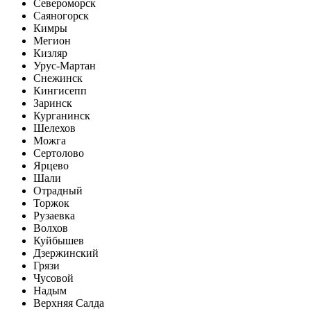
Североморск
Саяногорск
Кимры
Мегион
Кизляр
Урус-Мартан
Снежинск
Кингисепп
Заринск
Курганинск
Шелехов
Можга
Сертолово
Ярцево
Шали
Отрадный
Торжок
Рузаевка
Волхов
Куйбышев
Дзержинский
Грязи
Чусовой
Надым
Верхняя Салда