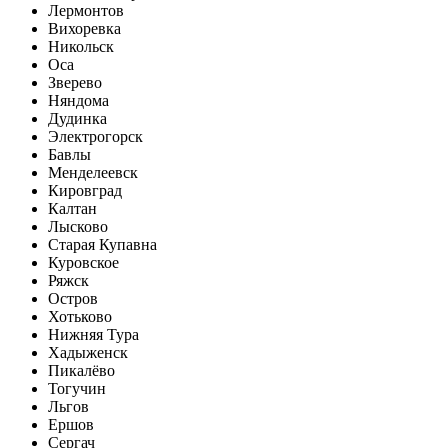
Лермонтов
Вихоревка
Никольск
Оса
Зверево
Няндома
Дудинка
Электрогорск
Бавлы
Менделеевск
Кировград
Калтан
Лысково
Старая Купавна
Куровское
Ряжск
Остров
Хотьково
Нижняя Тура
Хадыженск
Пикалёво
Тогучин
Льгов
Ершов
Сергач