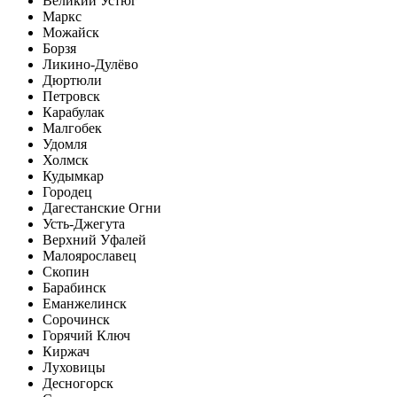
Великий Устюг
Маркс
Можайск
Борзя
Ликино-Дулёво
Дюртюли
Петровск
Карабулак
Малгобек
Удомля
Холмск
Кудымкар
Городец
Дагестанские Огни
Усть-Джегута
Верхний Уфалей
Малоярославец
Скопин
Барабинск
Еманжелинск
Сорочинск
Горячий Ключ
Киржач
Луховицы
Десногорск