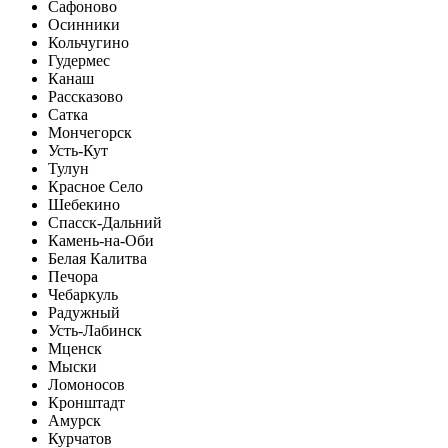
Сафоново
Осинники
Кольчугино
Гудермес
Канаш
Рассказово
Сатка
Мончегорск
Усть-Кут
Тулун
Красное Село
Шебекино
Спасск-Дальний
Камень-на-Оби
Белая Калитва
Печора
Чебаркуль
Радужный
Усть-Лабинск
Мценск
Мыски
Ломоносов
Кронштадт
Амурск
Курчатов