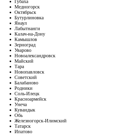
Губаха
Медногорск
Октябрьск
Бутурлиновка
Янаул
Лабытнанги
Калач-на-Дону
Камышлов
Зерноград
Уварово
Новоалександровск
Майский
Тара
Новопавловск
Советский
Балабаново
Родники
Соль-Илецк
Красноармейск
Унеча
Кувандык
Обь
Железногорск-Илимский
Татарск
Ипатово