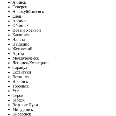
Ачинск
Северск
Новокуйбышевск
Елец
Арзамас
Обнинск
Новый Уренгой
Каспийск
Элиста
Пушкино
Жуковский
Артём
Междуреченск
Ленинск-Кузнецкий
Сарапул
Ессентуки
Воткинск
Ногинск
Тобольск
Ухта
Серов
Бердск
Великие Луки
Мичуринск
Киселёвск