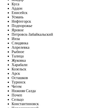
Куса
Ардон
Енисейск
Усмань
Нефтегорск
Подпорожье
Яровое
Петровск-Забайкальский
Инза
Слюдянка
Апрелевка
Рыбное
Талица
Жуковка
Харабали
Козельск
Арск
Осташков
Туринск
Чегем
Нижняя Салда
Почеп
Сельцо
Константиновск