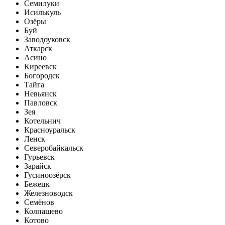
Семилуки
Исилькуль
Озёры
Буй
Заводоуковск
Аткарск
Асино
Киреевск
Богородск
Тайга
Невьянск
Павловск
Зея
Котельнич
Красноуральск
Ленск
Северобайкальск
Гурьевск
Зарайск
Гусиноозёрск
Бежецк
Железноводск
Семёнов
Колпашево
Котово