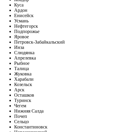
Куса
Ардон
Енисейск
Усмань
Нефтегорск
Подпорожье
Яровое
Петровск-Забайкальский
Инза
Слюдянка
Апрелевка
Рыбное
Талица
Жуковка
Харабали
Козельск
Арск
Осташков
Туринск
Чегем
Нижняя Салда
Почеп
Сельцо
Константиновск