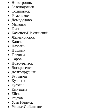
Новотроицк
Зеленодольск
Соликамск
Раменское
Домодедово
Магадан
Глазов
Каменск-Шахтинский
Железногорск
Канск
Назрань
Пушкин
Гатчина
Саров
Новоуральск
Воскресенск
Долгопрудный
Бугульма
Кузнецк
Губкин
Кинешма
Ейск
Реутов
Усть-Илимск
Усолье-Сибирское