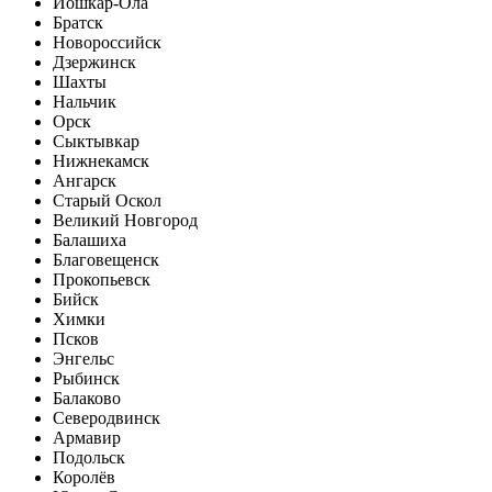
Йошкар-Ола
Братск
Новороссийск
Дзержинск
Шахты
Нальчик
Орск
Сыктывкар
Нижнекамск
Ангарск
Старый Оскол
Великий Новгород
Балашиха
Благовещенск
Прокопьевск
Бийск
Химки
Псков
Энгельс
Рыбинск
Балаково
Северодвинск
Армавир
Подольск
Королёв