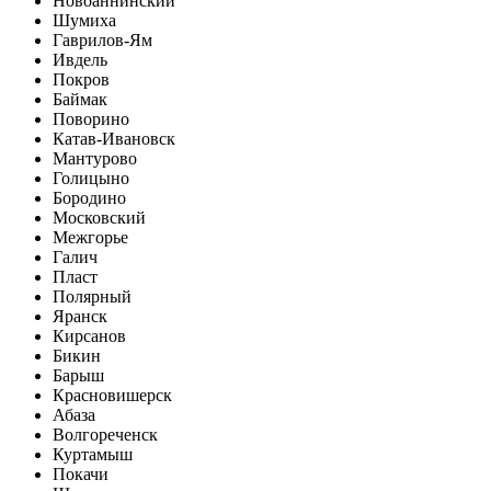
Новоаннинский
Шумиха
Гаврилов-Ям
Ивдель
Покров
Баймак
Поворино
Катав-Ивановск
Мантурово
Голицыно
Бородино
Московский
Межгорье
Галич
Пласт
Полярный
Яранск
Кирсанов
Бикин
Барыш
Красновишерск
Абаза
Волгореченск
Куртамыш
Покачи