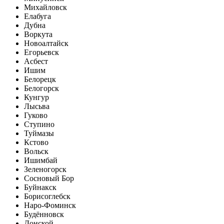
Михайловск
Елабуга
Дубна
Воркута
Новоалтайск
Егорьевск
Асбест
Ишим
Белорецк
Белогорск
Кунгур
Лысьва
Гуково
Ступино
Туймазы
Кстово
Вольск
Ишимбай
Зеленогорск
Сосновый Бор
Буйнакск
Борисоглебск
Наро-Фоминск
Будённовск
Донской