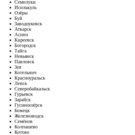
Семилуки
Исилькуль
Озёры
Буй
Заводоуковск
Аткарск
Асино
Киреевск
Богородск
Тайга
Невьянск
Павловск
Зея
Котельнич
Красноуральск
Ленск
Северобайкальск
Гурьевск
Зарайск
Гусиноозёрск
Бежецк
Железноводск
Семёнов
Колпашево
Котово