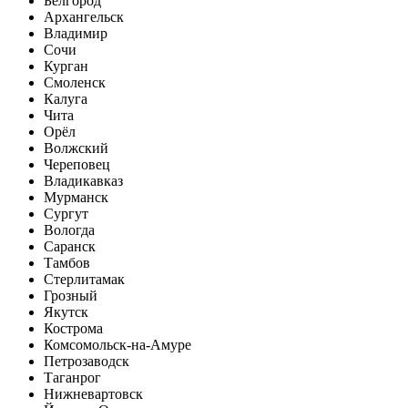
Белгород
Архангельск
Владимир
Сочи
Курган
Смоленск
Калуга
Чита
Орёл
Волжский
Череповец
Владикавказ
Мурманск
Сургут
Вологда
Саранск
Тамбов
Стерлитамак
Грозный
Якутск
Кострома
Комсомольск-на-Амуре
Петрозаводск
Таганрог
Нижневартовск