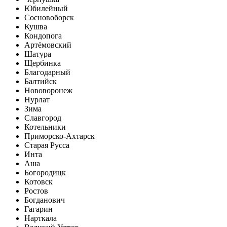
Юбилейный
Сосновоборск
Кушва
Кондопога
Артёмовский
Шатура
Щербинка
Благодарный
Балтийск
Нововоронеж
Нурлат
Зима
Славгород
Котельники
Приморско-Ахтарск
Старая Русса
Инта
Аша
Богородицк
Котовск
Ростов
Богданович
Гагарин
Нарткала