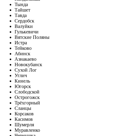
Тында
Тайшет
Тавда
Сердобск
Валуйки
Гулькевичи
Вятские Поляны
Истра
Тейково
Абинск
Азнакаево
Новокубанск
Сухой Лог
Углич
Кинель
Югорск
Слободской
Острогожск
Трёхгорный
Сланцы
Корсаков
Касимов
Шумерля
Муравленко
Чернушка