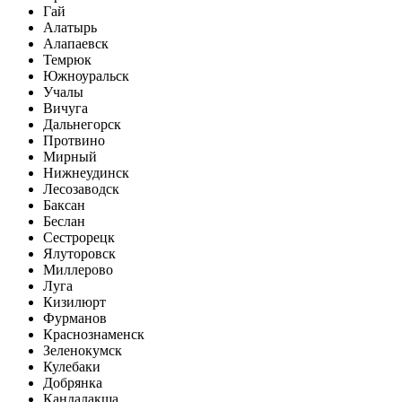
Гай
Алатырь
Алапаевск
Темрюк
Южноуральск
Учалы
Вичуга
Дальнегорск
Протвино
Мирный
Нижнеудинск
Лесозаводск
Баксан
Беслан
Сестрорецк
Ялуторовск
Миллерово
Луга
Кизилюрт
Фурманов
Краснознаменск
Зеленокумск
Кулебаки
Добрянка
Кандалакша