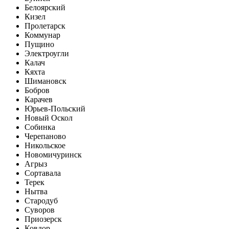
Белоярский
Кизел
Пролетарск
Коммунар
Пущино
Электроугли
Калач
Кяхта
Шимановск
Бобров
Карачев
Юрьев-Польский
Новый Оскол
Собинка
Черепаново
Никольское
Новомичуринск
Агрыз
Сортавала
Терек
Нытва
Стародуб
Суворов
Приозерск
Ковдор