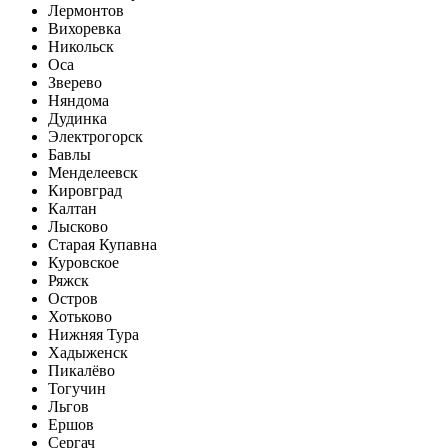
Лермонтов
Вихоревка
Никольск
Оса
Зверево
Няндома
Дудинка
Электрогорск
Бавлы
Менделеевск
Кировград
Калтан
Лысково
Старая Купавна
Куровское
Ряжск
Остров
Хотьково
Нижняя Тура
Хадыженск
Пикалёво
Тогучин
Льгов
Ершов
Сергач