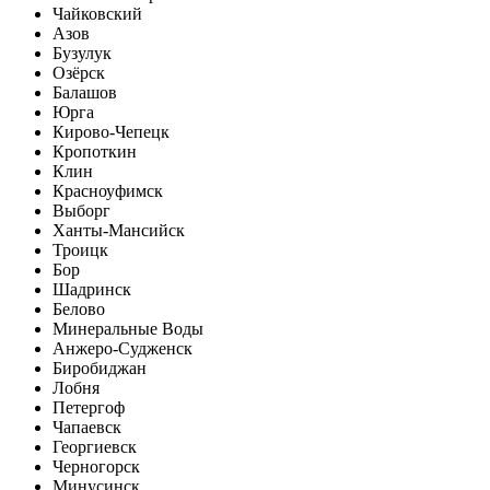
Чайковский
Азов
Бузулук
Озёрск
Балашов
Юрга
Кирово-Чепецк
Кропоткин
Клин
Красноуфимск
Выборг
Ханты-Мансийск
Троицк
Бор
Шадринск
Белово
Минеральные Воды
Анжеро-Судженск
Биробиджан
Лобня
Петергоф
Чапаевск
Георгиевск
Черногорск
Минусинск