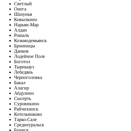
Светлый
Онега
Шахунья
Ковылкино
Нарьян-Мар
Алдан
Рошаль
Козьмодемьянск
Бронницы
Данков
Лодейное Поле
Боготол
Тырныауз
Лебедянь
Черноголовка
Бакал
Алагир
Абдулино
Сысерть
Суровикино
Райчихинск
Котельниково
Тарко-Сале
Среднеуральск
Буинск