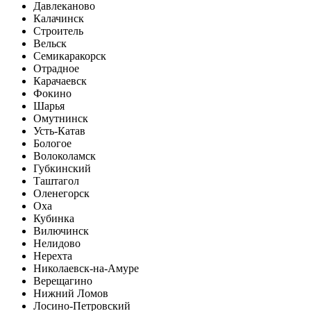
Давлеканово
Калачинск
Строитель
Вельск
Семикаракорск
Отрадное
Карачаевск
Фокино
Шарья
Омутнинск
Усть-Катав
Бологое
Волоколамск
Губкинский
Таштагол
Оленегорск
Оха
Кубинка
Вилючинск
Нелидово
Нерехта
Николаевск-на-Амуре
Верещагино
Нижний Ломов
Лосино-Петровский