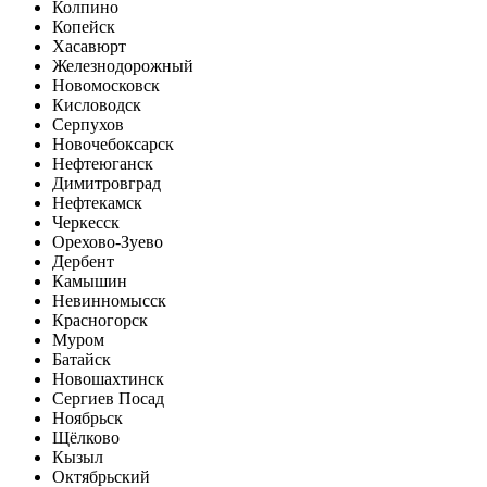
Колпино
Копейск
Хасавюрт
Железнодорожный
Новомосковск
Кисловодск
Серпухов
Новочебоксарск
Нефтеюганск
Димитровград
Нефтекамск
Черкесск
Орехово-Зуево
Дербент
Камышин
Невинномысск
Красногорск
Муром
Батайск
Новошахтинск
Сергиев Посад
Ноябрьск
Щёлково
Кызыл
Октябрьский