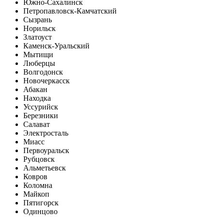
Южно-Сахалинск
Петропавловск-Камчатский
Сызрань
Норильск
Златоуст
Каменск-Уральский
Мытищи
Люберцы
Волгодонск
Новочеркасск
Абакан
Находка
Уссурийск
Березники
Салават
Электросталь
Миасс
Первоуральск
Рубцовск
Альметьевск
Ковров
Коломна
Майкоп
Пятигорск
Одинцово