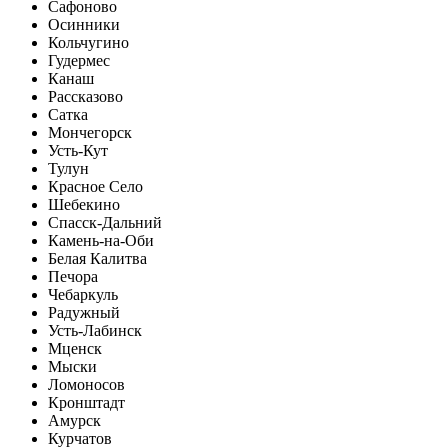
Сафоново
Осинники
Кольчугино
Гудермес
Канаш
Рассказово
Сатка
Мончегорск
Усть-Кут
Тулун
Красное Село
Шебекино
Спасск-Дальний
Камень-на-Оби
Белая Калитва
Печора
Чебаркуль
Радужный
Усть-Лабинск
Мценск
Мыски
Ломоносов
Кронштадт
Амурск
Курчатов