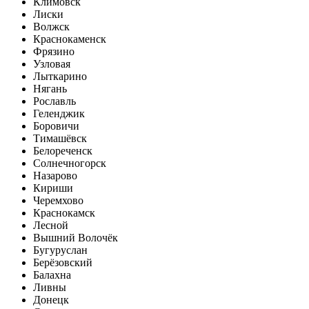
Климовск
Лиски
Волжск
Краснокаменск
Фрязино
Узловая
Лыткарино
Нягань
Рославль
Геленджик
Боровичи
Тимашёвск
Белореченск
Солнечногорск
Назарово
Кириши
Черемхово
Краснокамск
Лесной
Вышний Волочёк
Бугуруслан
Берёзовский
Балахна
Ливны
Донецк