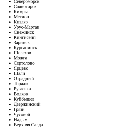
Североморск
Саяногорск
Кимры
Мегион
Кизляр
Урус-Мартан
Снежинск
Кингисепп
Заринск
Курганинск
Шелехов
Можга
Сертолово
Ярцево
Шали
Отрадный
Торжок
Рузаевка
Волхов
Куйбышев
Дзержинский
Грязи
Чусовой
Надым
Верхняя Салда