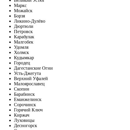
Великий Устюг
Маркс
Можайск
Борзя
Ликино-Дулёво
Дюртюли
Петровск
Карабулак
Малгобек
Удомля
Холмск
Кудымкар
Городец
Дагестанские Огни
Усть-Джегута
Верхний Уфалей
Малоярославец
Скопин
Барабинск
Еманжелинск
Сорочинск
Горячий Ключ
Киржач
Луховицы
Десногорск