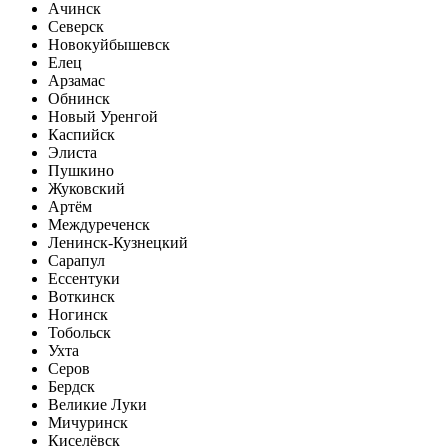
Ачинск
Северск
Новокуйбышевск
Елец
Арзамас
Обнинск
Новый Уренгой
Каспийск
Элиста
Пушкино
Жуковский
Артём
Междуреченск
Ленинск-Кузнецкий
Сарапул
Ессентуки
Воткинск
Ногинск
Тобольск
Ухта
Серов
Бердск
Великие Луки
Мичуринск
Киселёвск