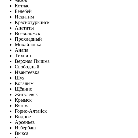
Чехов
Котлас
Белебей
Искитим
Краснотурьинск
Апатиты
Всеволожск
Прохладный
Михайловка
Анапа
Тихвин
Верхняя Пышма
Свободный
Ивантеевка
Шуя
Когалым
Щёкино
Жигулёвск
Крымск
Вязьма
Горно-Алтайск
Видное
Арсеньев
Избербаш
Выкса