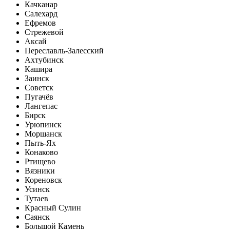
Качканар
Салехард
Ефремов
Стрежевой
Аксай
Переславль-Залесский
Ахтубинск
Кашира
Заинск
Советск
Пугачёв
Лангепас
Бирск
Урюпинск
Моршанск
Пыть-Ях
Конаково
Ртищево
Вязники
Кореновск
Усинск
Тутаев
Красный Сулин
Саянск
Большой Камень