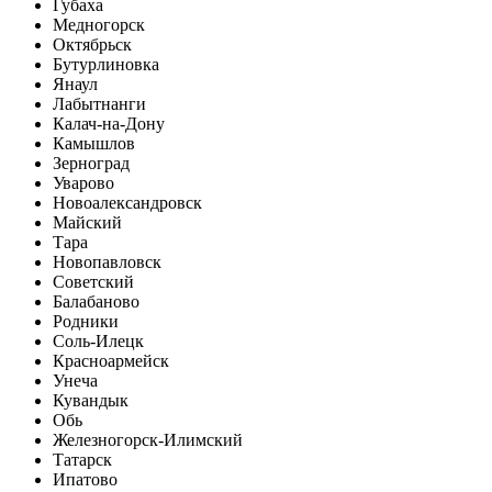
Губаха
Медногорск
Октябрьск
Бутурлиновка
Янаул
Лабытнанги
Калач-на-Дону
Камышлов
Зерноград
Уварово
Новоалександровск
Майский
Тара
Новопавловск
Советский
Балабаново
Родники
Соль-Илецк
Красноармейск
Унеча
Кувандык
Обь
Железногорск-Илимский
Татарск
Ипатово