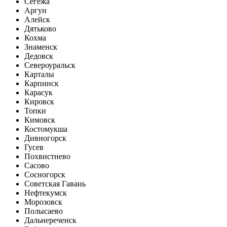
Сегежа
Аргун
Алейск
Дятьково
Кохма
Знаменск
Дедовск
Североуральск
Карталы
Карпинск
Карасук
Кировск
Топки
Кимовск
Костомукша
Дивногорск
Гусев
Похвистнево
Сасово
Сосногорск
Советская Гавань
Нефтекумск
Морозовск
Полысаево
Дальнереченск