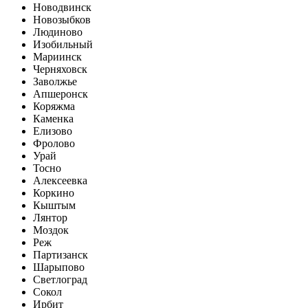
Новодвинск
Новозыбков
Людиново
Изобильный
Мариинск
Черняховск
Заволжье
Апшеронск
Коряжма
Каменка
Елизово
Фролово
Урай
Тосно
Алексеевка
Коркино
Кыштым
Лянтор
Моздок
Реж
Партизанск
Шарыпово
Светлоград
Сокол
Ирбит